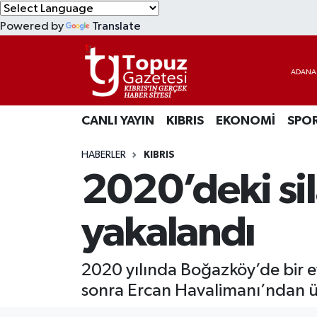
Powered by
Translate
KIBRIS
Lefkoşa Nöbetçi Eczaneler
DÜNYA
Lefkoşa Hava Durumu
CANLI YAYIN
KIBRIS
EKONOMİ
SPO
EKONOMİ
Lefkoşa Trafik Yoğunluk Haritası
HABERLER
KIBRIS
MAGAZİN
Süper Lig Puan Durumu ve Fikstür
2020’deki sila
SAĞLIK
Tüm Manşetler
yakalandı
SPOR
Son Dakika Haberleri
2020 yılında Boğazköy’de bir eve 
TEKNOLOJİ
Haber Arşivi
sonra Ercan Havalimanı’ndan ül
TÜRKİYE