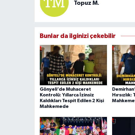
Topuz M.
Bunlar da ilginizi çekebilir
Gönyeli’de Muhaceret
Demirhan
Kontrolü: Yıllarca İzinsiz
Hırsızlık: 
Kaldıkları Tespit Edilen 2 Kişi
Mahkemeye
Mahkemede