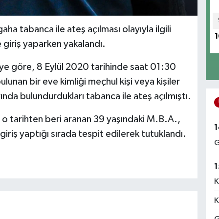
a tabanca ile ateş açılması olayıyla ilgili
1
e giriş yaparken yakalandı.
giye göre, 8 Eylül 2020 tarihinde saat 01:30
lunan bir eve kimliği meçhul kişi veya kişiler
rında bulundurdukları tabanca ile ateş açılmıştı.
 o tarihten beri aranan 39 yaşındaki M.B.A.,
1
iriş yaptığı sırada tespit edilerek tutuklandı.
G
1
K
K