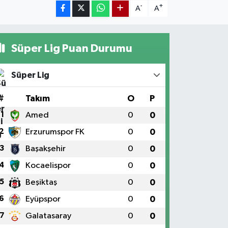
-
+
A
A
Süper Lig Puan Durumu
Süper Lig
#
Takım
O
P
1
Amed
0
0
2
Erzurumspor FK
0
0
3
Başakşehir
0
0
4
Kocaelispor
0
0
5
Beşiktaş
0
0
6
Eyüpspor
0
0
7
Galatasaray
0
0