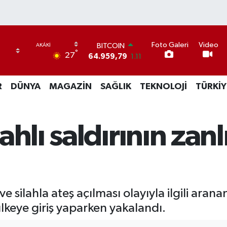
Foto Galeri
Video
BITCOIN
°
27
64.959,79
1.11
DOLAR
47,7436
0.18
R
DÜNYA
MAGAZİN
SAĞLIK
TEKNOLOJİ
TÜRKİY
EURO
55,2510
0.32
STERLİN
64,4811
0.38
hlı saldırının zanl
GRAM ALTIN
6660.55
0.03
BİST100
13.779
-14
silahla ateş açılması olayıyla ilgili aranan
keye giriş yaparken yakalandı.