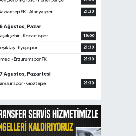
ençlerbirliği S.K. - Fenerbahçe
21:30
aziantep FK - Alanyaspor
21:30
6 Ağustos, Pazar
aşakşehir - Kocaelispor
19:00
eşiktaş - Eyüpspor
21:30
med - Erzurumspor FK
21:30
7 Ağustos, Pazartesi
amsunspor - Göztepe
21:30