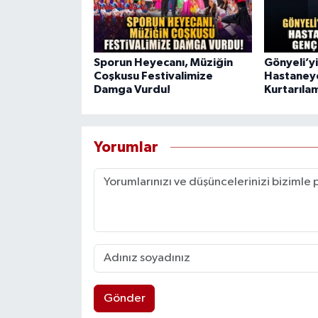
Sporun Heyecanı, Müziğin
Gönyeli’yi
Coşkusu Festivalimize
Hastaneye
Damga Vurdu!
Kurtarıla
Yorumlar
Gönder