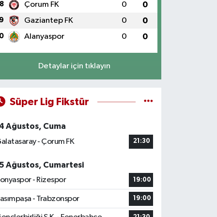
8
Çorum FK
0
0
9
Gaziantep FK
0
0
0
Alanyaspor
0
0
Detaylar için tıklayın
Süper Lig Fikstür
4 Ağustos, Cuma
alatasaray - Çorum FK
21:30
5 Ağustos, Cumartesi
onyaspor - Rizespor
19:00
asımpaşa - Trabzonspor
19:00