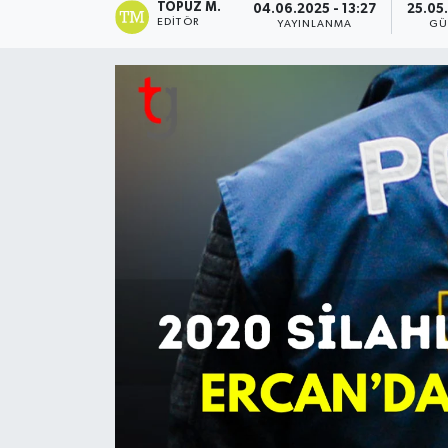
TOPUZ M.
04.06.2025 - 13:27
25.05
EDITÖR
YAYINLANMA
GÜ