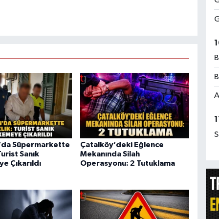
G
G
1
B
B
A
1
S
’da Süpermarkette
Çatalköy’deki Eğlence
Turist Sanık
Mekanında Silah
 Çıkarıldı
Operasyonu: 2 Tutuklama