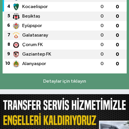
4
Kocaelispor
0
0
5
Beşiktaş
0
0
6
Eyüpspor
0
0
7
Galatasaray
0
0
8
Çorum FK
0
0
9
Gaziantep FK
0
0
10
Alanyaspor
0
0
Detaylar için tıklayın