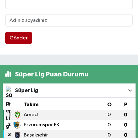
Gönder
Süper Lig Puan Durumu
Süper Lig
#
Takım
O
P
1
Amed
0
0
2
Erzurumspor FK
0
0
3
Başakşehir
0
0