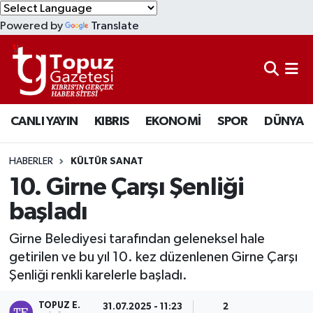
Powered by
Translate
KIBRIS
Lefkoşa Nöbetçi Eczaneler
DÜNYA
Lefkoşa Hava Durumu
CANLI YAYIN
KIBRIS
EKONOMİ
SPOR
DÜNYA
EKONOMİ
Lefkoşa Trafik Yoğunluk Haritası
MAGAZİN
Süper Lig Puan Durumu ve Fikstür
HABERLER
KÜLTÜR SANAT
10. Girne Çarşı Şenliği
SAĞLIK
Tüm Manşetler
başladı
SPOR
Son Dakika Haberleri
Girne Belediyesi tarafından geleneksel hale
getirilen ve bu yıl 10. kez düzenlenen Girne Çarşı
TEKNOLOJİ
Haber Arşivi
Şenliği renkli karelerle başladı.
TÜRKİYE
TOPUZ E.
31.07.2025 - 11:23
2