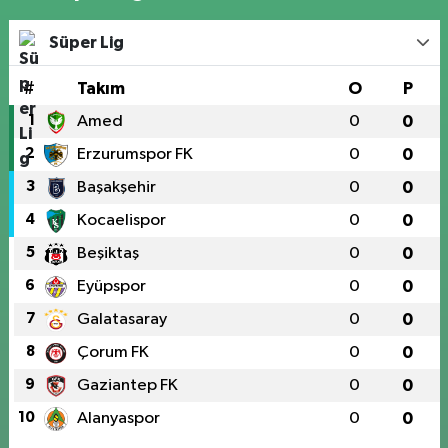
Süper Lig
#
Takım
O
P
1
Amed
0
0
2
Erzurumspor FK
0
0
3
Başakşehir
0
0
4
Kocaelispor
0
0
5
Beşiktaş
0
0
6
Eyüpspor
0
0
7
Galatasaray
0
0
8
Çorum FK
0
0
9
Gaziantep FK
0
0
10
Alanyaspor
0
0