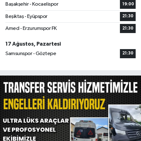
Başakşehir - Kocaelispor
19:00
Beşiktaş - Eyüpspor
21:30
Amed - Erzurumspor FK
21:30
17 Ağustos, Pazartesi
Samsunspor - Göztepe
21:30