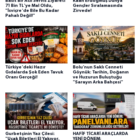
Basit Bir Acil Servis Ziyareti
Kaan Erdoğmuş Dünya
71 Bin TL'ye Mal Oldu,
Gençler Sıralamasında
"İsviçre'de Bile Bu Kadar
Zirvede!
Pahalı Değil!"
Türkiye'deki Hazır
Bolu’nun Saklı Cenneti
Gıdalarda Şok Eden Tavuk
Göynük: Tarihin, Doğanın
Oranı Gerçeği!
ve Huzurun Buluştuğu
"Sarayın Arka Bahçesi"
Gurbetçinin Yaz Çilesi:
HAFİF TİCARİ ARAÇLARDA
"Uçak Biletleri El Yakıyor,
YENİ DÖNEM: