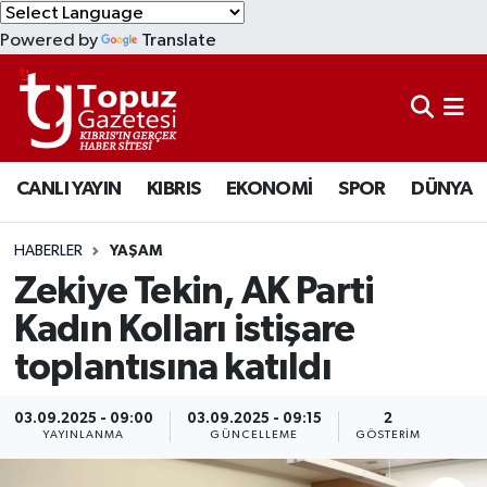
Powered by
Translate
KIBRIS
Lefkoşa Nöbetçi Eczaneler
DÜNYA
Lefkoşa Hava Durumu
CANLI YAYIN
KIBRIS
EKONOMİ
SPOR
DÜNYA
EKONOMİ
Lefkoşa Trafik Yoğunluk Haritası
MAGAZİN
Süper Lig Puan Durumu ve Fikstür
HABERLER
YAŞAM
Zekiye Tekin, AK Parti
SAĞLIK
Tüm Manşetler
Kadın Kolları istişare
toplantısına katıldı
SPOR
Son Dakika Haberleri
TEKNOLOJİ
Haber Arşivi
03.09.2025 - 09:00
03.09.2025 - 09:15
2
YAYINLANMA
GÜNCELLEME
GÖSTERIM
TÜRKİYE