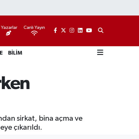
Yazarlar
Canlı Yayın
E
BİLİM
rken
ndan sirkat, bina açma ve
ye çıkarıldı.