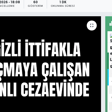
2026 - 18:08
60
1 DK
NCELLEME
GÖSTERIM
OKUNMA SÜRESI