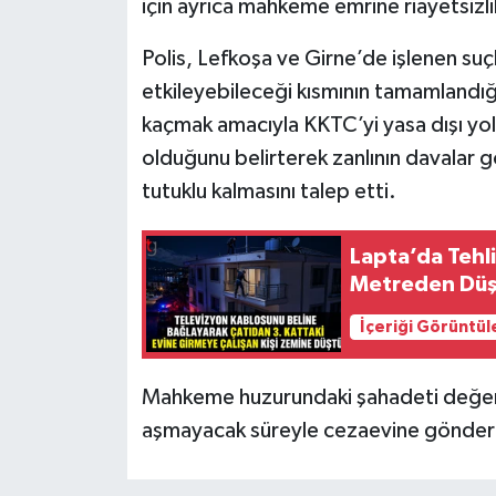
için ayrıca mahkeme emrine riayetsizli
Polis, Lefkoşa ve Girne’de işlenen suçla
etkileyebileceği kısmının tamamlandığ
kaçmak amacıyla KKTC’yi yasa dışı yol
olduğunu belirterek zanlının davalar
tutuklu kalmasını talep etti.
Lapta’da Tehli
Metreden Dü
İçeriği Görüntül
Mahkeme huzurundaki şahadeti değerle
aşmayacak süreyle cezaevine gönderi