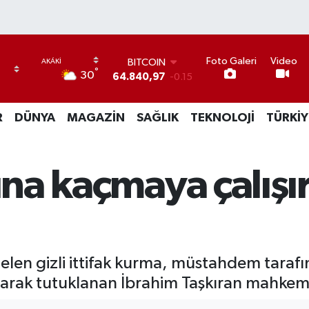
Foto Galeri
Video
BITCOIN
°
30
64.840,97
-0.15
DOLAR
47,7436
0.18
R
DÜNYA
MAGAZİN
SAĞLIK
TEKNOLOJİ
TÜRKİY
EURO
55,2510
0.32
STERLİN
64,4811
0.38
şına kaçmaya çalışı
GRAM ALTIN
6660.55
0
BİST100
13.779
-14
len gizli ittifak kurma, müstahdem tarafı
 olarak tutuklanan İbrahim Taşkıran mahkeme