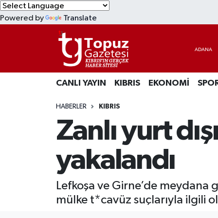
Powered by
Translate
KIBRIS
Lefkoşa Nöbetçi Eczaneler
DÜNYA
Lefkoşa Hava Durumu
CANLI YAYIN
KIBRIS
EKONOMİ
SPO
EKONOMİ
Lefkoşa Trafik Yoğunluk Haritası
HABERLER
KIBRIS
MAGAZİN
Süper Lig Puan Durumu ve Fikstür
Zanlı yurt dı
SAĞLIK
Tüm Manşetler
yakalandı
SPOR
Son Dakika Haberleri
Lefkoşa ve Girne’de meydana ge
TEKNOLOJİ
Haber Arşivi
mülke t*cavüz suçlarıyla ilgili
TÜRKİYE