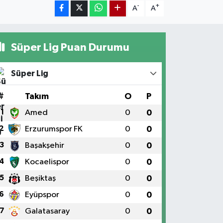
-
+
A
A
Süper Lig Puan Durumu
Süper Lig
#
Takım
O
P
1
Amed
0
0
2
Erzurumspor FK
0
0
3
Başakşehir
0
0
4
Kocaelispor
0
0
5
Beşiktaş
0
0
6
Eyüpspor
0
0
7
Galatasaray
0
0