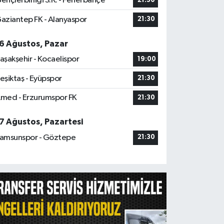
ençlerbirliği S.K. - Fenerbahçe
21:30
aziantep FK - Alanyaspor
21:30
6 Ağustos, Pazar
aşakşehir - Kocaelispor
19:00
eşiktaş - Eyüpspor
21:30
med - Erzurumspor FK
21:30
7 Ağustos, Pazartesi
amsunspor - Göztepe
21:30