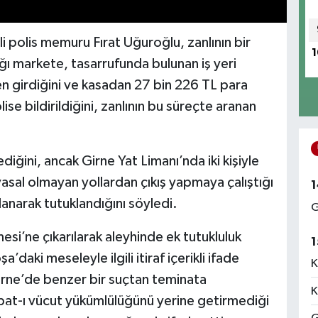
polis memuru Fırat Uğuroğlu, zanlının bir
1
ığı markete, tasarrufunda bulunan iş yeri
en girdiğini ve kasadan 27 bin 226 TL para
lise bildirildiğini, zanlının bu süreçte aranan
diğini, ancak Girne Yat Limanı’nda iki kişiyle
 yasal olmayan yollardan çıkış yapmaya çalıştığı
1
lanarak tutuklandığını söyledi.
G
si’ne çıkarılarak aleyhinde ek tutukluluk
1
’daki meseleyle ilgili itiraf içerikli ifade
K
Girne’de benzer bir suçtan teminata
K
pat-ı vücut yükümlülüğünü yerine getirmediği