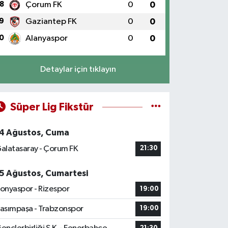
8
Çorum FK
0
0
9
Gaziantep FK
0
0
0
Alanyaspor
0
0
Detaylar için tıklayın
Süper Lig Fikstür
4 Ağustos, Cuma
alatasaray - Çorum FK
21:30
5 Ağustos, Cumartesi
onyaspor - Rizespor
19:00
asımpaşa - Trabzonspor
19:00