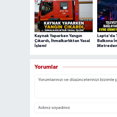
Kaynak Yaparken Yangın
Lapta’da T
Çıkardı, İhmalkarlıktan Yasal
Balkona İ
İşlem!
Metreden
Yorumlar