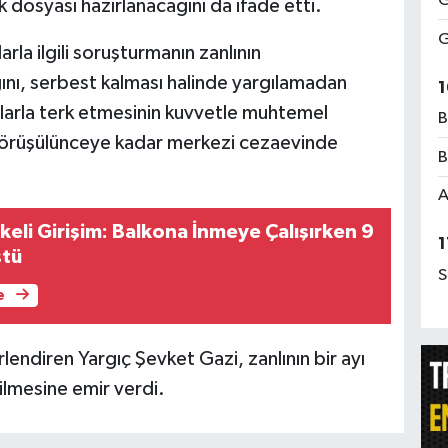
G
k dosyası hazırlanacağını da ifade etti.
G
rla ilgili soruşturmanın zanlının
ını, serbest kalması halinde yargılamadan
1
larla terk etmesinin kuvvetle muhtemel
B
 görüşülünceye kadar merkezi cezaevinde
B
A
keli Girişim: Balkona İnmeye Çalışırken 9
1
ştü
S
e
ndiren Yargıç Şevket Gazi, zanlının bir ayı
lmesine emir verdi.