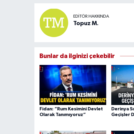
EDITÖR HAKKINDA
Topuz M.
Bunlar da ilginizi çekebilir
Fidan: “Rum Kesimini Devlet
Derinya Sı
Olarak Tanımıyoruz”
Geçişler 