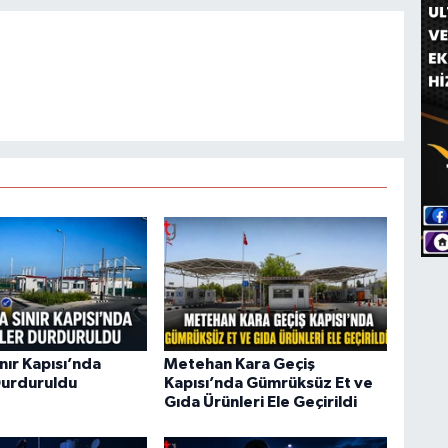
nır Kapısı’nda
Metehan Kara Geçiş
Durduruldu
Kapısı’nda Gümrüksüz Et ve
Gıda Ürünleri Ele Geçirildi