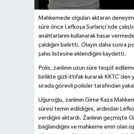
Mahkemede olguları aktaran deneyimli 
süre önce Lefkoşa Surlariçi’nde çalışt
anahtarlarını kullanarak hasar vermed
çaldığını belirtti. Olayın daha sonra po
şahıs listesine eklendiğini kaydetti.
Polis, zanlının uzun süre tespit edileme
birlikte gizli ittifak kurarak KKTC’den
sırada görevli polisler tarafından yaka
Uğuroğlu, zanlının Girne Kaza Mahkeme
süresi temin edildiğini, ardından Lefkoşa
verdiğini aktardı. Zanlının geçmişte 
bağlandığını ve mahkeme emri olan is