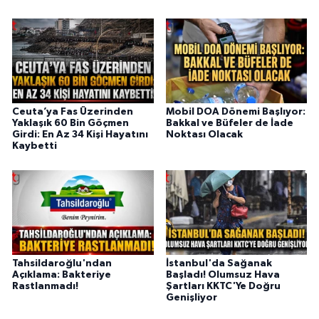
Ceuta’ya Fas Üzerinden
Mobil DOA Dönemi Başlıyor:
Yaklaşık 60 Bin Göçmen
Bakkal ve Büfeler de İade
Girdi: En Az 34 Kişi Hayatını
Noktası Olacak
Kaybetti
Tahsildaroğlu'ndan
İstanbul'da Sağanak
Açıklama: Bakteriye
Başladı! Olumsuz Hava
Rastlanmadı!
Şartları KKTC'Ye Doğru
Genişliyor