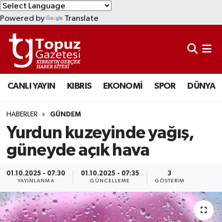
Powered by
Translate
KIBRIS
Lefkoşa Nöbetçi Eczaneler
DÜNYA
Lefkoşa Hava Durumu
CANLI YAYIN
KIBRIS
EKONOMİ
SPOR
DÜNYA
EKONOMİ
Lefkoşa Trafik Yoğunluk Haritası
MAGAZİN
Süper Lig Puan Durumu ve Fikstür
HABERLER
GÜNDEM
Yurdun kuzeyinde yağış,
SAĞLIK
Tüm Manşetler
güneyde açık hava
SPOR
Son Dakika Haberleri
01.10.2025 - 07:30
01.10.2025 - 07:35
3
YAYINLANMA
GÜNCELLEME
GÖSTERIM
TEKNOLOJİ
Haber Arşivi
TÜRKİYE