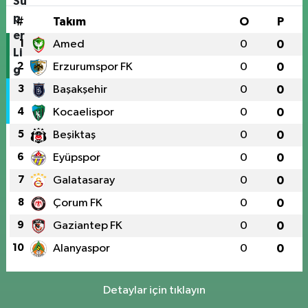
#
Takım
O
P
1
Amed
0
0
2
Erzurumspor FK
0
0
3
Başakşehir
0
0
4
Kocaelispor
0
0
5
Beşiktaş
0
0
6
Eyüpspor
0
0
7
Galatasaray
0
0
8
Çorum FK
0
0
9
Gaziantep FK
0
0
10
Alanyaspor
0
0
Detaylar için tıklayın