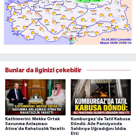
Bunlar da ilginizi çekebilir
Kathimerini: Mekke Ortak
Kumburgaz’da Tatil Kabusa
Savunma Anlaşması
Döndü: Aile Pansiyonda
Atina’da Rahatsızlık Yarattı
Saldırıya Uğradığını İddia
Etti