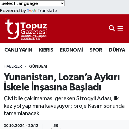
Powered by
Translate
KIBRIS
Lefkoşa Nöbetçi Eczaneler
DÜNYA
Lefkoşa Hava Durumu
CANLI YAYIN
KIBRIS
EKONOMİ
SPOR
DÜNYA
EKONOMİ
Lefkoşa Trafik Yoğunluk Haritası
MAGAZİN
Süper Lig Puan Durumu ve Fikstür
HABERLER
GÜNDEM
Yunanistan, Lozan’a Aykırı
SAĞLIK
Tüm Manşetler
İskele İnşasına Başladı
SPOR
Son Dakika Haberleri
Çivi bile çakılmaması gereken Strogyli Adası, ilk
kez yol yapımına kavuşuyor; proje Kasım sonunda
TEKNOLOJİ
Haber Arşivi
tamamlanacak
TÜRKİYE
30.10.2024 - 20:12
59