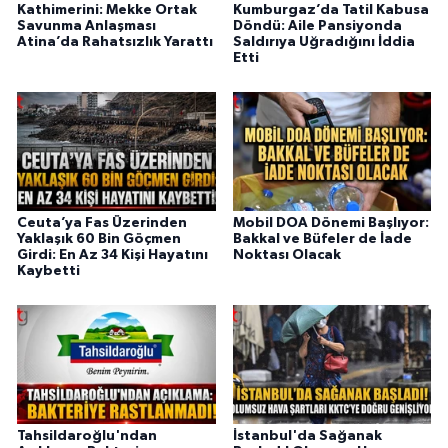
Kathimerini: Mekke Ortak
Kumburgaz’da Tatil Kabusa
Savunma Anlaşması
Döndü: Aile Pansiyonda
Atina’da Rahatsızlık Yarattı
Saldırıya Uğradığını İddia
Etti
Ceuta’ya Fas Üzerinden
Mobil DOA Dönemi Başlıyor:
Yaklaşık 60 Bin Göçmen
Bakkal ve Büfeler de İade
Girdi: En Az 34 Kişi Hayatını
Noktası Olacak
Kaybetti
Tahsildaroğlu'ndan
İstanbul'da Sağanak