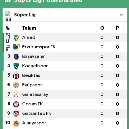
Süper Lig
#
Takım
O
P
1
Amed
0
0
2
Erzurumspor FK
0
0
3
Başakşehir
0
0
4
Kocaelispor
0
0
5
Beşiktaş
0
0
6
Eyüpspor
0
0
7
Galatasaray
0
0
8
Çorum FK
0
0
9
Gaziantep FK
0
0
10
Alanyaspor
0
0