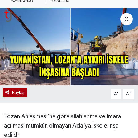
YAYINLANMA
GÖSTERIM
Paylaş
-
+
A
A
Lozan Anlaşması'na göre silahlanma ve imara
açılması mümkün olmayan Ada’ya İskele inşa
edildi