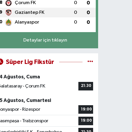
8
Çorum FK
0
0
9
Gaziantep FK
0
0
0
Alanyaspor
0
0
Detaylar için tıklayın
Süper Lig Fikstür
4 Ağustos, Cuma
alatasaray - Çorum FK
21:30
5 Ağustos, Cumartesi
onyaspor - Rizespor
19:00
asımpaşa - Trabzonspor
19:00