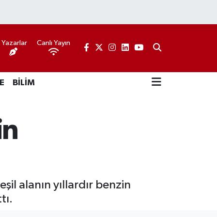
Yazarlar
Canlı Yayın
E
BİLİM
in
şil alanın yıllardır benzin
tı.