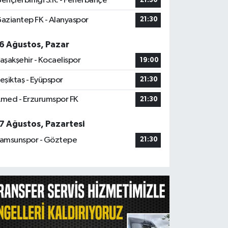
ençlerbirliği S.K. - Fenerbahçe
21:30
aziantep FK - Alanyaspor
21:30
6 Ağustos, Pazar
aşakşehir - Kocaelispor
19:00
eşiktaş - Eyüpspor
21:30
med - Erzurumspor FK
21:30
7 Ağustos, Pazartesi
amsunspor - Göztepe
21:30