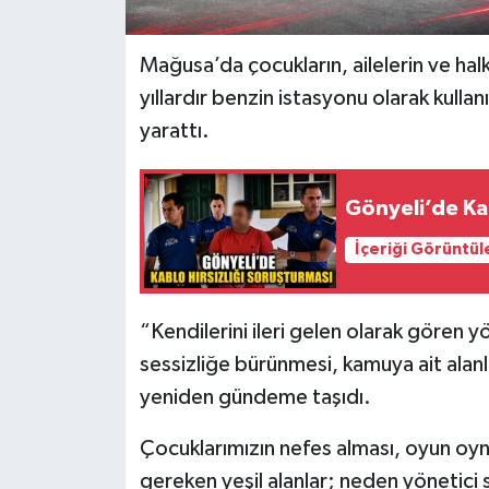
Mağusa’da çocukların, ailelerin ve halk
yıllardır benzin istasyonu olarak kullan
yarattı.
Gönyeli’de Kab
İçeriği Görüntül
“Kendilerini ileri gelen olarak gören 
sessizliğe bürünmesi, kamuya ait alan
yeniden gündeme taşıdı.
Çocuklarımızın nefes alması, oyun oyn
gereken yeşil alanlar; neden yönetici s