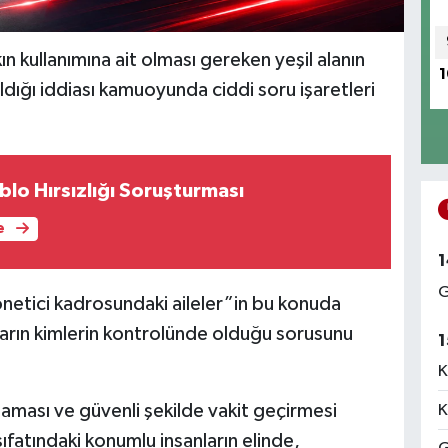
ın kullanımına ait olması gereken yeşil alanın
1
ıldığı iddiası kamuoyunda ciddi soru işaretleri
lo Hırsızlığı Soruşturması
e
1
G
yönetici kadrosundaki aileler”in bu konuda
ların kimlerin kontrolünde olduğu sorusunu
1
K
aması ve güvenli şekilde vakit geçirmesi
K
ıfatındaki konumlu insanların elinde,