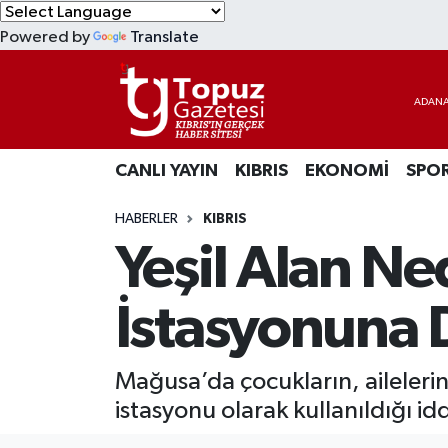
Powered by
Translate
KIBRIS
Lefkoşa Nöbetçi Eczaneler
DÜNYA
Lefkoşa Hava Durumu
CANLI YAYIN
KIBRIS
EKONOMİ
SPO
EKONOMİ
Lefkoşa Trafik Yoğunluk Haritası
HABERLER
KIBRIS
MAGAZİN
Süper Lig Puan Durumu ve Fikstür
Yeşil Alan Ne
SAĞLIK
Tüm Manşetler
İstasyonuna
SPOR
Son Dakika Haberleri
Mağusa’da çocukların, ailelerin 
TEKNOLOJİ
Haber Arşivi
istasyonu olarak kullanıldığı id
TÜRKİYE