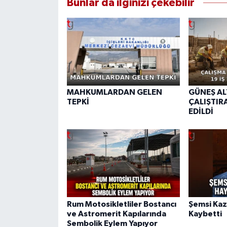
Bunlar da ilginizi çekebilir
MAHKUMLARDAN GELEN
GÜNEŞ AL
TEPKİ
ÇALIŞTIRA
EDİLDİ
Rum Motosikletliler Bostancı
Şemsi Kaz
ve Astromerit Kapılarında
Kaybetti
Sembolik Eylem Yapıyor