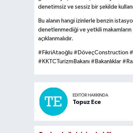
denetimsiz ve sessiz bir şekilde kull
Bu alanın hangi izinlerle benzin istasyon
denetlenmediği ve yetkili makamların
açıklanmalıdır.
#FikriAtaoğlu #DöveçConstruction 
#KKTCTurizmBakanı #Bakanlıklar #Ran
EDITÖR HAKKINDA
Topuz Ece