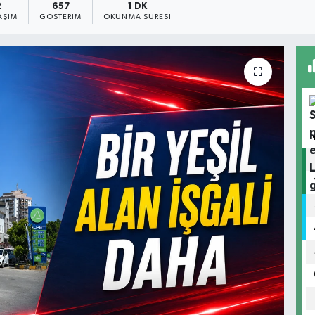
2
657
1 DK
AŞIM
GÖSTERIM
OKUNMA SÜRESI