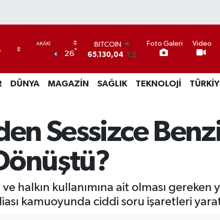
Foto Galeri
Video
BITCOIN
°
26
65.130,04
1.2
DOLAR
47,7106
0.17
R
DÜNYA
MAGAZİN
SAĞLIK
TEKNOLOJİ
TÜRKİY
EURO
55,1652
0.27
STERLİN
64,4046
0.35
den Sessizce Benz
GRAM ALTIN
6618.49
2.12
BİST100
 Dönüştü?
13.773
-19
ve halkın kullanımına ait olması gereken ye
diası kamuoyunda ciddi soru işaretleri yarat