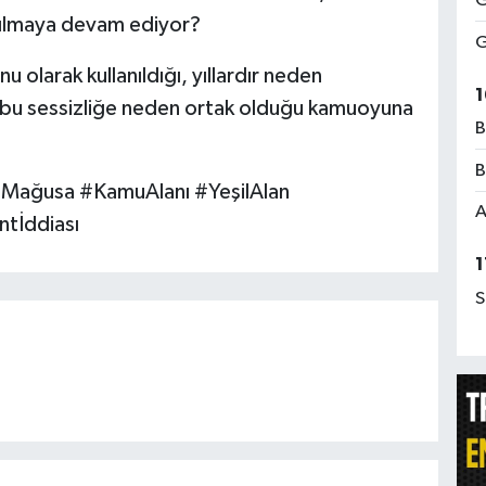
G
anılmaya devam ediyor?
G
u olarak kullanıldığı, yıllardır neden
1
 bu sessizliğe neden ortak olduğu kamuoyuna
B
B
#Mağusa #KamuAlanı #YeşilAlan
A
tİddiası
1
S