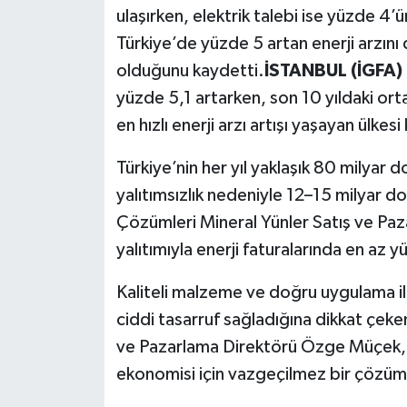
ulaşırken, elektrik talebi ise yüzde 4’
Türkiye’de yüzde 5 artan enerji arzın
olduğunu kaydetti.
İSTANBUL (İGFA)
yüzde 5,1 artarken, son 10 yıldaki or
en hızlı enerji arzı artışı yaşayan ülke
Türkiye’nin her yıl yaklaşık 80 milyar d
yalıtımsızlık nedeniyle 12–15 milyar d
Çözümleri Mineral Yünler Satış ve Pa
yalıtımıyla enerji faturalarında en az 
Kaliteli malzeme ve doğru uygulama ile 
ciddi tasarruf sağladığına dikkat çek
ve Pazarlama Direktörü Özge Müçek, ısı 
ekonomisi için vazgeçilmez bir çözüm