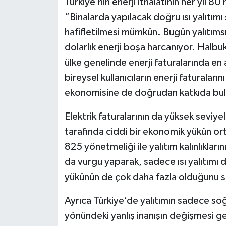
Türkiye’nin enerji ithalatının her yıl 8
“Binalarda yapılacak doğru ısı yalıtı
hafifletilmesi mümkün. Bugün yalıtımsızl
dolarlık enerji boşa harcanıyor. Halbuki
ülke genelinde enerji faturalarında en 
bireysel kullanıcıların enerji faturala
ekonomisine de doğrudan katkıda bul
Elektrik faturalarının da yüksek seviy
tarafında ciddi bir ekonomik yükün or
825 yönetmeliği ile yalıtım kalınlıkları
da vurgu yaparak, sadece ısı yalıtımı
yükünün de çok daha fazla olduğunu s
Ayrıca Türkiye’de yalıtımın sadece soğ
yönündeki yanlış inanışın değişmesi ge