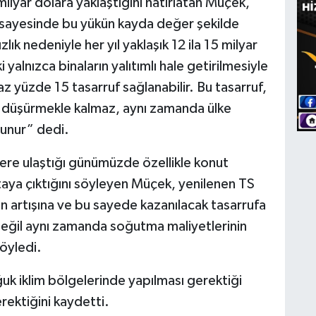
0 milyar dolara yaklaştığını hatırlatan Müçek,
mı sayesinde bu yükün kayda değer şekilde
ık nedeniyle her yıl yaklaşık 12 ila 15 milyar
 yalnızca binaların yalıtımlı hale getirilmesiyle
az yüzde 15 tasarruf sağlanabilir. Bu tasarruf,
rını düşürmekle kalmaz, aynı zamanda ülke
unur” dedi.
elere ulaştığı günümüzde özellikle konut
taya çıktığını söyleyen Müçek, yenilenen TS
nın artışına ve bu sayede kazanılacak tasarrufa
 değil aynı zamanda soğutma maliyetlerinin
öyledi.
uk iklim bölgelerinde yapılması gerektiği
rektiğini kaydetti.