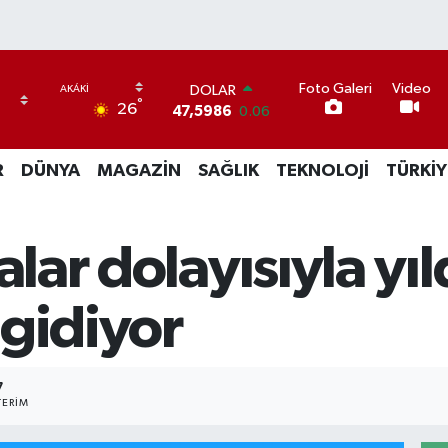
Foto Galeri
Video
EURO
°
26
55,0700
0.1
STERLİN
64,2438
0.21
R
DÜNYA
MAGAZİN
SAĞLIK
TEKNOLOJİ
TÜRKİY
GRAM ALTIN
6513.94
0.32
BİST100
13.768
48
alar dolayısıyla yı
BITCOIN
64.602,05
0.69
DOLAR
 gidiyor
47,5986
0.06
7
ERIM