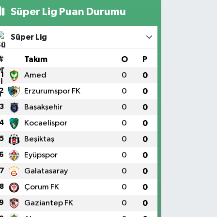
Süper Lig Puan Durumu
Süper Lig
#
Takım
O
P
1
Amed
0
0
2
Erzurumspor FK
0
0
3
Başakşehir
0
0
4
Kocaelispor
0
0
5
Beşiktaş
0
0
6
Eyüpspor
0
0
7
Galatasaray
0
0
8
Çorum FK
0
0
9
Gaziantep FK
0
0