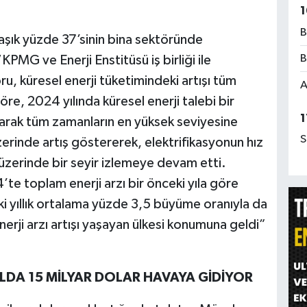
1
B
laşık yüzde 37’sinin bina sektöründe
B
MG ve Enerji Enstitüsü iş birliği ile
ru, küresel enerji tüketimindeki artışı tüm
A
re, 2024 yılında küresel enerji talebi bir
1
tarak tüm zamanların en yüksek seviyesine
S
üzerinde artış göstererek, elektrifikasyonun hız
 üzerinde bir seyir izlemeye devam etti.
’te toplam enerji arzı bir önceki yıla göre
ki yıllık ortalama yüzde 3,5 büyüme oranıyla da
nerji arzı artışı yaşayan ülkesi konumuna geldi”
ILDA 15 MİLYAR DOLAR HAVAYA GİDİYOR