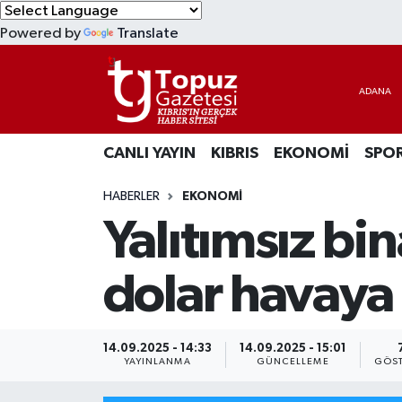
Powered by
Translate
KIBRIS
Lefkoşa Nöbetçi Eczaneler
DÜNYA
Lefkoşa Hava Durumu
CANLI YAYIN
KIBRIS
EKONOMİ
SPO
EKONOMİ
Lefkoşa Trafik Yoğunluk Haritası
HABERLER
EKONOMİ
MAGAZİN
Süper Lig Puan Durumu ve Fikstür
Yalıtımsız bin
SAĞLIK
Tüm Manşetler
dolar havaya
SPOR
Son Dakika Haberleri
TEKNOLOJİ
Haber Arşivi
14.09.2025 - 14:33
14.09.2025 - 15:01
YAYINLANMA
GÜNCELLEME
GÖST
TÜRKİYE