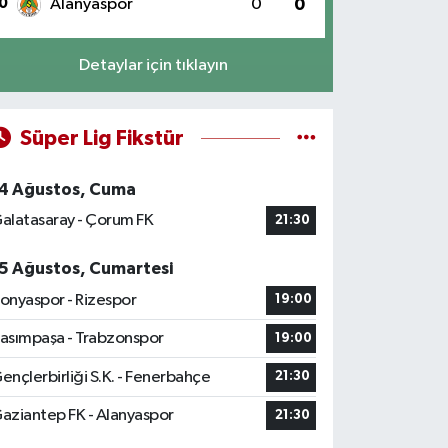
0
Alanyaspor
0
0
Detaylar için tıklayın
Süper Lig Fikstür
4 Ağustos, Cuma
alatasaray - Çorum FK
21:30
5 Ağustos, Cumartesi
onyaspor - Rizespor
19:00
asımpaşa - Trabzonspor
19:00
ençlerbirliği S.K. - Fenerbahçe
21:30
aziantep FK - Alanyaspor
21:30