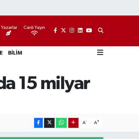
Yazarlar
Canlı Yayın
E
BİLİM
lda 15 milyar
-
+
A
A