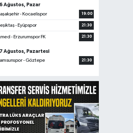
6 Ağustos, Pazar
aşakşehir - Kocaelispor
19:00
eşiktaş - Eyüpspor
21:30
med - Erzurumspor FK
21:30
7 Ağustos, Pazartesi
amsunspor - Göztepe
21:30