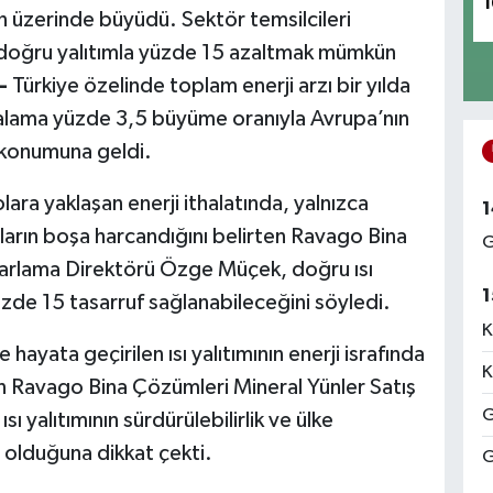
1
ün üzerinde büyüdü. Sektör temsilcileri
ı doğru yalıtımla yüzde 15 azaltmak mümkün
 -
Türkiye özelinde toplam enerji arzı bir yılda
talama yüzde 3,5 büyüme oranıyla Avrupa’nın
si konumuna geldi.
olara yaklaşan enerji ithalatında, yalnızca
1
oların boşa harcandığını belirten Ravago Bina
G
zarlama Direktörü Özge Müçek, doğru ısı
1
yüzde 15 tasarruf sağlanabileceğini söyledi.
K
hayata geçirilen ısı yalıtımının enerji israfında
K
en Ravago Bina Çözümleri Mineral Yünler Satış
G
yalıtımının sürdürülebilirlik ve ülke
 olduğuna dikkat çekti.
G