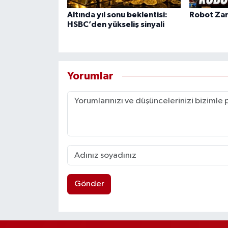
Altında yıl sonu beklentisi:
Robot Zam
HSBC’den yükseliş sinyali
Yorumlar
Gönder