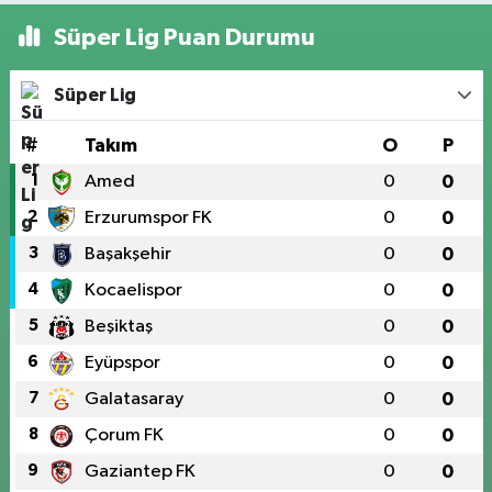
Süper Lig Puan Durumu
Süper Lig
#
Takım
O
P
1
Amed
0
0
2
Erzurumspor FK
0
0
3
Başakşehir
0
0
4
Kocaelispor
0
0
5
Beşiktaş
0
0
6
Eyüpspor
0
0
7
Galatasaray
0
0
8
Çorum FK
0
0
9
Gaziantep FK
0
0