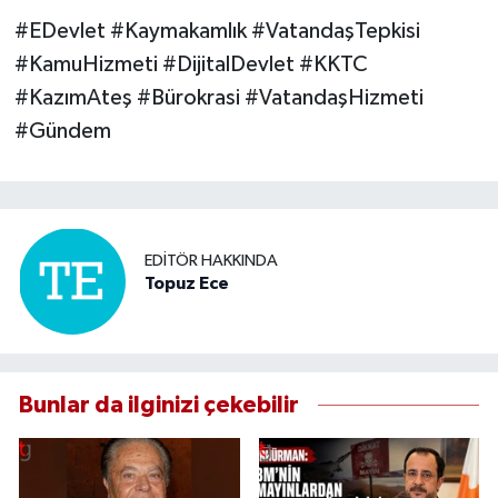
#EDevlet #Kaymakamlık #VatandaşTepkisi
#KamuHizmeti #DijitalDevlet #KKTC
#KazımAteş #Bürokrasi #VatandaşHizmeti
#Gündem
EDITÖR HAKKINDA
Topuz Ece
Bunlar da ilginizi çekebilir