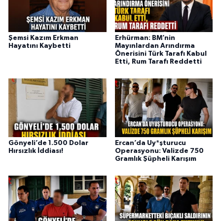
Şemsi Kazım Erkman
Erhürman: BM’nin
Hayatını Kaybetti
Mayınlardan Arındırma
Önerisini Türk Tarafı Kabul
Etti, Rum Tarafı Reddetti
Gönyeli’de 1.500 Dolar
Ercan’da Uy*şturucu
Hırsızlık İddiası!
Operasyonu: Valizde 750
Gramlık Şüpheli Karışım