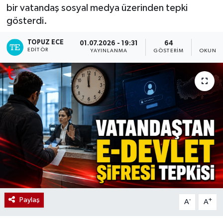
bir vatandaş sosyal medya üzerinden tepki
gösterdi.
TOPUZ ECE
01.07.2026 - 19:31
64
1
EDITÖR
YAYINLANMA
GÖSTERIM
OKUNMA
Paylaş
-
+
A
A