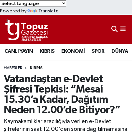
Powered by
Translate
KIBRIS
Lefkoşa Nöbetçi Eczaneler
DÜNYA
Lefkoşa Hava Durumu
CANLI YAYIN
KIBRIS
EKONOMİ
SPOR
DÜNYA
EKONOMİ
Lefkoşa Trafik Yoğunluk Haritası
MAGAZİN
Süper Lig Puan Durumu ve Fikstür
HABERLER
KIBRIS
Vatandaştan e-Devlet
SAĞLIK
Tüm Manşetler
Şifresi Tepkisi: “Mesai
15.30’a Kadar, Dağıtım
SPOR
Son Dakika Haberleri
Neden 12.00’de Bitiyor?”
TEKNOLOJİ
Haber Arşivi
Kaymakamlıklar aracılığıyla verilen e-Devlet
TÜRKİYE
şifrelerinin saat 12.00’den sonra dağıtılmamasına