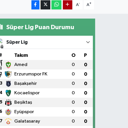
-
+
A
A
Süper Lig Puan Durumu
Süper Lig
#
Takım
O
P
1
Amed
0
0
2
Erzurumspor FK
0
0
3
Başakşehir
0
0
4
Kocaelispor
0
0
5
Beşiktaş
0
0
6
Eyüpspor
0
0
7
Galatasaray
0
0