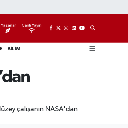
Yazarlar
Canlı Yayın
E
BİLİM
’dan
 düzey çalışanın NASA'dan