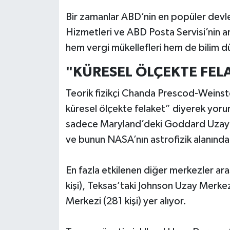
Bir zamanlar ABD’nin en popüler devle
Hizmetleri ve ABD Posta Servisi’nin a
hem vergi mükellefleri hem de bilim d
"KÜRESEL ÖLÇEKTE FEL
Teorik fizikçi Chanda Prescod-Weinst
küresel ölçekte felaket” diyerek yoru
sadece Maryland’deki Goddard Uzay U
ve bunun NASA’nın astrofizik alanındaki 
En fazla etkilenen diğer merkezler ar
kişi), Teksas’taki Johnson Uzay Merkez
Merkezi (281 kişi) yer alıyor.