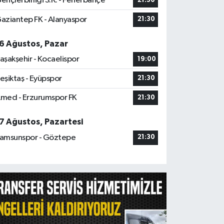
ençlerbirliği S.K. - Fenerbahçe
21:30
aziantep FK - Alanyaspor
21:30
6 Ağustos, Pazar
aşakşehir - Kocaelispor
19:00
eşiktaş - Eyüpspor
21:30
med - Erzurumspor FK
21:30
7 Ağustos, Pazartesi
amsunspor - Göztepe
21:30