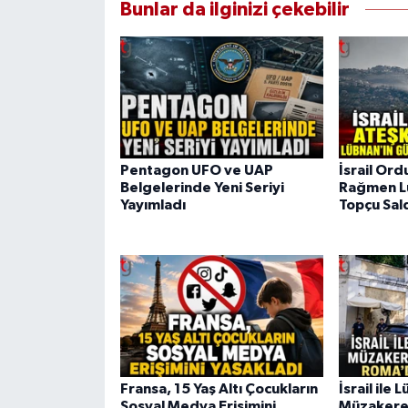
Bunlar da ilginizi çekebilir
Pentagon UFO ve UAP
İsrail Or
Belgelerinde Yeni Seriyi
Rağmen L
Yayımladı
Topçu Sald
Fransa, 15 Yaş Altı Çocukların
İsrail ile
Sosyal Medya Erişimini
Müzakerel