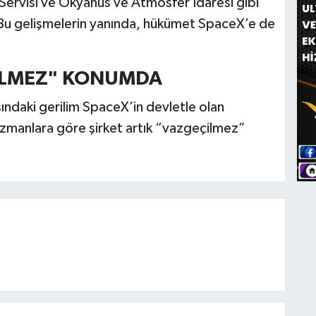
ervisi ve Okyanus ve Atmosfer İdaresi gibi
. Bu gelişmelerin yanında, hükümet SpaceX’e de
İLMEZ" KONUMDA
ındaki gerilim SpaceX’in devletle olan
uzmanlara göre şirket artık “vazgeçilmez”