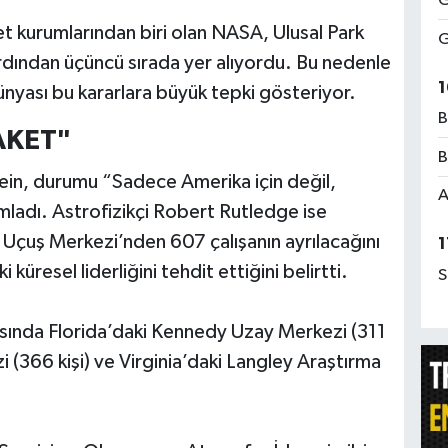
G
t kurumlarından biri olan NASA, Ulusal Park
G
rdından üçüncü sırada yer alıyordu. Bu nedenle
1
ünyası bu kararlara büyük tepki gösteriyor.
B
AKET"
B
ein, durumu “Sadece Amerika için değil,
A
mladı. Astrofizikçi Robert Rutledge ise
çuş Merkezi’nden 607 çalışanın ayrılacağını
1
küresel liderliğini tehdit ettiğini belirtti.
S
asında Florida’daki Kennedy Uzay Merkezi (311
i (366 kişi) ve Virginia’daki Langley Araştırma