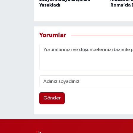
Yasakladı
Roma’da 
Yorumlar
Gönder