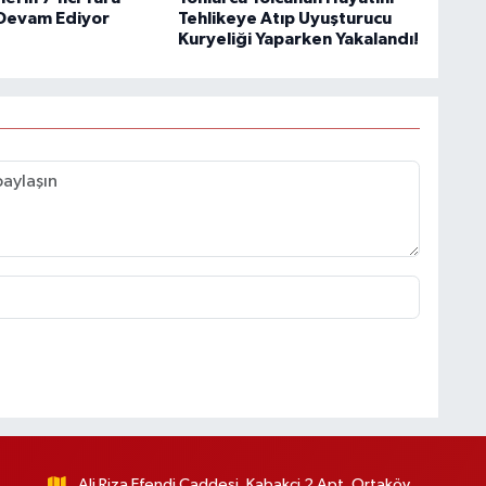
Devam Ediyor
Tehlikeye Atıp Uyuşturucu
Kuryeliği Yaparken Yakalandı!
Ali Riza Efendi Caddesi, Kabakci 2 Apt, Ortaköy