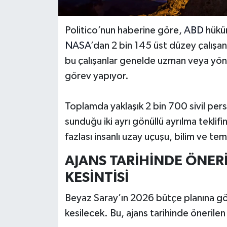
Politico’nun haberine göre,
ABD
hüküm
NASA
’dan 2 bin 145 üst düzey çalışa
bu çalışanlar genelde uzman veya yönet
görev yapıyor.
Toplamda yaklaşık 2 bin 700 sivil per
sunduğu iki ayrı gönüllü ayrılma teklifi
fazlası insanlı uzay uçuşu, bilim ve te
AJANS TARİHİNDE ÖNER
KESİNTİSİ
Beyaz Saray’ın 2026 bütçe planına gö
kesilecek. Bu, ajans tarihinde önerilen