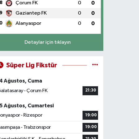
8
Çorum FK
0
0
9
Gaziantep FK
0
0
0
Alanyaspor
0
0
Detaylar için tıklayın
Süper Lig Fikstür
4 Ağustos, Cuma
alatasaray - Çorum FK
21:30
5 Ağustos, Cumartesi
onyaspor - Rizespor
19:00
asımpaşa - Trabzonspor
19:00