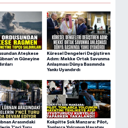
dusundan Ateşkese
Küresel Dengeleri Değiştiren
übnan’ın Güneyine
Adım: Mekke Ortak Savunma
ırıları
Anlaşması Dünya Basınında
Yankı Uyandırdı
 Lübnan Arasındaki
Kokpitte Şok Manzara: Pilot,
erin 7’nci Turu
Tonlarca Yolcunun Hayatını