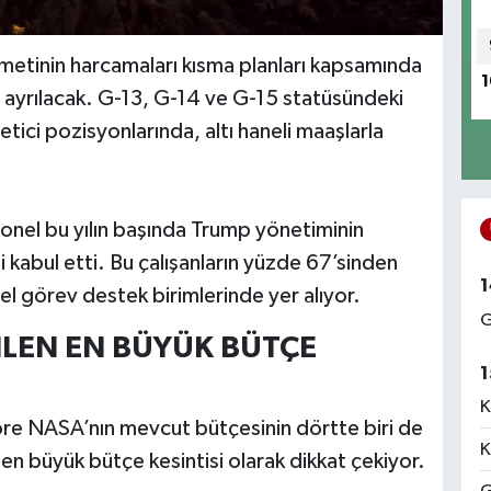
etinin harcamaları kısma planları kapsamında
1
n ayrılacak. G-13, G-14 ve G-15 statüsündeki
ici pozisyonlarında, altı haneli maaşlarla
sonel bu yılın başında Trump yönetiminin
ni kabul etti. Bu çalışanların yüzde 67’sinden
1
mel görev destek birimlerinde yer alıyor.
G
İLEN EN BÜYÜK BÜTÇE
1
K
re NASA’nın mevcut bütçesinin dörtte biri de
K
 en büyük bütçe kesintisi olarak dikkat çekiyor.