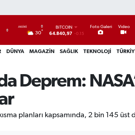
BITCOIN
Foto Galeri
Video
64.840,97
-0.15
°
30
DOLAR
47,7436
0.18
EURO
R
DÜNYA
MAGAZİN
SAĞLIK
TEKNOLOJİ
TÜRKİY
55,2510
0.32
STERLİN
64,4811
0.38
GRAM ALTIN
nda Deprem: NASA
6660.55
0
BİST100
lar
13.779
-14
ısma planları kapsamında, 2 bin 145 üst