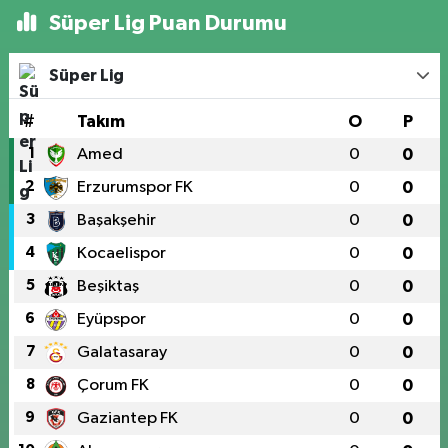
Süper Lig Puan Durumu
Süper Lig
#
Takım
O
P
1
Amed
0
0
2
Erzurumspor FK
0
0
3
Başakşehir
0
0
4
Kocaelispor
0
0
5
Beşiktaş
0
0
6
Eyüpspor
0
0
7
Galatasaray
0
0
8
Çorum FK
0
0
9
Gaziantep FK
0
0