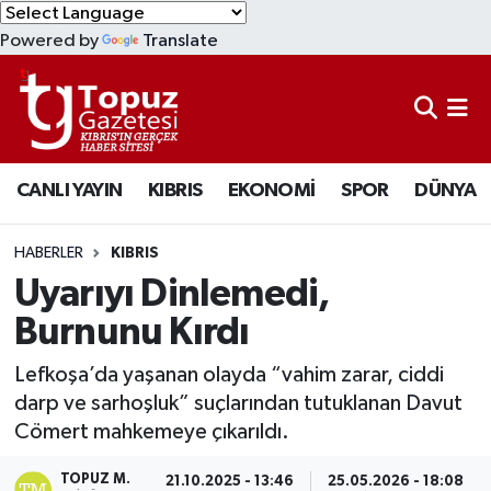
Powered by
Translate
KIBRIS
Lefkoşa Nöbetçi Eczaneler
DÜNYA
Lefkoşa Hava Durumu
CANLI YAYIN
KIBRIS
EKONOMİ
SPOR
DÜNYA
EKONOMİ
Lefkoşa Trafik Yoğunluk Haritası
MAGAZİN
Süper Lig Puan Durumu ve Fikstür
HABERLER
KIBRIS
Uyarıyı Dinlemedi,
SAĞLIK
Tüm Manşetler
Burnunu Kırdı
SPOR
Son Dakika Haberleri
Lefkoşa’da yaşanan olayda “vahim zarar, ciddi
darp ve sarhoşluk” suçlarından tutuklanan Davut
TEKNOLOJİ
Haber Arşivi
Cömert mahkemeye çıkarıldı.
TÜRKİYE
TOPUZ M.
21.10.2025 - 13:46
25.05.2026 - 18:08