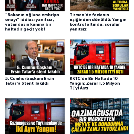
“Bakanın oğluna embriyo
Tirmen’de facianın
onayı” iddiası yanıtsız,
eşiğinden dönüldü: Yangın
vatandaşın kanına bir
kontrol altında, sorular
haftadır geçit yok !
yanıtsız
5. Cumhurbaşkanı Ersin
KKTC’de Bir Haftada 10
Tatar'a Stent Takıldı
Yangın: Zarar 1,5 Milyon
TL’yi Aştı