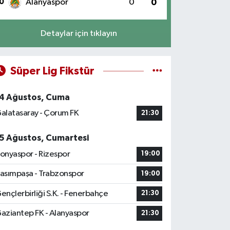
0
Alanyaspor
0
0
Detaylar için tıklayın
Süper Lig Fikstür
4 Ağustos, Cuma
alatasaray - Çorum FK
21:30
5 Ağustos, Cumartesi
onyaspor - Rizespor
19:00
asımpaşa - Trabzonspor
19:00
ençlerbirliği S.K. - Fenerbahçe
21:30
aziantep FK - Alanyaspor
21:30