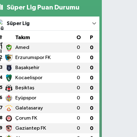
Süper Lig Puan Durumu
Süper Lig
#
Takım
O
P
1
Amed
0
0
2
Erzurumspor FK
0
0
3
Başakşehir
0
0
4
Kocaelispor
0
0
5
Beşiktaş
0
0
6
Eyüpspor
0
0
7
Galatasaray
0
0
8
Çorum FK
0
0
9
Gaziantep FK
0
0