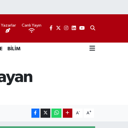
Yazarlar
Canlı Yayın
E
BİLİM
mayan
-
+
A
A