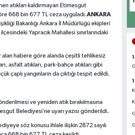
1
nen atıkları kaldırmayan Etimesgut
göre 668 bin 677 TL ceza uyguladı.
ANKARA
şikliği Bakanlığı Ankara İl Müdürlüğü ekipleri
lçesindeki Yapracık Mahallesi sınırlarındaki
 alan habere göre alanda çeşitli tehlikesiz
1
ları, asfalt atıkları, park-bahçe atıkları gibi
G
üçük çaplı yangınların da çıktığı tespit edildi.
1
K
e gönderilmesi ve yeniden atık bırakılmasına
K
ut Belediyesi’ne uyarı yazısı gönderildi.
G
yeye söz konusu ihlale ilişkin 2872 sayılı
G
nca 668 bin 677 TL ceza kesildi.