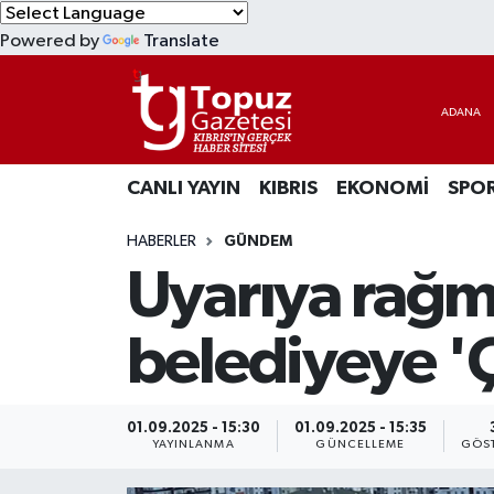
Powered by
Translate
KIBRIS
Lefkoşa Nöbetçi Eczaneler
DÜNYA
Lefkoşa Hava Durumu
CANLI YAYIN
KIBRIS
EKONOMİ
SPO
EKONOMİ
Lefkoşa Trafik Yoğunluk Haritası
HABERLER
GÜNDEM
MAGAZİN
Süper Lig Puan Durumu ve Fikstür
Uyarıya rağm
SAĞLIK
Tüm Manşetler
belediyeye 'Ç
SPOR
Son Dakika Haberleri
TEKNOLOJİ
Haber Arşivi
01.09.2025 - 15:30
01.09.2025 - 15:35
YAYINLANMA
GÜNCELLEME
GÖST
TÜRKİYE