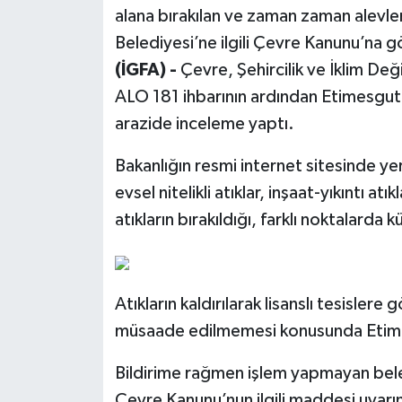
alana bırakılan ve zaman zaman alevle
Belediyesi’ne ilgili Çevre Kanunu’na 
(İGFA) -
Çevre, Şehircilik ve İklim Deği
ALO 181 ihbarının ardından Etimesgut i
arazide inceleme yaptı.
Bakanlığın resmi internet sitesinde yer
evsel nitelikli atıklar, inşaat-yıkıntı atık
atıkların bırakıldığı, farklı noktalarda k
Atıkların kaldırılarak lisanslı tesisler
müsaade edilmemesi konusunda Etimesg
Bildirime rağmen işlem yapmayan beledi
Çevre Kanunu’nun ilgili maddesi uyarı