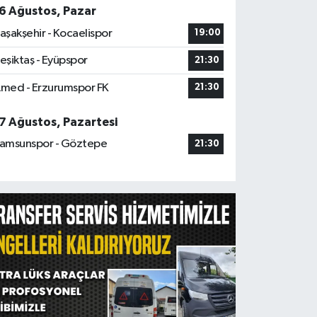
6 Ağustos, Pazar
aşakşehir - Kocaelispor
19:00
eşiktaş - Eyüpspor
21:30
med - Erzurumspor FK
21:30
7 Ağustos, Pazartesi
amsunspor - Göztepe
21:30