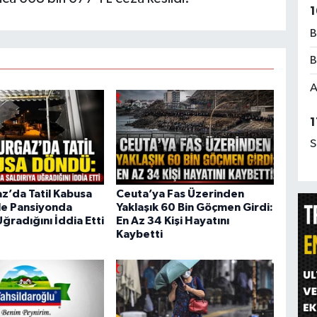
1
B
B
A
1
S
’da Tatil Kabusa
Ceuta’ya Fas Üzerinden
le Pansiyonda
Yaklaşık 60 Bin Göçmen Girdi:
Uğradığını İddia Etti
En Az 34 Kişi Hayatını
Kaybetti