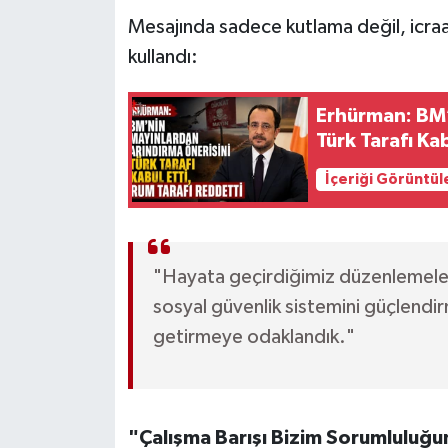
Mesajında sadece kutlama değil, icraa
kullandı:
Erhürman: BM’
Türk Tarafı Ka
İçeriği Görüntül
"Hayata geçirdiğimiz düzenlemeler
sosyal güvenlik sistemini güçlendirm
getirmeye odaklandık."
"Çalışma Barışı Bizim Sorumluluğ