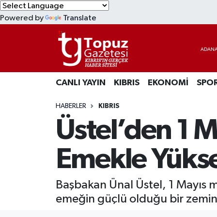
Powered by
Translate
KIBRIS
Lefkoşa Nöbetçi Eczaneler
DÜNYA
Lefkoşa Hava Durumu
CANLI YAYIN
KIBRIS
EKONOMİ
SPO
EKONOMİ
Lefkoşa Trafik Yoğunluk Haritası
HABERLER
KIBRIS
MAGAZİN
Süper Lig Puan Durumu ve Fikstür
Üstel’den 1 
SAĞLIK
Tüm Manşetler
Emekle Yükse
SPOR
Son Dakika Haberleri
Başbakan Ünal Üstel, 1 Mayıs 
TEKNOLOJİ
Haber Arşivi
emeğin güçlü olduğu bir zemind
TÜRKİYE