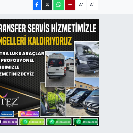
-
+
A
A