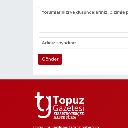
Gönder
Doğru, güvenilir ve tarafız habercilik