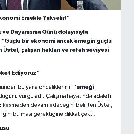
Ekonomi Emekle Yükselir!"
k ve Dayanışma Günü dolayısıyla
 "Güçlü bir ekonomi ancak emeğin güçlü
Üstel, çalışan hakları ve refah seviyesi
eket Ediyoruz"
günden bu yana önceliklerinin
"emeği
duğunu vurguladı. Çalışma hayatında adaleti
hız kesmeden devam edeceğini belirten Üstel,
ılığını bulması gerektiğine dikkat çekti.
gusu