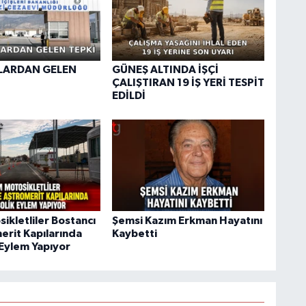
ARDAN GELEN
GÜNEŞ ALTINDA İŞÇİ
ÇALIŞTIRAN 19 İŞ YERİ TESPİT
EDİLDİ
ikletliler Bostancı
Şemsi Kazım Erkman Hayatını
erit Kapılarında
Kaybetti
Eylem Yapıyor