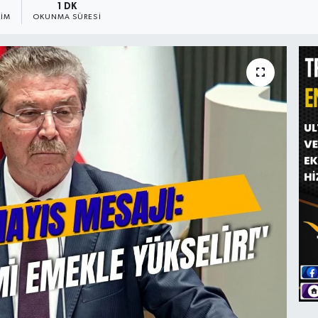
1 DK
IM
OKUNMA SÜRESI