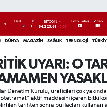
Foto Galeri
Video
BITCOIN
°
19
64.225,61
-0.63
DOLAR
47,6704
0
R
DÜNYA
MAGAZİN
SAĞLIK
TEKNOLOJİ
TÜRKİY
EURO
55,0406
-0.08
STERLİN
64,2143
0
İTİK UYARI: O TA
GRAM ALTIN
6510.40
0.45
BİST100
TAMAMEN YASAKL
13.799
70
lar Denetim Kurulu, üreticileri çok yakından
rotetramat" aktif maddesini içeren bitki ko
elirtilen tarihten sonra bu ilaçları kullana