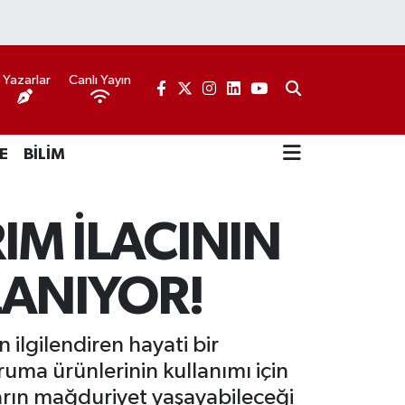
Yazarlar
Canlı Yayın
E
BİLİM
RIM İLACININ
ANIYOR!
 ilgilendiren hayati bir
ruma ürünlerinin kullanımı için
nların mağduriyet yaşayabileceği