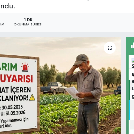
undu.
1 DK
IM
OKUNMA SÜRESI