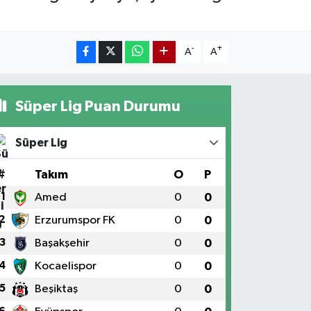
-
+
A
A
Süper Lig Puan Durumu
Süper Lig
#
Takım
O
P
1
Amed
0
0
2
Erzurumspor FK
0
0
3
Başakşehir
0
0
4
Kocaelispor
0
0
5
Beşiktaş
0
0