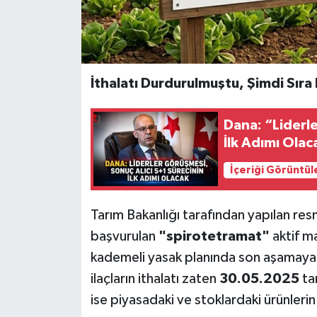
İthalatı Durdurulmuştu, Şimdi Sıra
Dana: “Liderl
İlk Adımı Olac
İçeriği Görüntül
Tarım Bakanlığı tarafından yapılan res
başvurulan
"spirotetramat"
aktif ma
kademeli yasak planında son aşamaya 
ilaçların ithalatı zaten
30.05.2025
ta
ise piyasadaki ve stoklardaki ürünlerin