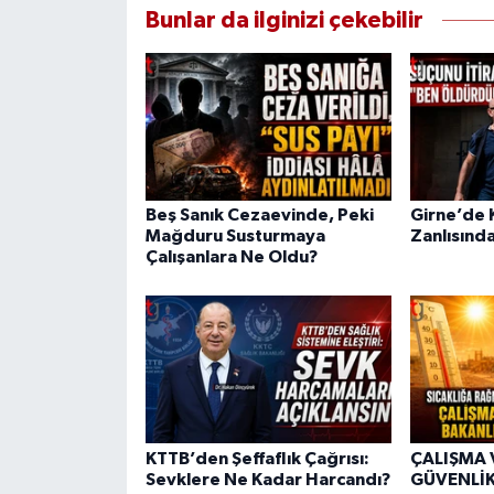
Bunlar da ilginizi çekebilir
Beş Sanık Cezaevinde, Peki
Girne’de K
Mağduru Susturmaya
Zanlısında
Çalışanlara Ne Oldu?
KTTB’den Şeffaflık Çağrısı:
ÇALIŞMA 
Sevklere Ne Kadar Harcandı?
GÜVENLİK