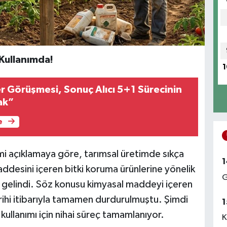
 Kullanımda!
1
er Görüşmesi, Sonuç Alıcı 5+1 Sürecinin
ak”
e
mi açıklamaya göre, tarımsal üretimde sıkça
1
ddesini içeren bitki koruma ürünlerine yönelik
G
gelindi. Söz konusu kimyasal maddeyi içeren
rihi itibarıyla tamamen durdurulmuştu. Şimdi
1
 kullanımı için nihai süreç tamamlanıyor.
K