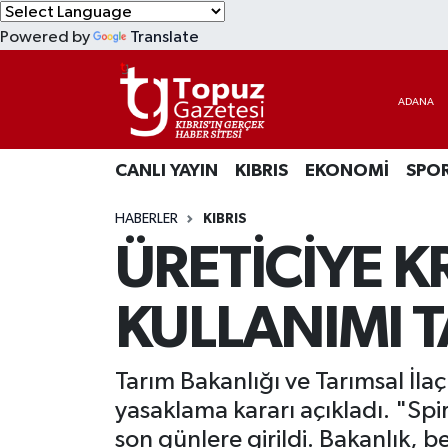
Powered by
Translate
KIBRIS
Lefkoşa Nöbetçi Eczaneler
DÜNYA
Lefkoşa Hava Durumu
CANLI YAYIN
KIBRIS
EKONOMİ
SPO
EKONOMİ
Lefkoşa Trafik Yoğunluk Haritası
HABERLER
KIBRIS
MAGAZİN
Süper Lig Puan Durumu ve Fikstür
ÜRETİCİYE KR
SAĞLIK
Tüm Manşetler
KULLANIMI 
SPOR
Son Dakika Haberleri
Tarım Bakanlığı ve Tarımsal İlaç
TEKNOLOJİ
Haber Arşivi
yasaklama kararı açıkladı. "Spi
TÜRKİYE
son günlere girildi. Bakanlık, b