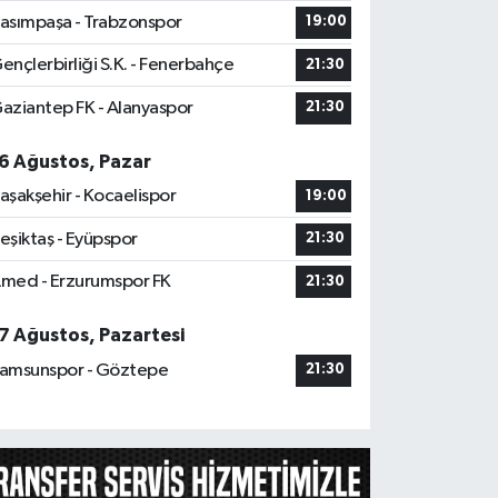
asımpaşa - Trabzonspor
19:00
ençlerbirliği S.K. - Fenerbahçe
21:30
aziantep FK - Alanyaspor
21:30
6 Ağustos, Pazar
aşakşehir - Kocaelispor
19:00
eşiktaş - Eyüpspor
21:30
med - Erzurumspor FK
21:30
7 Ağustos, Pazartesi
amsunspor - Göztepe
21:30