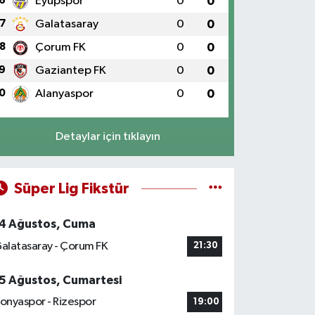
6
Eyüpspor
0
0
7
Galatasaray
0
0
8
Çorum FK
0
0
9
Gaziantep FK
0
0
0
Alanyaspor
0
0
Detaylar için tıklayın
Süper Lig Fikstür
4 Ağustos, Cuma
alatasaray - Çorum FK
21:30
5 Ağustos, Cumartesi
onyaspor - Rizespor
19:00