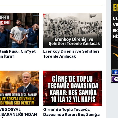
anlı Pusu: Cin*yet
Erenköy Direnişi ve Şehitleri
n İtiraf
Törenle Anılacak
VE SOSYAL
Girne’de Toplu Tecavüz
 BAKANLIĞI’NDAN
Davasında Karar: Beş Sanığa