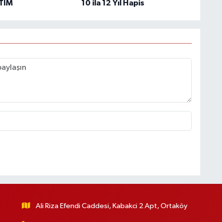
ETİM
10 ila 12 Yıl Hapis
Ali Riza Efendi Caddesi, Kabakci 2 Apt, Ortaköy