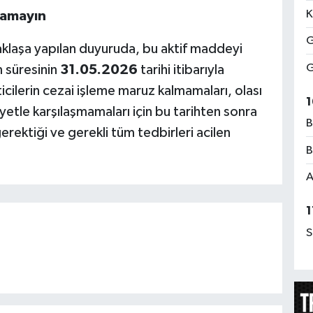
K
şamayın
G
taklaşa yapılan duyuruda, bu aktif maddeyi
G
m süresinin
31.05.2026
tarihi itibarıyla
cilerin cezai işleme maruz kalmamaları, olası
1
etle karşılaşmamaları için bu tarihten sonra
B
 gerektiği ve gerekli tüm tedbirleri acilen
B
A
1
S