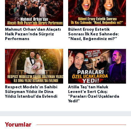
Mahmut Orhan’dan Alaçatı
Bülent Ersoy Estetik
Halk Pazarı’nda Sürpriz
Sonrası İlk Kez Sahnede:
Performans
“Nasıl, Beğendiniz mi?”
Respect Models’ın Sahibi
Atilla Taş’tan Haluk
Süleyman Yıldız ile Dina
Levent’e Sert Çıkış:
Yıldız İstanbul’da Evlendi
"Paraları Özel Uçaklarda
Yedi!"
Yorumlar