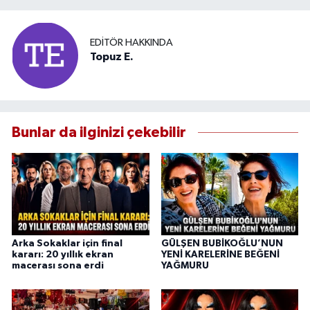
EDITÖR HAKKINDA
Topuz E.
Bunlar da ilginizi çekebilir
Arka Sokaklar için final
GÜLŞEN BUBİKOĞLU’NUN
kararı: 20 yıllık ekran
YENİ KARELERİNE BEĞENİ
macerası sona erdi
YAĞMURU