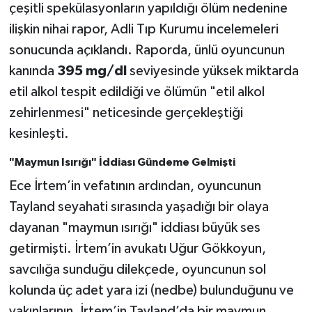
çeşitli spekülasyonların yapıldığı ölüm nedenine
ilişkin nihai rapor, Adli Tıp Kurumu incelemeleri
sonucunda açıklandı. Raporda, ünlü oyuncunun
kanında
395 mg/dl
seviyesinde yüksek miktarda
etil alkol tespit edildiği ve ölümün "etil alkol
zehirlenmesi" neticesinde gerçekleştiği
kesinleşti.
"Maymun Isırığı" İddiası Gündeme Gelmişti
Ece İrtem’in vefatının ardından, oyuncunun
Tayland seyahati sırasında yaşadığı bir olaya
dayanan "maymun ısırığı" iddiası büyük ses
getirmişti. İrtem’in avukatı Uğur Gökkoyun,
savcılığa sunduğu dilekçede, oyuncunun sol
kolunda üç adet yara izi (nedbe) bulunduğunu ve
yakınlarının, İrtem’in Tayland’da bir maymun