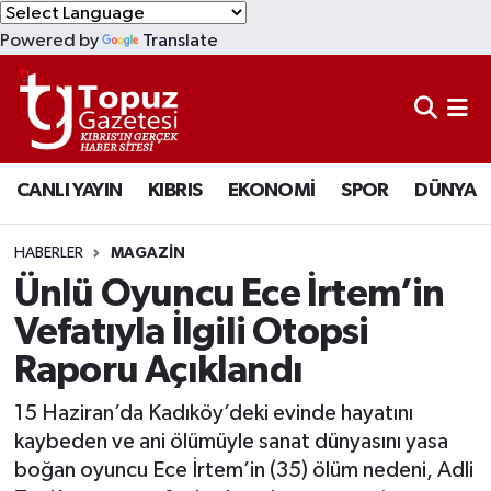
Powered by
Translate
KIBRIS
Lefkoşa Nöbetçi Eczaneler
DÜNYA
Lefkoşa Hava Durumu
CANLI YAYIN
KIBRIS
EKONOMİ
SPOR
DÜNYA
EKONOMİ
Lefkoşa Trafik Yoğunluk Haritası
MAGAZİN
Süper Lig Puan Durumu ve Fikstür
HABERLER
MAGAZİN
Ünlü Oyuncu Ece İrtem’in
SAĞLIK
Tüm Manşetler
Vefatıyla İlgili Otopsi
Raporu Açıklandı
SPOR
Son Dakika Haberleri
15 Haziran’da Kadıköy’deki evinde hayatını
TEKNOLOJİ
Haber Arşivi
kaybeden ve ani ölümüyle sanat dünyasını yasa
boğan oyuncu Ece İrtem’in (35) ölüm nedeni, Adli
TÜRKİYE