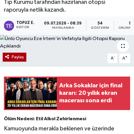
Tıp Kurumu tarafından hazırlanan otopsi
raporuyla netlik kazandı.
TOPUZ E.
09.07.2026 - 08:39
54
1 
EDITÖR
YAYINLANMA
GÖSTERIM
OKUNMA 
Paylaş
-
+
A
A
Arka Sokaklar için final
kararı: 20 yıllık ekran
macerası sona erdi
Ölüm Nedeni: Etil Alkol Zehirlenmesi
Kamuoyunda merakla beklenen ve üzerinde