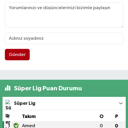
Gönder
Süper Lig Puan Durumu
Süper Lig
#
Takım
O
P
1
Amed
0
0