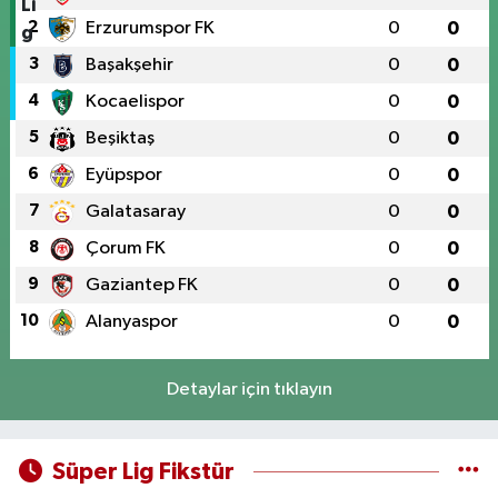
2
Erzurumspor FK
0
0
3
Başakşehir
0
0
4
Kocaelispor
0
0
5
Beşiktaş
0
0
6
Eyüpspor
0
0
7
Galatasaray
0
0
8
Çorum FK
0
0
9
Gaziantep FK
0
0
10
Alanyaspor
0
0
Detaylar için tıklayın
Süper Lig Fikstür