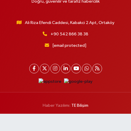
Doğru, güvenilir ve tarafız habercilik
Ali Riza Efendi Caddesi, Kabakci 2 Apt, Ortaköy
+90 542 866 38 38
[email protected]
Haber Yazılımı:
TE Bilişim