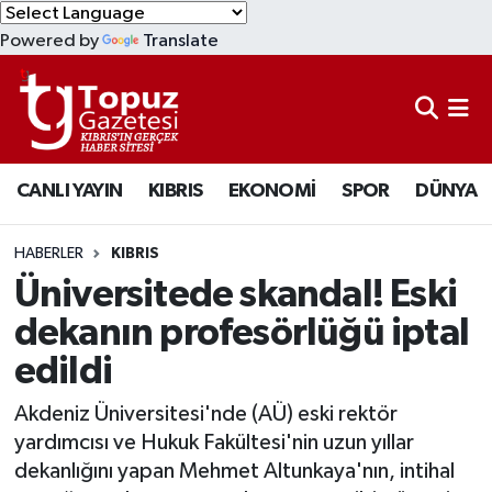
Powered by
Translate
KIBRIS
Lefkoşa Nöbetçi Eczaneler
DÜNYA
Lefkoşa Hava Durumu
CANLI YAYIN
KIBRIS
EKONOMİ
SPOR
DÜNYA
EKONOMİ
Lefkoşa Trafik Yoğunluk Haritası
MAGAZİN
Süper Lig Puan Durumu ve Fikstür
HABERLER
KIBRIS
Üniversitede skandal! Eski
SAĞLIK
Tüm Manşetler
dekanın profesörlüğü iptal
edildi
SPOR
Son Dakika Haberleri
Akdeniz Üniversitesi'nde (AÜ) eski rektör
TEKNOLOJİ
Haber Arşivi
yardımcısı ve Hukuk Fakültesi'nin uzun yıllar
dekanlığını yapan Mehmet Altunkaya'nın, intihal
TÜRKİYE