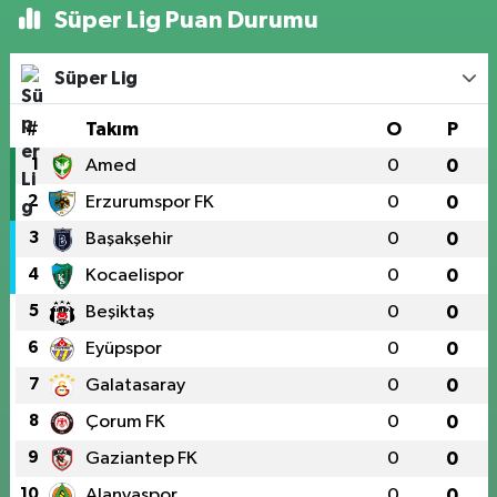
Süper Lig Puan Durumu
Süper Lig
#
Takım
O
P
1
Amed
0
0
2
Erzurumspor FK
0
0
3
Başakşehir
0
0
4
Kocaelispor
0
0
5
Beşiktaş
0
0
6
Eyüpspor
0
0
7
Galatasaray
0
0
8
Çorum FK
0
0
9
Gaziantep FK
0
0
10
Alanyaspor
0
0