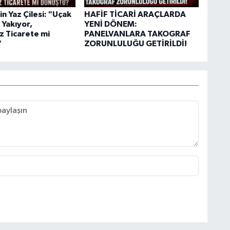
n Yaz Çilesi: "Uçak
HAFİF TİCARİ ARAÇLARDA
l Yakıyor,
YENİ DÖNEM:
z Ticarete mi
PANELVANLARA TAKOGRAF
"
ZORUNLULUĞU GETİRİLDİ!