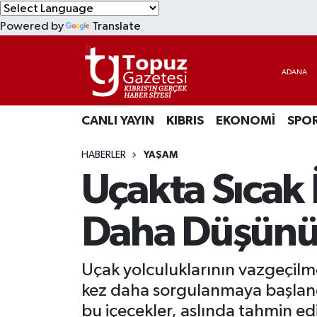
Powered by
Translate
KIBRIS
Lefkoşa Nöbetçi Eczaneler
DÜNYA
Lefkoşa Hava Durumu
CANLI YAYIN
KIBRIS
EKONOMİ
SPO
EKONOMİ
Lefkoşa Trafik Yoğunluk Haritası
HABERLER
YAŞAM
MAGAZİN
Süper Lig Puan Durumu ve Fikstür
Uçakta Sıcak 
SAĞLIK
Tüm Manşetler
Daha Düşün
SPOR
Son Dakika Haberleri
Uçak yolculuklarının vazgeçilme
TEKNOLOJİ
Haber Arşivi
kez daha sorgulanmaya başlandı.
TÜRKİYE
bu içecekler, aslında tahmin edi