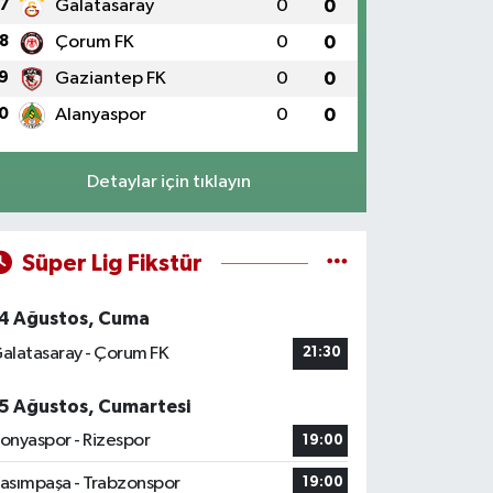
7
Galatasaray
0
0
8
Çorum FK
0
0
9
Gaziantep FK
0
0
0
Alanyaspor
0
0
Detaylar için tıklayın
Süper Lig Fikstür
4 Ağustos, Cuma
alatasaray - Çorum FK
21:30
5 Ağustos, Cumartesi
onyaspor - Rizespor
19:00
asımpaşa - Trabzonspor
19:00