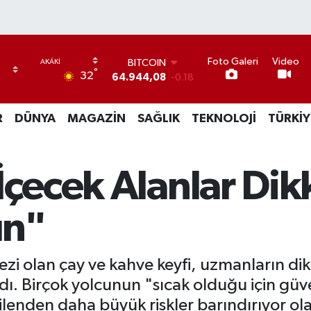
BITCOIN
64.944,08
-0.18
Foto Galeri
Video
DOLAR
°
32
47,7436
0.18
EURO
55,2510
0.32
R
DÜNYA
MAGAZİN
SAĞLIK
TEKNOLOJİ
TÜRKİY
STERLİN
64,4811
0.38
GRAM ALTIN
6660.55
0.03
İçecek Alanlar Dikk
BİST100
13.779
-14
ün"
zi olan çay ve kahve keyfi, uzmanların dik
 Birçok yolcunun "sıcak olduğu için güven
lenden daha büyük riskler barındırıyor olab