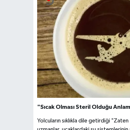
"Sıcak Olması Steril Olduğu Anla
Yolcuların sıklıkla dile getirdiği "Zat
uzmanlar, uçaklardaki su sistemlerin