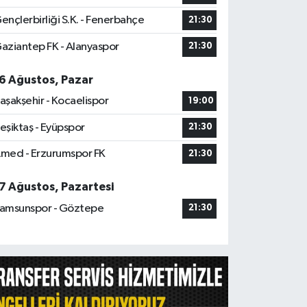
ençlerbirliği S.K. - Fenerbahçe
21:30
aziantep FK - Alanyaspor
21:30
6 Ağustos, Pazar
aşakşehir - Kocaelispor
19:00
eşiktaş - Eyüpspor
21:30
med - Erzurumspor FK
21:30
7 Ağustos, Pazartesi
amsunspor - Göztepe
21:30