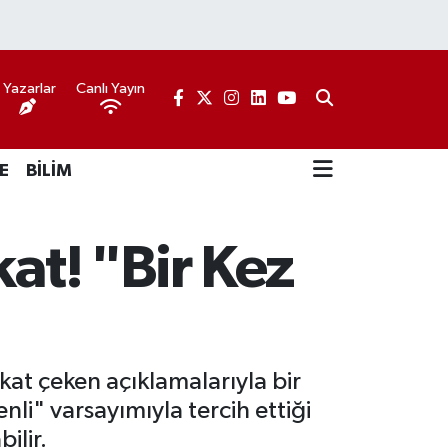
Yazarlar
Canlı Yayın
E
BİLİM
at! "Bir Kez
kat çeken açıklamalarıyla bir
li" varsayımıyla tercih ettiği
ilir.