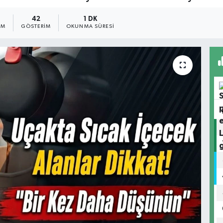
42
1 DK
IM
GÖSTERIM
OKUNMA SÜRESI