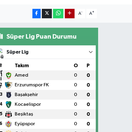
-
+
A
A
Süper Lig Puan Durumu
Süper Lig
#
Takım
O
P
1
Amed
0
0
2
Erzurumspor FK
0
0
3
Başakşehir
0
0
4
Kocaelispor
0
0
5
Beşiktaş
0
0
6
Eyüpspor
0
0