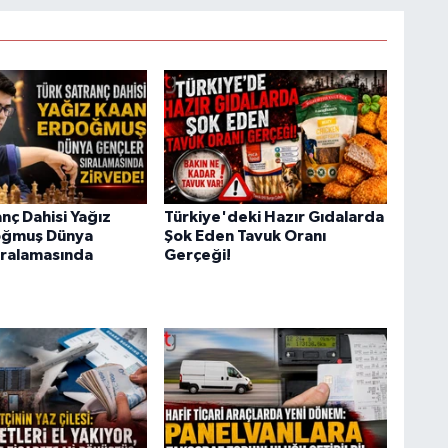
nç Dahisi Yağız
Türkiye'deki Hazır Gıdalarda
oğmuş Dünya
Şok Eden Tavuk Oranı
ıralamasında
Gerçeği!