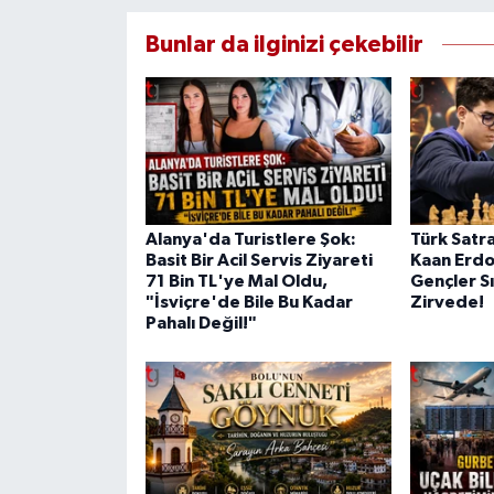
Bunlar da ilginizi çekebilir
Alanya'da Turistlere Şok:
Türk Satra
Basit Bir Acil Servis Ziyareti
Kaan Erd
71 Bin TL'ye Mal Oldu,
Gençler S
"İsviçre'de Bile Bu Kadar
Zirvede!
Pahalı Değil!"