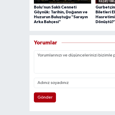
Bolu’nun Saklı Cenneti
Gurbetçini
Göynük: Tarihin, Doğanın ve
Biletleri E
Huzurun Buluştuğu "Sarayın
Hasretimi
Arka Bahçesi"
Dönüştü?
Yorumlar
Gönder