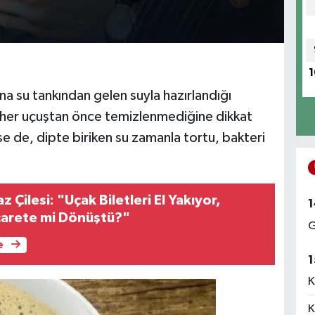
1
na su tankından gelen suyla hazırlandığı
ın her uçuştan önce temizlenmediğine dikkat
se de, dipte biriken su zamanla tortu, bakteri
 Çilesi: "Uçak Biletleri El Yakıyor,
1
carete mi Dönüştü?"
G
e
1
K
K