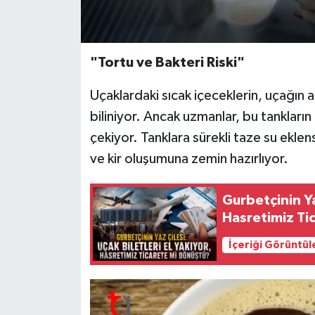
"Tortu ve Bakteri Riski"
Uçaklardaki sıcak içeceklerin, uçağın a
biliniyor. Ancak uzmanlar, bu tanklar
çekiyor. Tanklara sürekli taze su eklen
ve kir oluşumuna zemin hazırlıyor.
Gurbetçinin Yaz
Hasretimiz Ti
İçeriği Görüntül