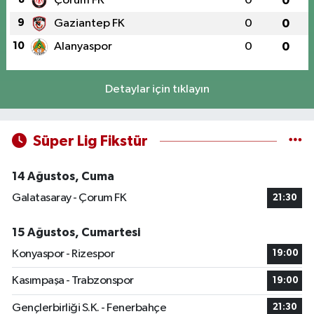
Çorum FK
0
0
9
Gaziantep FK
0
0
10
Alanyaspor
0
0
Detaylar için tıklayın
Süper Lig Fikstür
14 Ağustos, Cuma
Galatasaray - Çorum FK
21:30
15 Ağustos, Cumartesi
Konyaspor - Rizespor
19:00
Kasımpaşa - Trabzonspor
19:00
Gençlerbirliği S.K. - Fenerbahçe
21:30