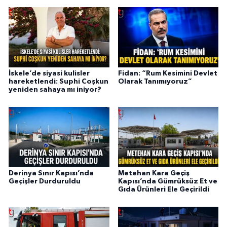
İskele’de siyasi kulisler
Fidan: “Rum Kesimini Devlet
hareketlendi: Suphi Coşkun
Olarak Tanımıyoruz”
yeniden sahaya mı iniyor?
Derinya Sınır Kapısı’nda
Metehan Kara Geçiş
Geçişler Durduruldu
Kapısı’nda Gümrüksüz Et ve
Gıda Ürünleri Ele Geçirildi