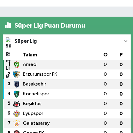
Süper Lig Puan Durumu
Süper Lig
#
Takım
O
P
1
Amed
0
0
2
Erzurumspor FK
0
0
3
Başakşehir
0
0
4
Kocaelispor
0
0
5
Beşiktaş
0
0
6
Eyüpspor
0
0
7
Galatasaray
0
0
8