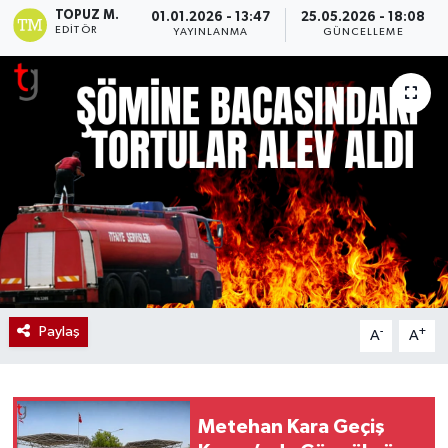
TOPUZ M.
01.01.2026 - 13:47
25.05.2026 - 18:08
EDITÖR
YAYINLANMA
GÜNCELLEME
Paylaş
-
+
A
A
Metehan Kara Geçiş