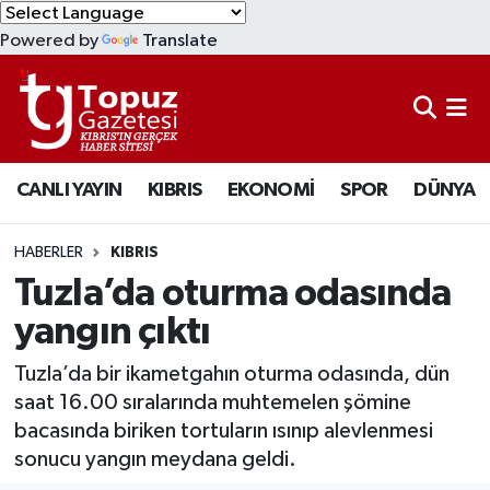
Powered by
Translate
KIBRIS
Lefkoşa Nöbetçi Eczaneler
DÜNYA
Lefkoşa Hava Durumu
CANLI YAYIN
KIBRIS
EKONOMİ
SPOR
DÜNYA
EKONOMİ
Lefkoşa Trafik Yoğunluk Haritası
MAGAZİN
Süper Lig Puan Durumu ve Fikstür
HABERLER
KIBRIS
Tuzla’da oturma odasında
SAĞLIK
Tüm Manşetler
yangın çıktı
SPOR
Son Dakika Haberleri
Tuzla’da bir ikametgahın oturma odasında, dün
saat 16.00 sıralarında muhtemelen şömine
TEKNOLOJİ
Haber Arşivi
bacasında biriken tortuların ısınıp alevlenmesi
sonucu yangın meydana geldi.
TÜRKİYE