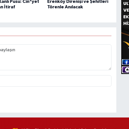
anlı Pusu: Cin*yet
Erenköy Direnişi ve Şehitleri
n İtiraf
Törenle Anılacak