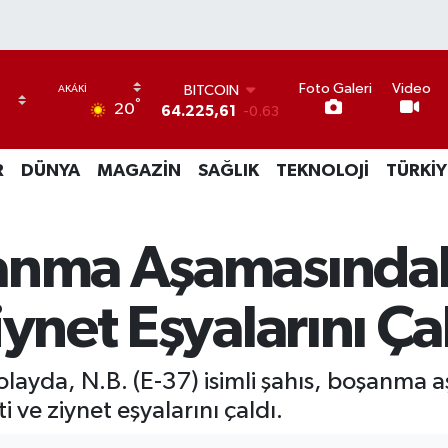
Foto Galeri
Video
BITCOIN
°
20
64.225,61
-0.63
DOLAR
47,7143
0.16
R
DÜNYA
MAGAZİN
SAĞLIK
TEKNOLOJİ
TÜRKİY
EURO
55,0317
-0.02
STERLİN
64,2463
0.07
anma Aşamasındak
GRAM ALTIN
6510.40
0.45
BİST100
iynet Eşyalarını Ça
13.799
70
olayda, N.B. (E-37) isimli şahıs, boşanma 
i ve ziynet eşyalarını çaldı.