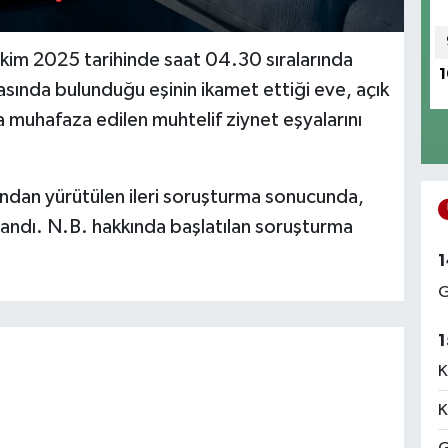
 Ekim 2025 tarihinde saat 04.30 sıralarında
1
nda bulunduğu eşinin ikamet ettiği eve, açık
 muhafaza edilen muhtelif ziynet eşyalarını
dından yürütülen ileri soruşturma sonucunda,
klandı. N.B. hakkında başlatılan soruşturma
1
G
1
K
K