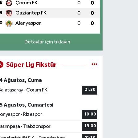
8
Çorum FK
0
0
9
Gaziantep FK
0
0
0
Alanyaspor
0
0
Detaylar için tıklayın
Süper Lig Fikstür
4 Ağustos, Cuma
alatasaray - Çorum FK
21:30
5 Ağustos, Cumartesi
onyaspor - Rizespor
19:00
asımpaşa - Trabzonspor
19:00