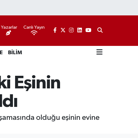
Yazarlar
Canlı Yayın
E
BİLİM
i Eşinin
ldı
aşamasında olduğu eşinin evine