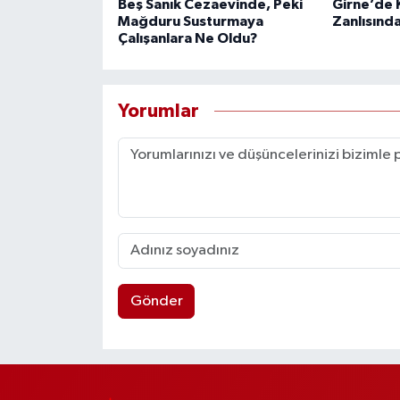
Beş Sanık Cezaevinde, Peki
Girne’de K
Mağduru Susturmaya
Zanlısında
Çalışanlara Ne Oldu?
Yorumlar
Gönder