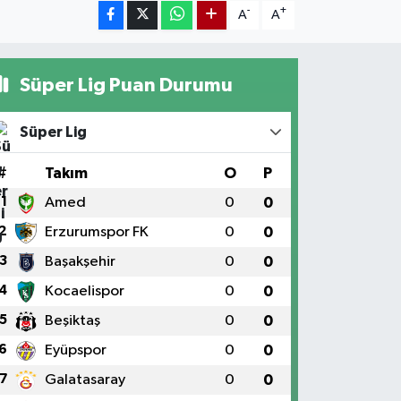
-
+
A
A
Süper Lig Puan Durumu
Süper Lig
#
Takım
O
P
1
Amed
0
0
2
Erzurumspor FK
0
0
3
Başakşehir
0
0
4
Kocaelispor
0
0
5
Beşiktaş
0
0
6
Eyüpspor
0
0
7
Galatasaray
0
0