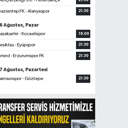
ençlerbirliği S.K. - Fenerbahçe
21:30
aziantep FK - Alanyaspor
21:30
6 Ağustos, Pazar
aşakşehir - Kocaelispor
19:00
eşiktaş - Eyüpspor
21:30
med - Erzurumspor FK
21:30
7 Ağustos, Pazartesi
amsunspor - Göztepe
21:30