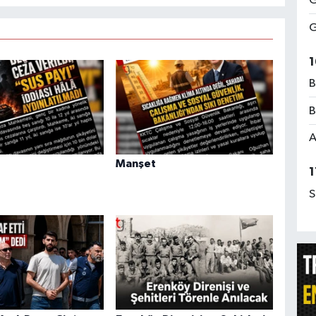
G
G
1
B
B
A
Manşet
1
S