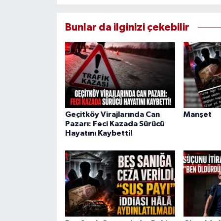
Bunlar da ilginizi çekebilir
Geçitköy Virajlarında Can
Manşet
Pazarı: Feci Kazada Sürücü
Hayatını Kaybetti!