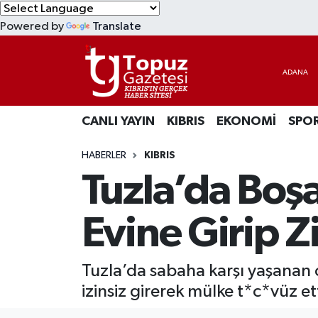
Powered by
Translate
KIBRIS
Lefkoşa Nöbetçi Eczaneler
DÜNYA
Lefkoşa Hava Durumu
CANLI YAYIN
KIBRIS
EKONOMİ
SPO
EKONOMİ
Lefkoşa Trafik Yoğunluk Haritası
HABERLER
KIBRIS
MAGAZİN
Süper Lig Puan Durumu ve Fikstür
Tuzla’da Boş
SAĞLIK
Tüm Manşetler
Evine Girip Z
SPOR
Son Dakika Haberleri
Tuzla’da sabaha karşı yaşanan 
TEKNOLOJİ
Haber Arşivi
izinsiz girerek mülke t*c*vüz ett
TÜRKİYE