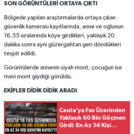
SON GÖRÜNTÜLERİ ORTAYA ÇIKTI
Bölgede yapılan araştırmalarda ortaya çıkan
güvenlik kamerası kayıtlarında, anne ve oğlunun
16.55 sıralarında köye girdikleri, yaklaşık 20
dakika sonra aynı güzergahtan geri döndükleri
tespit edildi.
Görüntülerde annenin siyah mont, çocuğun ise
mavi mont giydiği görüldü.
EKİPLER DİDİK DİDİK ARADI
Ceuta’ya Fas Üzerinden
Yaklaşık 60 Bin Göçmen
Girdi: En Az 34 Kişi
Hayatını Kaybetti