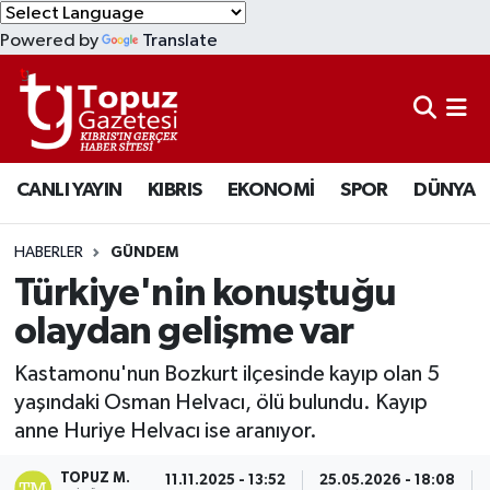
Powered by
Translate
KIBRIS
Lefkoşa Nöbetçi Eczaneler
DÜNYA
Lefkoşa Hava Durumu
CANLI YAYIN
KIBRIS
EKONOMİ
SPOR
DÜNYA
EKONOMİ
Lefkoşa Trafik Yoğunluk Haritası
MAGAZİN
Süper Lig Puan Durumu ve Fikstür
HABERLER
GÜNDEM
Türkiye'nin konuştuğu
SAĞLIK
Tüm Manşetler
olaydan gelişme var
SPOR
Son Dakika Haberleri
Kastamonu'nun Bozkurt ilçesinde kayıp olan 5
yaşındaki Osman Helvacı, ölü bulundu. Kayıp
TEKNOLOJİ
Haber Arşivi
anne Huriye Helvacı ise aranıyor.
TÜRKİYE
TOPUZ M.
11.11.2025 - 13:52
25.05.2026 - 18:08