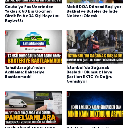
Ceuta’ya Fas Üzerinden
Mobil DOA Dönemi Başlıyor:
Yaklaşık 60 Bin Göçmen
Bakkal ve Büfeler de İade
Girdi: En Az 34 Kişi Hayatını
Noktası Olacak
Kaybetti
Tahsildaroğlu'ndan
İstanbul'da Sağanak
Açıklama: Bakteriye
Başladı! Olumsuz Hava
Rastlanmadı!
Şartları KKTC'Ye Doğru
Genişliyor