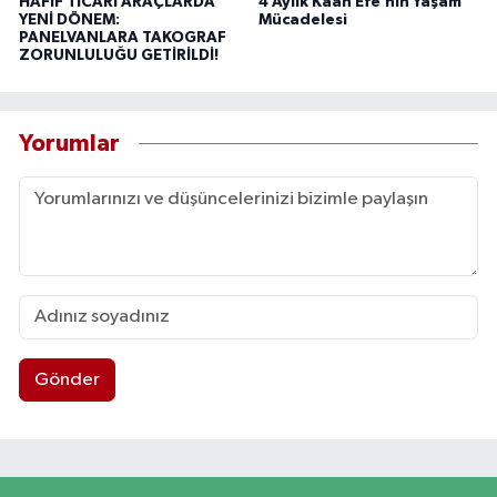
HAFİF TİCARİ ARAÇLARDA
4 Aylık Kaan Efe’nin Yaşam
YENİ DÖNEM:
Mücadelesi
PANELVANLARA TAKOGRAF
ZORUNLULUĞU GETİRİLDİ!
Yorumlar
Gönder