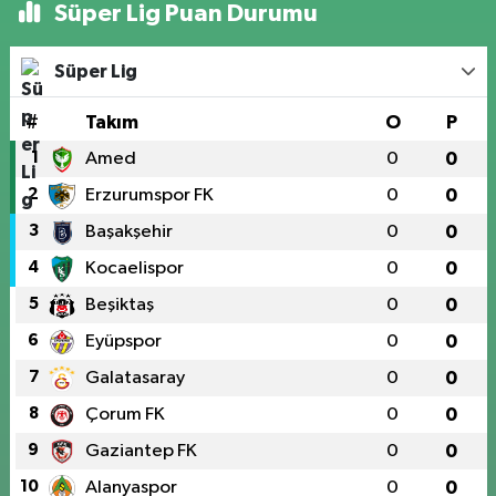
Süper Lig Puan Durumu
Süper Lig
#
Takım
O
P
1
Amed
0
0
2
Erzurumspor FK
0
0
3
Başakşehir
0
0
4
Kocaelispor
0
0
5
Beşiktaş
0
0
6
Eyüpspor
0
0
7
Galatasaray
0
0
8
Çorum FK
0
0
9
Gaziantep FK
0
0
10
Alanyaspor
0
0