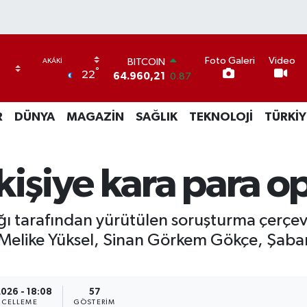
BITCOIN
Foto Galeri
Video
°
64.960,21
0.87
22
DOLAR
47,7436
0.18
EURO
R
DÜNYA
MAGAZİN
SAĞLIK
TEKNOLOJİ
TÜRKİY
55,2510
0.32
STERLİN
64,4811
0.38
kişiye kara para 
GRAM ALTIN
6648.99
2.59
BİST100
13.773
-19
ığı tarafından yürütülen soruşturma çerçe
 Melike Yüksel, Sinan Görkem Gökçe, Şaban
2026 - 18:08
57
CELLEME
GÖSTERIM