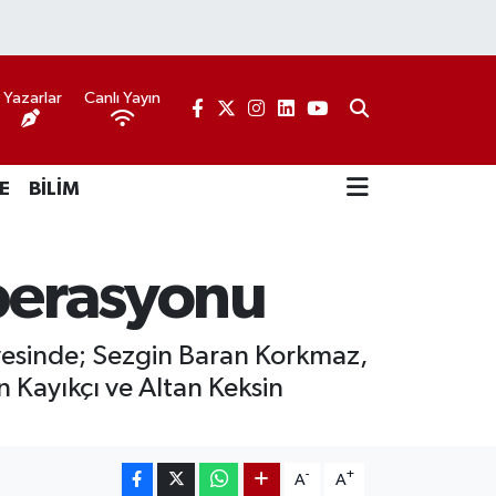
Yazarlar
Canlı Yayın
E
BİLİM
operasyonu
vesinde; Sezgin Baran Korkmaz,
 Kayıkçı ve Altan Keksin
-
+
A
A