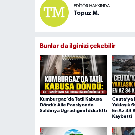
EDITÖR HAKKINDA
Topuz M.
Bunlar da ilginizi çekebilir
Kumburgaz’da Tatil Kabusa
Ceuta’ya 
Döndü: Aile Pansiyonda
Yaklaşık 
Saldırıya Uğradığını İddia Etti
En Az 34 K
Kaybetti