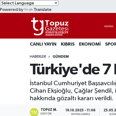
Powered by
Translate
KIBRIS
Lefkoşa Nöbetçi Eczaneler
DÜNYA
Lefkoşa Hava Durumu
CANLI YAYIN
KIBRIS
EKONOMİ
SPO
EKONOMİ
Lefkoşa Trafik Yoğunluk Haritası
HABERLER
GÜNDEM
MAGAZİN
Süper Lig Puan Durumu ve Fikstür
Türkiye'de 7 
SAĞLIK
Tüm Manşetler
İstanbul Cumhuriyet Başsavcıl
SPOR
Son Dakika Haberleri
Cihan Ekşioğlu, Çağlar Şendil,
hakkında gözaltı kararı verildi.
TEKNOLOJİ
Haber Arşivi
TOPUZ M.
16.10.2025 - 11:06
25.05.
TÜRKİYE
EDITÖR
YAYINLANMA
GÜN