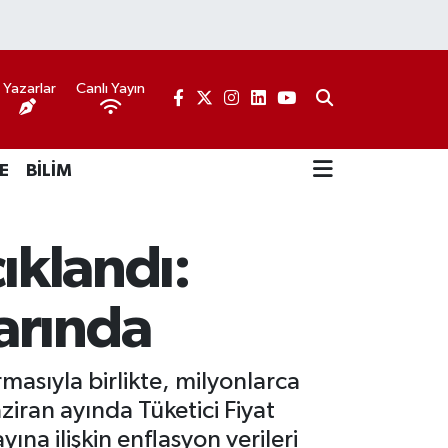
Yazarlar
Canlı Yayın
E
BİLİM
ıklandı:
arında
masıyla birlikte, milyonlarca
aziran ayında Tüketici Fiyat
ına ilişkin enflasyon verileri