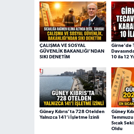
ÇALIŞMA VE SOSYAL
Girne’de 
GÜVENLİK BAKANLIĞI’NDAN
Davasında
SIKI DENETİM
10 ila 12 Y
Güney Kıbrıs’ta 728 Otelden
Güney Kıb
Yalnızca 141’i İşletme İzinli
Temmuzu S
Sıcak Sek
Oldu