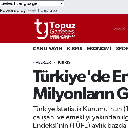
Powered by
Translate
KIBRIS
Lefkoşa Nöbetçi Eczaneler
DÜNYA
Lefkoşa Hava Durumu
CANLI YAYIN
KIBRIS
EKONOMİ
SPO
EKONOMİ
Lefkoşa Trafik Yoğunluk Haritası
HABERLER
KIBRIS
MAGAZİN
Süper Lig Puan Durumu ve Fikstür
Türkiye'de En
SAĞLIK
Tüm Manşetler
Milyonların 
SPOR
Son Dakika Haberleri
Türkiye İstatistik Kurumu'nun (T
TEKNOLOJİ
Haber Arşivi
çalışanı ve emekliyi yakından il
TÜRKİYE
Endeksi'nin (TÜFE) aylık bazda yü