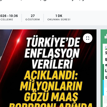
2026 - 10:36
27
1 DK
CELLEME
GÖSTERIM
OKUNMA SÜRESI