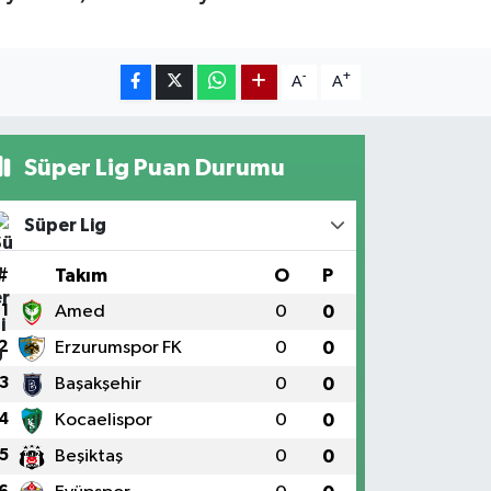
-
+
A
A
Süper Lig Puan Durumu
Süper Lig
#
Takım
O
P
1
Amed
0
0
2
Erzurumspor FK
0
0
3
Başakşehir
0
0
4
Kocaelispor
0
0
5
Beşiktaş
0
0