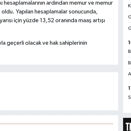
rkı hesaplamalarının ardından memur ve memur
K
li oldu. Yapılan hesaplamalar sonucunda,
G
yarısı için yüzde 13,52 oranında maaş artışı
G
la geçerli olacak ve hak sahiplerinin
1
B
B
A
1
S