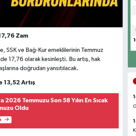
 17,76 Zam
1
öre, SSK ve Bağ-Kur emeklilerinin Temmuz
de 17,76 olarak kesinleşti. Bu artış, hak
şlarına doğrudan yansıtılacak.
 13,52 Artış
1
ta 2026 Temmuzu Son 58 Yılın En Sıcak
G
mmuzu Oldu
e
1
K