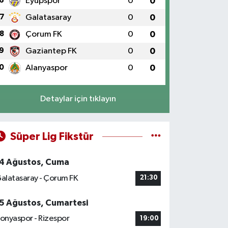
6
Eyüpspor
0
0
7
Galatasaray
0
0
8
Çorum FK
0
0
9
Gaziantep FK
0
0
0
Alanyaspor
0
0
Detaylar için tıklayın
Süper Lig Fikstür
4 Ağustos, Cuma
alatasaray - Çorum FK
21:30
5 Ağustos, Cumartesi
onyaspor - Rizespor
19:00