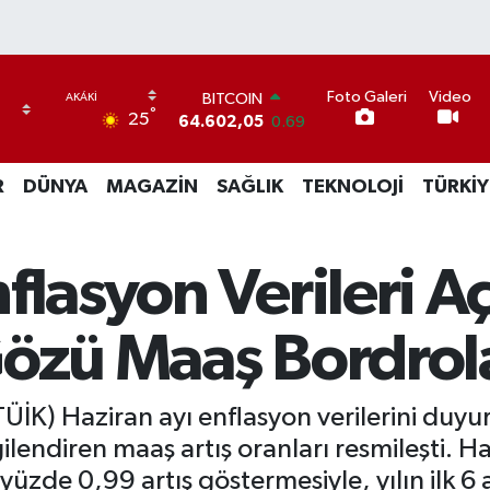
Foto Galeri
Video
BITCOIN
°
25
64.602,05
0.69
DOLAR
47,5986
0.06
R
DÜNYA
MAGAZİN
SAĞLIK
TEKNOLOJİ
TÜRKİY
EURO
55,0700
0.1
STERLİN
64,2438
0.21
flasyon Verileri Aç
GRAM ALTIN
6513.94
0.32
BİST100
Gözü Maaş Bordrol
13.768
48
ÜİK) Haziran ayı enflasyon verilerini duyur
gilendiren maaş artış oranları resmileşti. H
zde 0,99 artış göstermesiyle, yılın ilk 6 ay