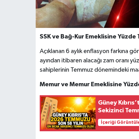
SSK ve Bağ-Kur Emeklisine Yüzde
Açıklanan 6 aylık enflasyon farkına g
ayından itibaren alacağı zam oranı yüz
sahiplerinin Temmuz dönemindeki maa
Memur ve Memur Emeklisine Yüzde
Güney Kıbrıs’
Sekizinci Te
İçeriği Görüntül