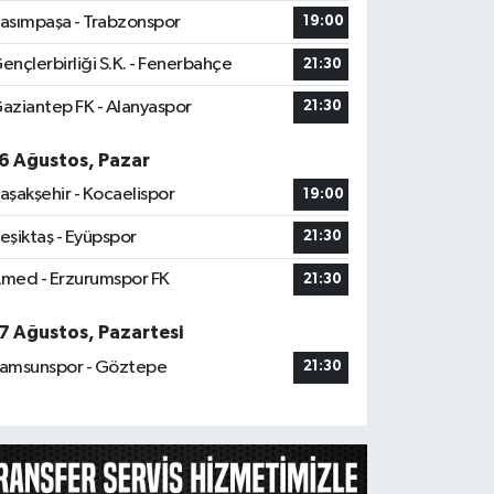
asımpaşa - Trabzonspor
19:00
ençlerbirliği S.K. - Fenerbahçe
21:30
aziantep FK - Alanyaspor
21:30
6 Ağustos, Pazar
aşakşehir - Kocaelispor
19:00
eşiktaş - Eyüpspor
21:30
med - Erzurumspor FK
21:30
7 Ağustos, Pazartesi
amsunspor - Göztepe
21:30