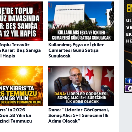
Toplu Tecavüz
Kullanılmış Eşya ve İçkiler
 Karar: Beş Sanığa
Cumartesi Günü Satışa
ıl Hapis
Sunulacak
rıs’ta 2026
Dana: “Liderler Görüşmesi,
on 58 Yılın En
Sonuç Alıcı 5+1 Sürecinin İlk
izinci Temmuzu
Adımı Olacak”