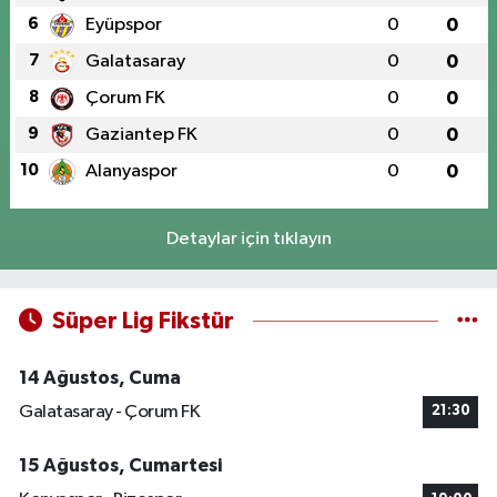
6
Eyüpspor
0
0
7
Galatasaray
0
0
8
Çorum FK
0
0
9
Gaziantep FK
0
0
10
Alanyaspor
0
0
Detaylar için tıklayın
Süper Lig Fikstür
14 Ağustos, Cuma
Galatasaray - Çorum FK
21:30
15 Ağustos, Cumartesi