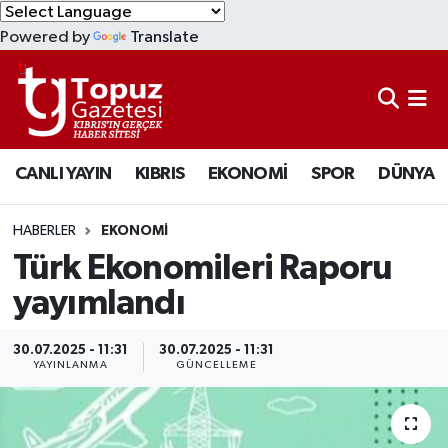
Powered by
Translate
KIBRIS
Lefkoşa Nöbetçi Eczaneler
DÜNYA
Lefkoşa Hava Durumu
CANLI YAYIN
KIBRIS
EKONOMİ
SPOR
DÜNYA
EKONOMİ
Lefkoşa Trafik Yoğunluk Haritası
MAGAZİN
Süper Lig Puan Durumu ve Fikstür
HABERLER
EKONOMİ
Türk Ekonomileri Raporu
SAĞLIK
Tüm Manşetler
yayımlandı
SPOR
Son Dakika Haberleri
30.07.2025 - 11:31
30.07.2025 - 11:31
YAYINLANMA
GÜNCELLEME
TEKNOLOJİ
Haber Arşivi
TÜRKİYE