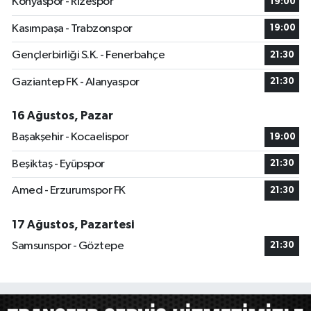
Konyaspor - Rizespor
19:00
Kasımpaşa - Trabzonspor
19:00
Gençlerbirliği S.K. - Fenerbahçe
21:30
Gaziantep FK - Alanyaspor
21:30
16 Ağustos, Pazar
Başakşehir - Kocaelispor
19:00
Beşiktaş - Eyüpspor
21:30
Amed - Erzurumspor FK
21:30
17 Ağustos, Pazartesi
Samsunspor - Göztepe
21:30