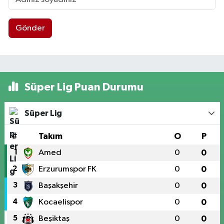
Gönder
Süper Lig Puan Durumu
Süper Lig
#
Takım
O
P
1
Amed
0
0
2
Erzurumspor FK
0
0
3
Başakşehir
0
0
4
Kocaelispor
0
0
5
Beşiktaş
0
0