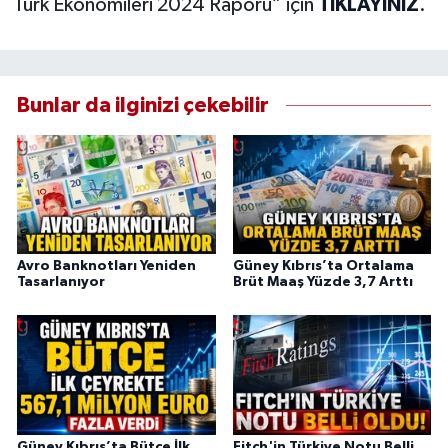
Türk Ekonomileri 2024 Raporu” için
TIKLAYINIZ
.
Bunlar da ilginizi çekebilir
Avro Banknotları Yeniden
Güney Kıbrıs’ta Ortalama
Tasarlanıyor
Brüt Maaş Yüzde 3,7 Arttı
Güney Kıbrıs’ta Bütçe İlk
Fitch'in Türkiye Notu Belli