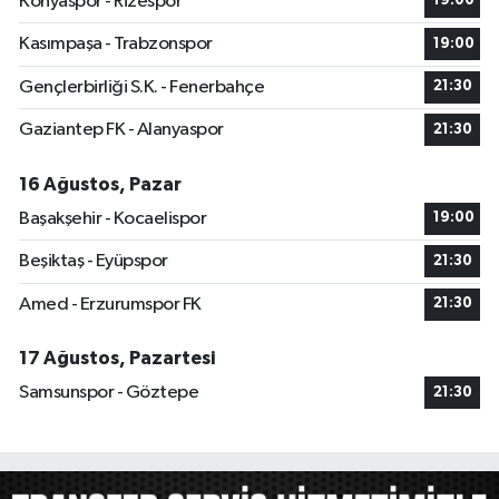
Konyaspor - Rizespor
19:00
Kasımpaşa - Trabzonspor
19:00
Gençlerbirliği S.K. - Fenerbahçe
21:30
Gaziantep FK - Alanyaspor
21:30
16 Ağustos, Pazar
Başakşehir - Kocaelispor
19:00
Beşiktaş - Eyüpspor
21:30
Amed - Erzurumspor FK
21:30
17 Ağustos, Pazartesi
Samsunspor - Göztepe
21:30