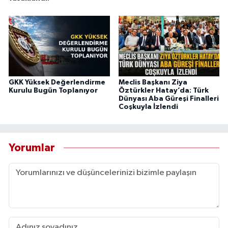
GKK Yüksek Değerlendirme
Meclis Başkanı Ziya
Kurulu Bugün Toplanıyor
Öztürkler Hatay’da: Türk
Dünyası Aba Güreşi Finalleri
Coşkuyla İzlendi
Yorumlar