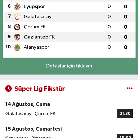
6
Eyüpspor
0
0
7
Galatasaray
0
0
8
Çorum FK
0
0
9
Gaziantep FK
0
0
10
Alanyaspor
0
0
Detaylar için tıklayın
Süper Lig Fikstür
14 Ağustos, Cuma
Galatasaray - Çorum FK
21:30
15 Ağustos, Cumartesi