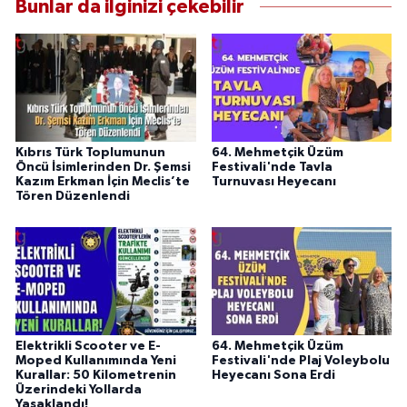
Bunlar da ilginizi çekebilir
Kıbrıs Türk Toplumunun
64. Mehmetçik Üzüm
Öncü İsimlerinden Dr. Şemsi
Festivali'nde Tavla
Kazım Erkman İçin Meclis’te
Turnuvası Heyecanı
Tören Düzenlendi
Elektrikli Scooter ve E-
64. Mehmetçik Üzüm
Moped Kullanımında Yeni
Festivali'nde Plaj Voleybolu
Kurallar: 50 Kilometrenin
Heyecanı Sona Erdi
Üzerindeki Yollarda
Yasaklandı!