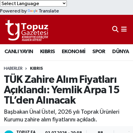
Powered by
Translate
KIBRIS
Lefkoşa Nöbetçi Eczaneler
DÜNYA
Lefkoşa Hava Durumu
CANLI YAYIN
KIBRIS
EKONOMİ
SPOR
DÜNYA
EKONOMİ
Lefkoşa Trafik Yoğunluk Haritası
MAGAZİN
Süper Lig Puan Durumu ve Fikstür
HABERLER
KIBRIS
TÜK Zahire Alım Fiyatları
SAĞLIK
Tüm Manşetler
Açıklandı: Yemlik Arpa 15
TL’den Alınacak
SPOR
Son Dakika Haberleri
Başbakan Ünal Üstel, 2026 yılı Toprak Ürünleri
TEKNOLOJİ
Haber Arşivi
Kurumu zahire alım fiyatlarını açıkladı.
TÜRKİYE
TOPUZ EA