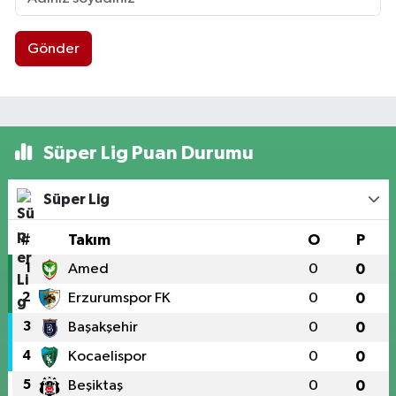
Gönder
Süper Lig Puan Durumu
Süper Lig
#
Takım
O
P
1
Amed
0
0
2
Erzurumspor FK
0
0
3
Başakşehir
0
0
4
Kocaelispor
0
0
5
Beşiktaş
0
0