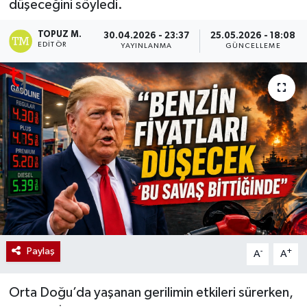
düşeceğini söyledi.
TOPUZ M.
30.04.2026 - 23:37
25.05.2026 - 18:08
EDITÖR
YAYINLANMA
GÜNCELLEME
Paylaş
-
+
A
A
Orta Doğu’da yaşanan gerilimin etkileri sürerken,