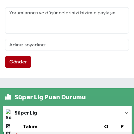
Gönder
Süper Lig Puan Durumu
Süper Lig
#
Takım
O
P