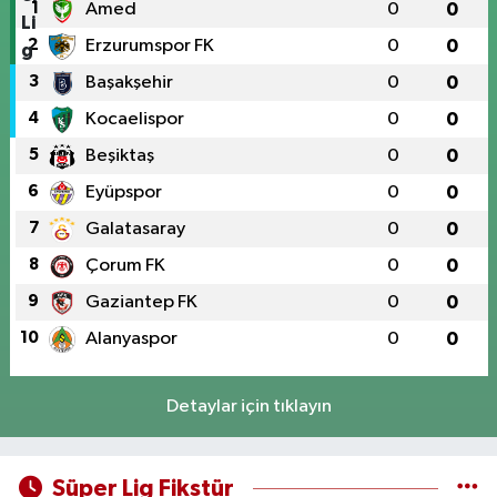
1
Amed
0
0
2
Erzurumspor FK
0
0
3
Başakşehir
0
0
4
Kocaelispor
0
0
5
Beşiktaş
0
0
6
Eyüpspor
0
0
7
Galatasaray
0
0
8
Çorum FK
0
0
9
Gaziantep FK
0
0
10
Alanyaspor
0
0
Detaylar için tıklayın
Süper Lig Fikstür