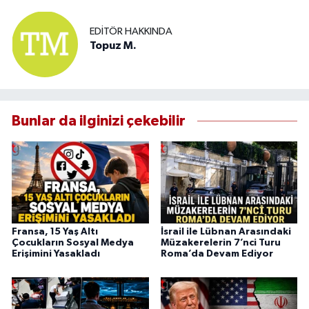
EDITÖR HAKKINDA
Topuz M.
Bunlar da ilginizi çekebilir
Fransa, 15 Yaş Altı
İsrail ile Lübnan Arasındaki
Çocukların Sosyal Medya
Müzakerelerin 7’nci Turu
Erişimini Yasakladı
Roma’da Devam Ediyor