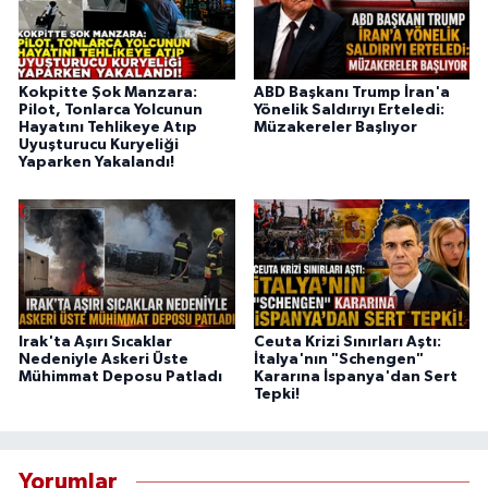
Kokpitte Şok Manzara:
ABD Başkanı Trump İran'a
Pilot, Tonlarca Yolcunun
Yönelik Saldırıyı Erteledi:
Hayatını Tehlikeye Atıp
Müzakereler Başlıyor
Uyuşturucu Kuryeliği
Yaparken Yakalandı!
Irak'ta Aşırı Sıcaklar
Ceuta Krizi Sınırları Aştı:
Nedeniyle Askeri Üste
İtalya'nın "Schengen"
Mühimmat Deposu Patladı
Kararına İspanya'dan Sert
Tepki!
Yorumlar