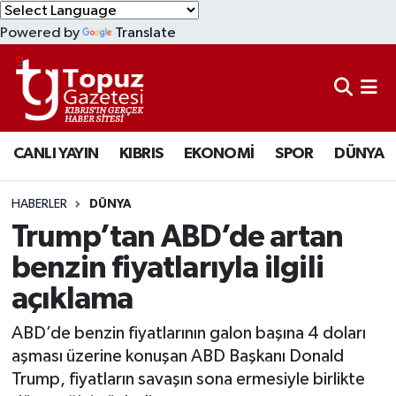
Powered by
Translate
KIBRIS
Lefkoşa Nöbetçi Eczaneler
DÜNYA
Lefkoşa Hava Durumu
CANLI YAYIN
KIBRIS
EKONOMİ
SPOR
DÜNYA
EKONOMİ
Lefkoşa Trafik Yoğunluk Haritası
MAGAZİN
Süper Lig Puan Durumu ve Fikstür
HABERLER
DÜNYA
Trump’tan ABD’de artan
SAĞLIK
Tüm Manşetler
benzin fiyatlarıyla ilgili
açıklama
SPOR
Son Dakika Haberleri
ABD’de benzin fiyatlarının galon başına 4 doları
TEKNOLOJİ
Haber Arşivi
aşması üzerine konuşan ABD Başkanı Donald
Trump, fiyatların savaşın sona ermesiyle birlikte
TÜRKİYE