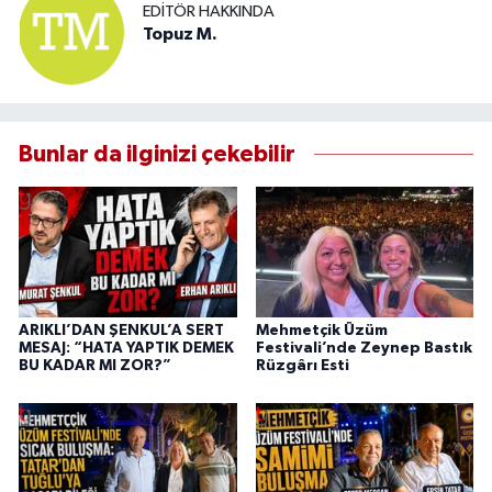
EDITÖR HAKKINDA
Topuz M.
Bunlar da ilginizi çekebilir
ARIKLI’DAN ŞENKUL’A SERT
Mehmetçik Üzüm
MESAJ: “HATA YAPTIK DEMEK
Festivali’nde Zeynep Bastık
BU KADAR MI ZOR?”
Rüzgârı Esti