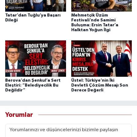
Tatar’dan Tuğlu’ya Başarı
Mehmetçik Üzüm
Dileği
Festivali’nde Samimi
Buluşma: Ersin Tatar’a
Halktan Yoğun İlgi
Berova’dan Şenkul’a Sert
Üstel: Türkiye’nin İki
Eleştiri: “Belediyecilik Bu
Devletli Çözüm Mesajı Son
Değildir”
Derece Değerli
Yorumlar