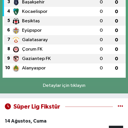
3
Başakşehir
0
0
4
Kocaelispor
0
0
5
Beşiktaş
0
0
6
Eyüpspor
0
0
7
Galatasaray
0
0
8
Çorum FK
0
0
9
Gaziantep FK
0
0
10
Alanyaspor
0
0
Detaylar için tıklayın
Süper Lig Fikstür
14 Ağustos, Cuma