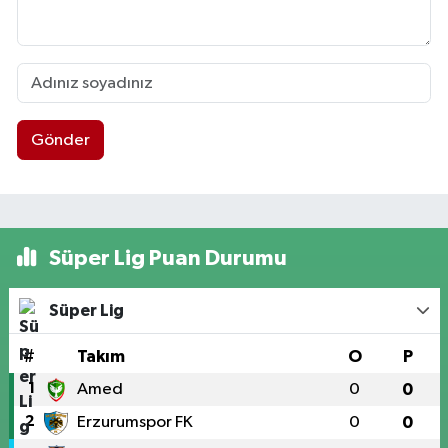
Gönder
Süper Lig Puan Durumu
Süper Lig
#
Takım
O
P
1
Amed
0
0
2
Erzurumspor FK
0
0