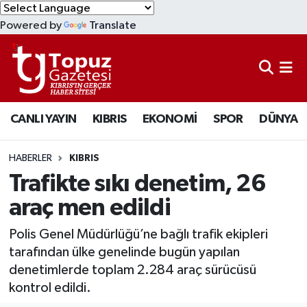
Powered by
Translate
KIBRIS
Lefkoşa Nöbetçi Eczaneler
DÜNYA
Lefkoşa Hava Durumu
CANLI YAYIN
KIBRIS
EKONOMİ
SPOR
DÜNYA
EKONOMİ
Lefkoşa Trafik Yoğunluk Haritası
MAGAZİN
Süper Lig Puan Durumu ve Fikstür
HABERLER
KIBRIS
Trafikte sıkı denetim, 26
SAĞLIK
Tüm Manşetler
araç men edildi
SPOR
Son Dakika Haberleri
Polis Genel Müdürlüğü’ne bağlı trafik ekipleri
tarafından ülke genelinde bugün yapılan
TEKNOLOJİ
Haber Arşivi
denetimlerde toplam 2.284 araç sürücüsü
kontrol edildi.
TÜRKİYE