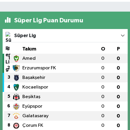
Süper Lig Puan Durumu
Süper Lig
#
Takım
O
P
1
Amed
0
0
2
Erzurumspor FK
0
0
3
Başakşehir
0
0
4
Kocaelispor
0
0
5
Beşiktaş
0
0
6
Eyüpspor
0
0
7
Galatasaray
0
0
8
Çorum FK
0
0