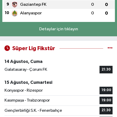
9
Gaziantep FK
0
0
10
Alanyaspor
0
0
Detaylar için tıklayın
Süper Lig Fikstür
14 Ağustos, Cuma
Galatasaray - Çorum FK
21:30
15 Ağustos, Cumartesi
Konyaspor - Rizespor
19:00
Kasımpaşa - Trabzonspor
19:00
Gençlerbirliği S.K. - Fenerbahçe
21:30