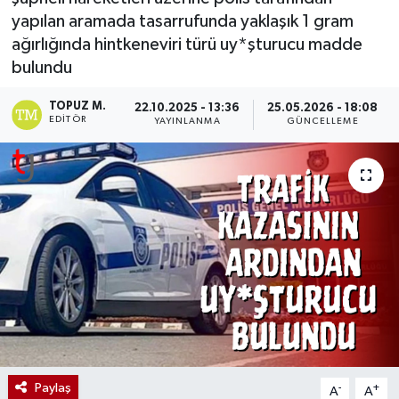
yapılan aramada tasarrufunda yaklaşık 1 gram
ağırlığında hintkeneviri türü uy*şturucu madde
bulundu
TOPUZ M.
22.10.2025 - 13:36
25.05.2026 - 18:08
EDITÖR
YAYINLANMA
GÜNCELLEME
Paylaş
-
+
A
A