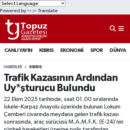
Powered by
Translate
KIBRIS
Lefkoşa Nöbetçi Eczaneler
DÜNYA
Lefkoşa Hava Durumu
CANLI YAYIN
KIBRIS
EKONOMİ
SPOR
DÜNYA
EKONOMİ
Lefkoşa Trafik Yoğunluk Haritası
MAGAZİN
Süper Lig Puan Durumu ve Fikstür
HABERLER
KIBRIS
Trafik Kazasının Ardından
SAĞLIK
Tüm Manşetler
Uy*şturucu Bulundu
SPOR
Son Dakika Haberleri
22 Ekim 2025 tarihinde, saat 01.00 sıralarında
İskele–Karpaz Anayolu üzerinde bulunan Lokum
TEKNOLOJİ
Haber Arşivi
Çemberi civarında meydana gelen trafik kazası
sonrasında, araç sürücüsü M.A.M.F.K. (E-24)’nin
TÜRKİYE
şüpheli hareketleri üzerine polis tarafından