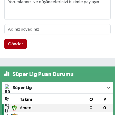
Gönder
Süper Lig Puan Durumu
Süper Lig
#
Takım
O
P
1
Amed
0
0