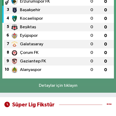
2
Erzurumspor FK
0
0
3
Başakşehir
0
0
4
Kocaelispor
0
0
5
Beşiktaş
0
0
6
Eyüpspor
0
0
7
Galatasaray
0
0
8
Çorum FK
0
0
9
Gaziantep FK
0
0
10
Alanyaspor
0
0
Detaylar için tıklayın
Süper Lig Fikstür