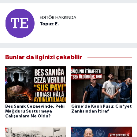
EDITÖR HAKKINDA
Topuz E.
Bunlar da ilginizi çekebilir
Beş Sanık Cezaevinde, Peki
Girne’de Kanlı Pusu: Cin*yet
Mağduru Susturmaya
Zanlısından İtiraf
Çalışanlara Ne Oldu?