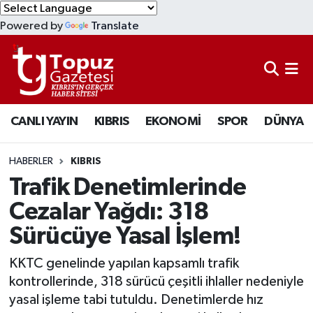
Powered by
Translate
KIBRIS
Lefkoşa Nöbetçi Eczaneler
DÜNYA
Lefkoşa Hava Durumu
CANLI YAYIN
KIBRIS
EKONOMİ
SPOR
DÜNYA
EKONOMİ
Lefkoşa Trafik Yoğunluk Haritası
MAGAZİN
Süper Lig Puan Durumu ve Fikstür
HABERLER
KIBRIS
Trafik Denetimlerinde
SAĞLIK
Tüm Manşetler
Cezalar Yağdı: 318
Sürücüye Yasal İşlem!
SPOR
Son Dakika Haberleri
KKTC genelinde yapılan kapsamlı trafik
TEKNOLOJİ
Haber Arşivi
kontrollerinde, 318 sürücü çeşitli ihlaller nedeniyle
yasal işleme tabi tutuldu. Denetimlerde hız
TÜRKİYE