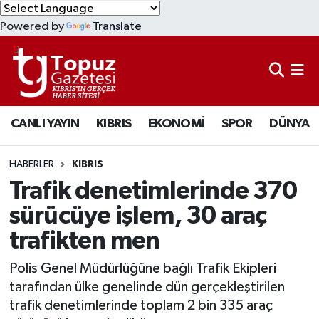
Powered by
Translate
KIBRIS
Lefkoşa Nöbetçi Eczaneler
DÜNYA
Lefkoşa Hava Durumu
CANLI YAYIN
KIBRIS
EKONOMİ
SPOR
DÜNYA
EKONOMİ
Lefkoşa Trafik Yoğunluk Haritası
MAGAZİN
Süper Lig Puan Durumu ve Fikstür
HABERLER
KIBRIS
Trafik denetimlerinde 370
SAĞLIK
Tüm Manşetler
sürücüye işlem, 30 araç
trafikten men
SPOR
Son Dakika Haberleri
Polis Genel Müdürlüğüne bağlı Trafik Ekipleri
TEKNOLOJİ
Haber Arşivi
tarafından ülke genelinde dün gerçekleştirilen
trafik denetimlerinde toplam 2 bin 335 araç
TÜRKİYE