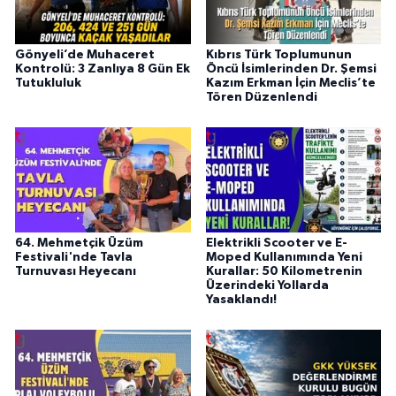
Gönyeli’de Muhaceret
Kıbrıs Türk Toplumunun
Kontrolü: 3 Zanlıya 8 Gün Ek
Öncü İsimlerinden Dr. Şemsi
Tutukluluk
Kazım Erkman İçin Meclis’te
Tören Düzenlendi
64. Mehmetçik Üzüm
Elektrikli Scooter ve E-
Festivali'nde Tavla
Moped Kullanımında Yeni
Turnuvası Heyecanı
Kurallar: 50 Kilometrenin
Üzerindeki Yollarda
Yasaklandı!