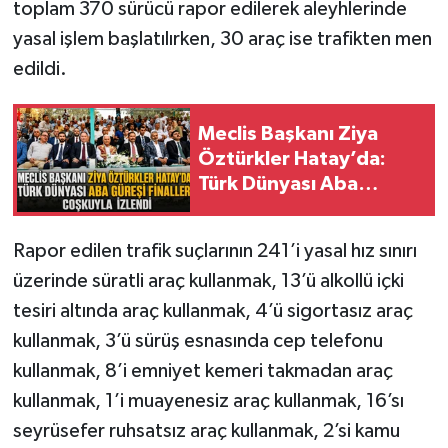
toplam 370 sürücü rapor edilerek aleyhlerinde
yasal işlem başlatılırken, 30 araç ise trafikten men
edildi.
Meclis Başkanı Ziya
Öztürkler Hatay’da:
Türk Dünyası Aba
Güreşi Finalleri
Coşkuyla İzlendi
Rapor edilen trafik suçlarının 241’i yasal hız sınırı
üzerinde süratli araç kullanmak, 13’ü alkollü içki
tesiri altında araç kullanmak, 4’ü sigortasız araç
kullanmak, 3’ü sürüş esnasında cep telefonu
kullanmak, 8’i emniyet kemeri takmadan araç
kullanmak, 1’i muayenesiz araç kullanmak, 16’sı
seyrüsefer ruhsatsız araç kullanmak, 2’si kamu