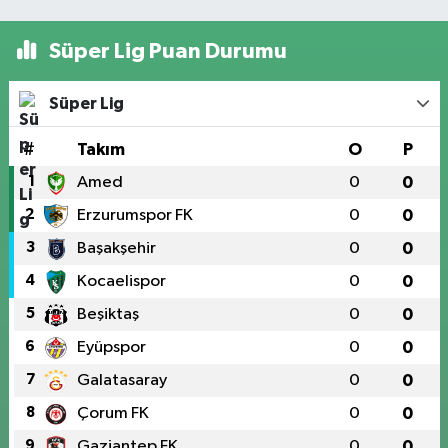
Süper Lig Puan Durumu
Süper Lig
#
Takım
O
P
1
Amed
0
0
2
Erzurumspor FK
0
0
3
Başakşehir
0
0
4
Kocaelispor
0
0
5
Beşiktaş
0
0
6
Eyüpspor
0
0
7
Galatasaray
0
0
8
Çorum FK
0
0
9
Gaziantep FK
0
0