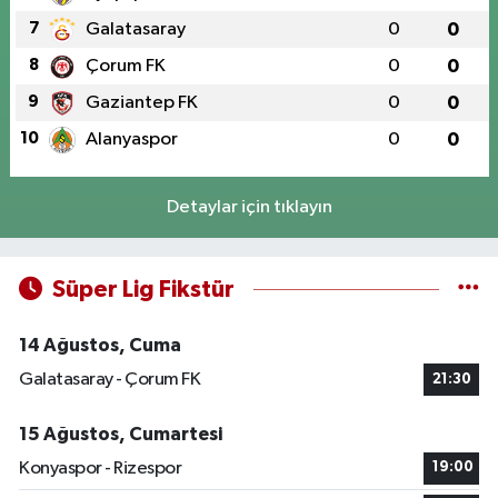
7
Galatasaray
0
0
8
Çorum FK
0
0
9
Gaziantep FK
0
0
10
Alanyaspor
0
0
Detaylar için tıklayın
Süper Lig Fikstür
14 Ağustos, Cuma
Galatasaray - Çorum FK
21:30
15 Ağustos, Cumartesi
Konyaspor - Rizespor
19:00