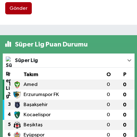
Gönder
Süper Lig Puan Durumu
Süper Lig
#
Takım
O
P
1
Amed
0
0
2
Erzurumspor FK
0
0
3
Başakşehir
0
0
4
Kocaelispor
0
0
5
Beşiktaş
0
0
6
Eyüpspor
0
0