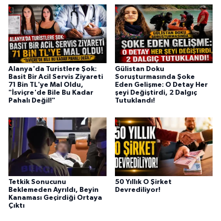
Alanya'da Turistlere Şok:
Gülistan Doku
Basit Bir Acil Servis Ziyareti
Soruşturmasında Şoke
71 Bin TL'ye Mal Oldu,
Eden Gelişme: O Detay Her
"İsviçre'de Bile Bu Kadar
şeyi Değiştirdi, 2 Dalgıç
Pahalı Değil!"
Tutuklandı!
Tetkik Sonucunu
50 Yıllık O Şirket
Beklemeden Ayrıldı, Beyin
Devrediliyor!
Kanaması Geçirdiği Ortaya
Çıktı