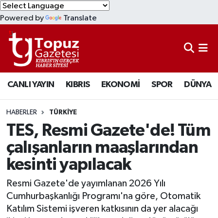
Powered by
Translate
KIBRIS
Lefkoşa Nöbetçi Eczaneler
DÜNYA
Lefkoşa Hava Durumu
CANLI YAYIN
KIBRIS
EKONOMİ
SPOR
DÜNYA
EKONOMİ
Lefkoşa Trafik Yoğunluk Haritası
MAGAZİN
Süper Lig Puan Durumu ve Fikstür
HABERLER
TÜRKİYE
TES, Resmi Gazete'de! Tüm
SAĞLIK
Tüm Manşetler
çalışanların maaşlarından
kesinti yapılacak
SPOR
Son Dakika Haberleri
Resmi Gazete'de yayımlanan 2026 Yılı
TEKNOLOJİ
Haber Arşivi
Cumhurbaşkanlığı Programı'na göre, Otomatik
Katılım Sistemi işveren katkısının da yer alacağı
TÜRKİYE