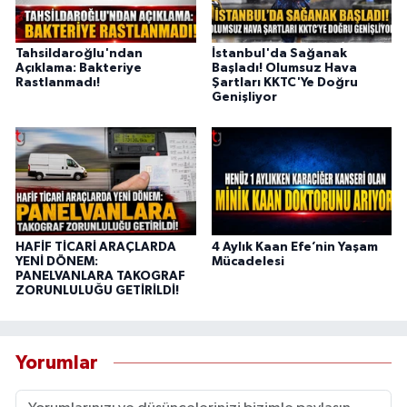
Tahsildaroğlu'ndan
İstanbul'da Sağanak
Açıklama: Bakteriye
Başladı! Olumsuz Hava
Rastlanmadı!
Şartları KKTC'Ye Doğru
Genişliyor
HAFİF TİCARİ ARAÇLARDA
4 Aylık Kaan Efe’nin Yaşam
YENİ DÖNEM:
Mücadelesi
PANELVANLARA TAKOGRAF
ZORUNLULUĞU GETİRİLDİ!
Yorumlar