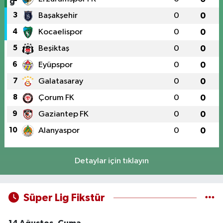
3
Başakşehir
0
0
4
Kocaelispor
0
0
5
Beşiktaş
0
0
6
Eyüpspor
0
0
7
Galatasaray
0
0
8
Çorum FK
0
0
9
Gaziantep FK
0
0
10
Alanyaspor
0
0
Detaylar için tıklayın
Süper Lig Fikstür