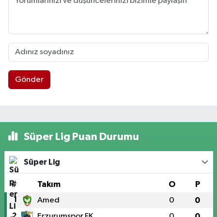
Gönder
Süper Lig Puan Durumu
Süper Lig
#
Takım
O
P
1
Amed
0
0
2
Erzurumspor FK
0
0