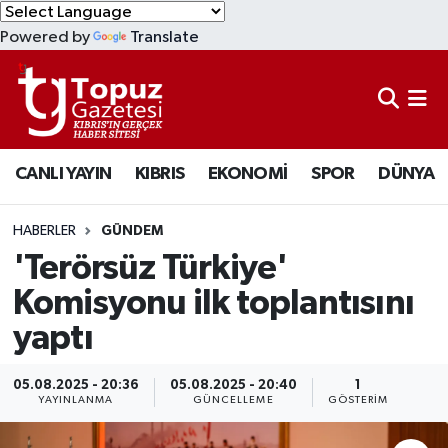
Powered by
Translate
KIBRIS
Lefkoşa Nöbetçi Eczaneler
DÜNYA
Lefkoşa Hava Durumu
CANLI YAYIN
KIBRIS
EKONOMİ
SPOR
DÜNYA
EKONOMİ
Lefkoşa Trafik Yoğunluk Haritası
MAGAZİN
Süper Lig Puan Durumu ve Fikstür
HABERLER
GÜNDEM
'Terörsüz Türkiye'
SAĞLIK
Tüm Manşetler
Komisyonu ilk toplantısını
yaptı
SPOR
Son Dakika Haberleri
TEKNOLOJİ
Haber Arşivi
05.08.2025 - 20:36
05.08.2025 - 20:40
1
YAYINLANMA
GÜNCELLEME
GÖSTERIM
TÜRKİYE