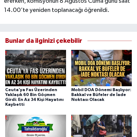
ererken, komisyonun 8 Ağustos Cuma günü saat
14.00’te yeniden toplanacağı öğrenildi.
Bunlar da ilginizi çekebilir
Ceuta’ya Fas Üzerinden
Mobil DOA Dönemi Başlıyor:
Yaklaşık 60 Bin Göçmen
Bakkal ve Büfeler de İade
Girdi: En Az 34 Kişi Hayatını
Noktası Olacak
Kaybetti