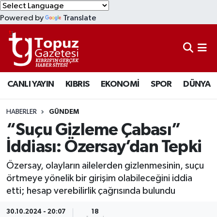
Powered by
Translate
KIBRIS
Lefkoşa Nöbetçi Eczaneler
DÜNYA
Lefkoşa Hava Durumu
CANLI YAYIN
KIBRIS
EKONOMİ
SPOR
DÜNYA
EKONOMİ
Lefkoşa Trafik Yoğunluk Haritası
MAGAZİN
Süper Lig Puan Durumu ve Fikstür
HABERLER
GÜNDEM
“Suçu Gizleme Çabası”
SAĞLIK
Tüm Manşetler
İddiası: Özersay’dan Tepki
SPOR
Son Dakika Haberleri
Özersay, olayların ailelerden gizlenmesinin, suçu
örtmeye yönelik bir girişim olabileceğini iddia
TEKNOLOJİ
Haber Arşivi
etti; hesap verebilirlik çağrısında bulundu
TÜRKİYE
30.10.2024 - 20:07
18