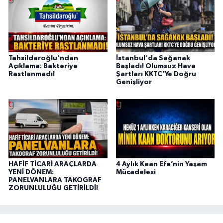
Tahsildaroğlu'ndan
İstanbul'da Sağanak
Açıklama: Bakteriye
Başladı! Olumsuz Hava
Rastlanmadı!
Şartları KKTC'Ye Doğru
Genişliyor
HAFİF TİCARİ ARAÇLARDA
4 Aylık Kaan Efe’nin Yaşam
YENİ DÖNEM:
Mücadelesi
PANELVANLARA TAKOGRAF
ZORUNLULUĞU GETİRİLDİ!