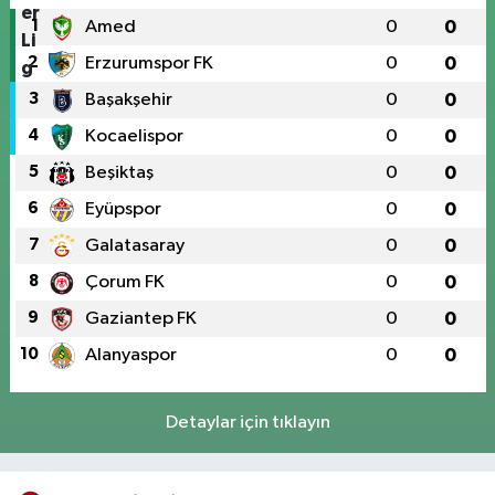
1
Amed
0
0
2
Erzurumspor FK
0
0
3
Başakşehir
0
0
4
Kocaelispor
0
0
5
Beşiktaş
0
0
6
Eyüpspor
0
0
7
Galatasaray
0
0
8
Çorum FK
0
0
9
Gaziantep FK
0
0
10
Alanyaspor
0
0
Detaylar için tıklayın