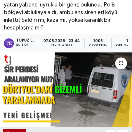
yatan yabancı uyruklu bir genç bulundu. Polis
bölgeyi ablukaya aldı, ambulans sirenleri köyü
inletti! Saldırı mı, kaza mı, yoksa karanlık bir
hesaplaşma mı?
TOPUZ E.
07.05.2026 - 23:44
1003
1 
EDITÖR
YAYINLANMA
GÖSTERIM
OKUNMA 