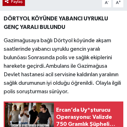
Paylaş
-
+
A
A
DÖRTYOL KÖYÜNDE YABANCI UYRUKLU
GENÇ YARALI BULUNDU
Gazimağusaya bağlı Dörtyol köyünde akşam
saatlerinde yabancı uyruklu gencin yaralı
bulunöası Sonrasında polis ve sağlık ekiplerini
harekete geçirdi.Ambulans ile Gazimağusa
Devlet hastanesi acil servisine kaldırılan yaralının
sağlık durumunun iyi olduğu öğrenildi. Olayla ilgili
polis soruşturması sürüyor.
Ercan’da Uy*şturucu
Operasyonu: Valizde
750 Gramlık Şüpheli