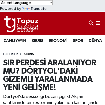
Powered by
Translate
KIBRIS
Lefkoşa Nöbetçi Eczaneler
DÜNYA
Lefkoşa Hava Durumu
CANLI YAYIN
KIBRIS
EKONOMİ
SPOR
DÜNYA
EKONOMİ
Lefkoşa Trafik Yoğunluk Haritası
MAGAZİN
Süper Lig Puan Durumu ve Fikstür
HABERLER
KIBRIS
SIR PERDESİ ARALANIYOR
SAĞLIK
Tüm Manşetler
MU? DÖRTYOL'DAKİ
GİZEMLİ YARALANMADA
SPOR
Son Dakika Haberleri
YENİ GELİŞME!
TEKNOLOJİ
Haber Arşivi
Dörtyol'da sessizliği bozan çığlık! Akşam
TÜRKİYE
saatlerinde bir restoranın yakınında kanlar içinde