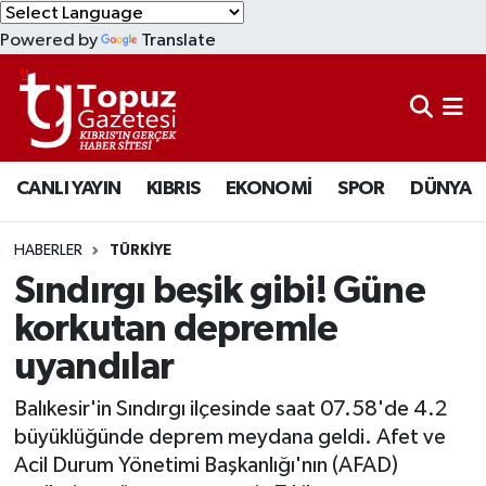
Powered by
Translate
KIBRIS
Lefkoşa Nöbetçi Eczaneler
DÜNYA
Lefkoşa Hava Durumu
CANLI YAYIN
KIBRIS
EKONOMİ
SPOR
DÜNYA
EKONOMİ
Lefkoşa Trafik Yoğunluk Haritası
MAGAZİN
Süper Lig Puan Durumu ve Fikstür
HABERLER
TÜRKİYE
Sındırgı beşik gibi! Güne
SAĞLIK
Tüm Manşetler
korkutan depremle
uyandılar
SPOR
Son Dakika Haberleri
Balıkesir'in Sındırgı ilçesinde saat 07.58'de 4.2
TEKNOLOJİ
Haber Arşivi
büyüklüğünde deprem meydana geldi. Afet ve
Acil Durum Yönetimi Başkanlığı'nın (AFAD)
TÜRKİYE