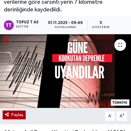
verilerine göre sarsıntı yerin 7 kilometre
derinliğinde kaydedildi.
TOPUZ T AS
01.11.2025 - 09:49
5
EDITÖR
YAYINLANMA
GÖSTERIM
Paylaş
-
+
A
A