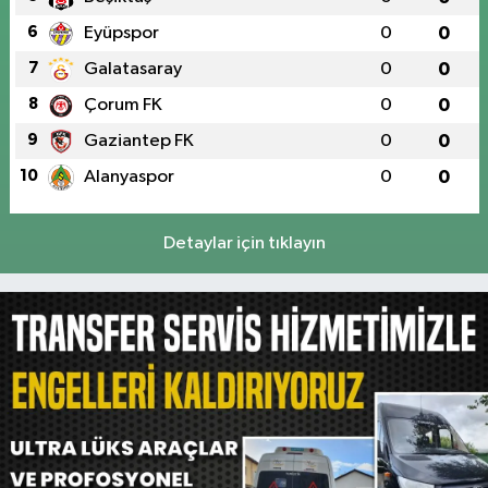
6
Eyüpspor
0
0
7
Galatasaray
0
0
8
Çorum FK
0
0
9
Gaziantep FK
0
0
10
Alanyaspor
0
0
Detaylar için tıklayın