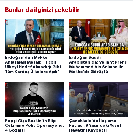
Bunlar da ilginizi çekebilir
Erdoğan’dan Mekke
Erdoğan Suudi
Anlaşması Mesajı: "Hiçbir
Arabistan’da: Veliaht Prens
Ülkeyi Hedef Almadığı Gibi
Muhammed bin Selman ile
Tüm Kardeş Ülkelere Açık"
Mekke’de Görüştü
Rapçi Yüşa Keskin’in Klip
Çanakkale’de İlaçlama
Çekimine Polis Operasyonu:
Faciası: 9 Yaşındaki Yusuf
4 Gözaltı
Hayatını Kaybetti