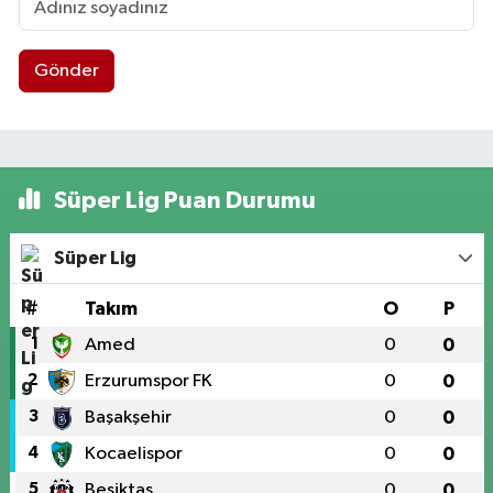
Gönder
Süper Lig Puan Durumu
Süper Lig
#
Takım
O
P
1
Amed
0
0
2
Erzurumspor FK
0
0
3
Başakşehir
0
0
4
Kocaelispor
0
0
5
Beşiktaş
0
0