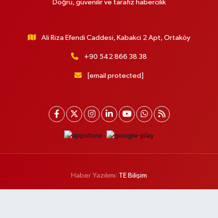
Doğru, güvenilir ve tarafız habercilik
Ali Riza Efendi Caddesi, Kabakci 2 Apt, Ortaköy
+90 542 866 38 38
[email protected]
Haber Yazılımı:
TE Bilişim