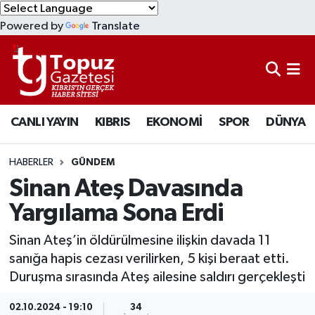
Powered by
Translate
KIBRIS
Lefkoşa Nöbetçi Eczaneler
DÜNYA
Lefkoşa Hava Durumu
CANLI YAYIN
KIBRIS
EKONOMİ
SPOR
DÜNYA
EKONOMİ
Lefkoşa Trafik Yoğunluk Haritası
MAGAZİN
Süper Lig Puan Durumu ve Fikstür
HABERLER
GÜNDEM
Sinan Ateş Davasında
SAĞLIK
Tüm Manşetler
Yargılama Sona Erdi
SPOR
Son Dakika Haberleri
Sinan Ateş’in öldürülmesine ilişkin davada 11
sanığa hapis cezası verilirken, 5 kişi beraat etti.
TEKNOLOJİ
Haber Arşivi
Duruşma sırasında Ateş ailesine saldırı gerçekleşti
TÜRKİYE
02.10.2024 - 19:10
34