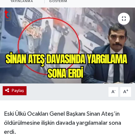
YAYINLANMA
GÖSTERIM
Paylaş
-
+
A
A
Eski Ülkü Ocakları Genel Başkanı Sinan Ateş’in
öldürülmesine ilişkin davada yargılamalar sona
erdi.