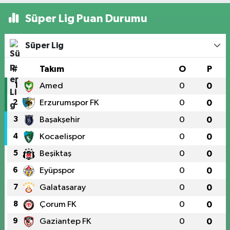
Süper Lig Puan Durumu
Süper Lig
#
Takım
O
P
1
Amed
0
0
2
Erzurumspor FK
0
0
3
Başakşehir
0
0
4
Kocaelispor
0
0
5
Beşiktaş
0
0
6
Eyüpspor
0
0
7
Galatasaray
0
0
8
Çorum FK
0
0
9
Gaziantep FK
0
0