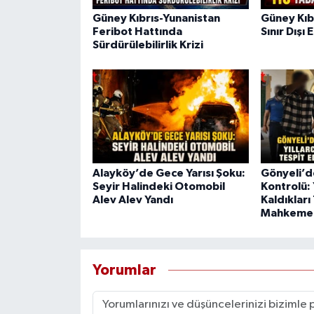
Güney Kıbrıs-Yunanistan
Güney Kıb
Feribot Hattında
Sınır Dışı 
Sürdürülebilirlik Krizi
Alayköy’de Gece Yarısı Şoku:
Gönyeli’
Seyir Halindeki Otomobil
Kontrolü: 
Alev Alev Yandı
Kaldıkları 
Mahkeme
Yorumlar