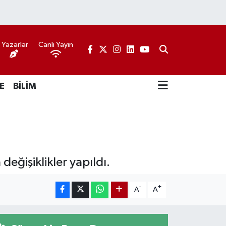
Yazarlar
Canlı Yayın
E
BİLİM
eğişiklikler yapıldı.
-
+
A
A