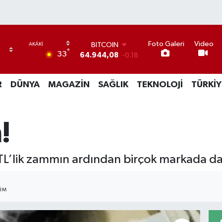
BITCOIN
Foto Galeri
Video
64.944,08
-0.18
°
33
DOLAR
47,7436
0.18
EURO
R
DÜNYA
MAGAZİN
SAĞLIK
TEKNOLOJİ
TÜRKİY
55,2510
0.32
STERLİN
64,4811
0.38
!
GRAM ALTIN
6660.55
0.03
BİST100
13.779
-14
TL’lik zammın ardından birçok markada da d
IM