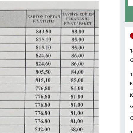
1
G
1
K
K
G
G
1