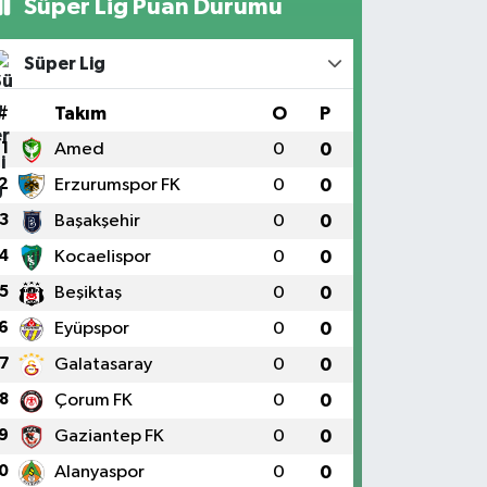
Süper Lig Puan Durumu
Süper Lig
#
Takım
O
P
1
Amed
0
0
2
Erzurumspor FK
0
0
3
Başakşehir
0
0
4
Kocaelispor
0
0
5
Beşiktaş
0
0
6
Eyüpspor
0
0
7
Galatasaray
0
0
8
Çorum FK
0
0
9
Gaziantep FK
0
0
0
Alanyaspor
0
0