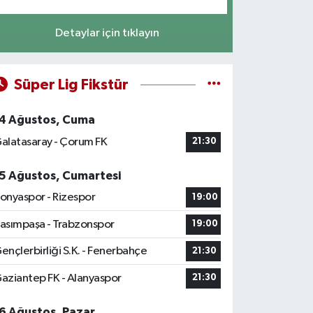
Detaylar için tıklayın
Süper Lig Fikstür
4 Ağustos, Cuma
alatasaray - Çorum FK
21:30
5 Ağustos, Cumartesi
onyaspor - Rizespor
19:00
asımpaşa - Trabzonspor
19:00
ençlerbirliği S.K. - Fenerbahçe
21:30
aziantep FK - Alanyaspor
21:30
6 Ağustos, Pazar