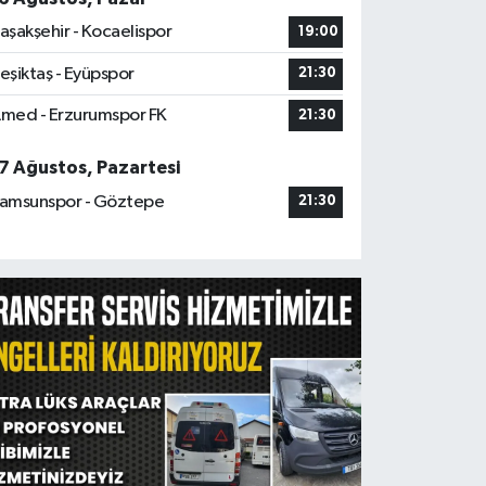
aşakşehir - Kocaelispor
19:00
eşiktaş - Eyüpspor
21:30
med - Erzurumspor FK
21:30
7 Ağustos, Pazartesi
amsunspor - Göztepe
21:30