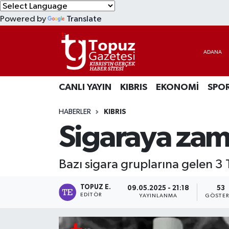
Powered by
Translate
KIBRIS
Lefkoşa Nöbetçi Eczaneler
DÜNYA
Lefkoşa Hava Durumu
CANLI YAYIN
KIBRIS
EKONOMİ
SPO
EKONOMİ
Lefkoşa Trafik Yoğunluk Haritası
HABERLER
KIBRIS
MAGAZİN
Süper Lig Puan Durumu ve Fikstür
Sigaraya zam
SAĞLIK
Tüm Manşetler
Bazı sigara gruplarına gelen 3 
SPOR
Son Dakika Haberleri
TOPUZ E.
09.05.2025 - 21:18
53
TEKNOLOJİ
Haber Arşivi
EDITÖR
YAYINLANMA
GÖSTER
TÜRKİYE