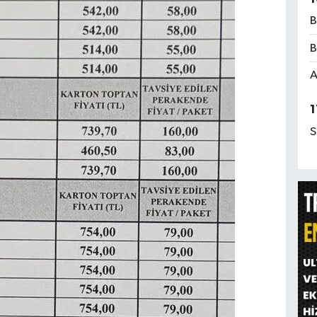
B
B
A
1
S