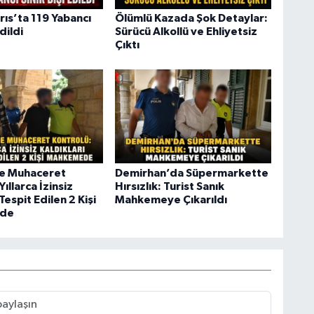
rıs’ta 119 Yabancı
Ölümlü Kazada Şok Detaylar:
Edildi
Sürücü Alkollü ve Ehliyetsiz
Çıktı
de Muhaceret
Demirhan’da Süpermarkette
Yıllarca İzinsiz
Hırsızlık: Turist Sanık
Tespit Edilen 2 Kişi
Mahkemeye Çıkarıldı
de