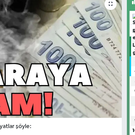
iyatlar şöyle:
1