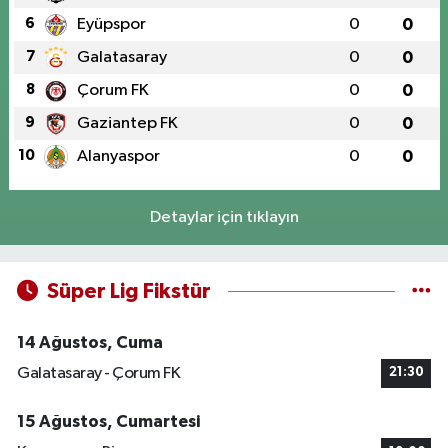
6
Eyüpspor
0
0
7
Galatasaray
0
0
8
Çorum FK
0
0
9
Gaziantep FK
0
0
10
Alanyaspor
0
0
Detaylar için tıklayın
Süper Lig Fikstür
14 Ağustos, Cuma
Galatasaray - Çorum FK
21:30
15 Ağustos, Cumartesi