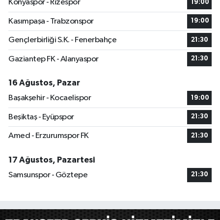
Konyaspor - Rizespor
19:00
Kasımpaşa - Trabzonspor
19:00
Gençlerbirliği S.K. - Fenerbahçe
21:30
Gaziantep FK - Alanyaspor
21:30
16 Ağustos, Pazar
Başakşehir - Kocaelispor
19:00
Beşiktaş - Eyüpspor
21:30
Amed - Erzurumspor FK
21:30
17 Ağustos, Pazartesi
Samsunspor - Göztepe
21:30