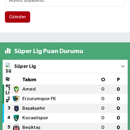
Gönder
Süper Lig Puan Durumu
Süper Lig
#
Takım
O
P
1
Amed
0
0
2
Erzurumspor FK
0
0
3
Başakşehir
0
0
4
Kocaelispor
0
0
5
Beşiktaş
0
0