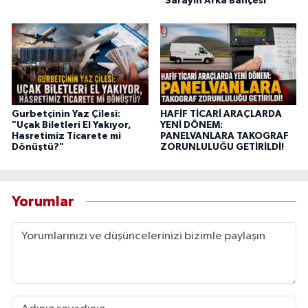
"Sarayın Arka Bahçesi"
Gurbetçinin Yaz Çilesi:
HAFİF TİCARİ ARAÇLARDA
"Uçak Biletleri El Yakıyor,
YENİ DÖNEM:
Hasretimiz Ticarete mi
PANELVANLARA TAKOGRAF
Dönüştü?"
ZORUNLULUĞU GETİRİLDİ!
Yorumlar