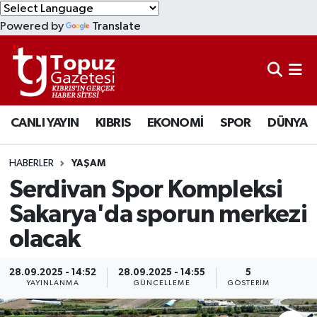
Powered by
Translate
KIBRIS
Lefkoşa Nöbetçi Eczaneler
DÜNYA
Lefkoşa Hava Durumu
CANLI YAYIN
KIBRIS
EKONOMİ
SPOR
DÜNYA
EKONOMİ
Lefkoşa Trafik Yoğunluk Haritası
MAGAZİN
Süper Lig Puan Durumu ve Fikstür
HABERLER
YAŞAM
Serdivan Spor Kompleksi
SAĞLIK
Tüm Manşetler
Sakarya'da sporun merkezi
olacak
SPOR
Son Dakika Haberleri
TEKNOLOJİ
Haber Arşivi
28.09.2025 - 14:52
28.09.2025 - 14:55
5
YAYINLANMA
GÜNCELLEME
GÖSTERIM
TÜRKİYE