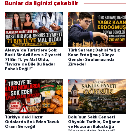
Bunlar da ilginizi çekebilir
Alanya'da Turistlere Şok:
Türk Satranç Dahisi Yağız
Basit Bir Acil Servis Ziyareti
Kaan Erdoğmuş Dünya
71 Bin TL'ye Mal Oldu,
Gençler Sıralamasında
"İsviçre'de Bile Bu Kadar
Zirvede!
Pahalı Değil!"
Türkiye'deki Hazır
Bolu’nun Saklı Cenneti
Gıdalarda Şok Eden Tavuk
Göynük: Tarihin, Doğanın
Oranı Gerçeği!
ve Huzurun Buluştuğu