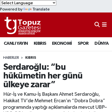
Powered by
Translate
KIBRIS
Lefkoşa Nöbetçi Eczaneler
DÜNYA
Lefkoşa Hava Durumu
CANLI YAYIN
KIBRIS
EKONOMİ
SPOR
DÜNYA
EKONOMİ
Lefkoşa Trafik Yoğunluk Haritası
MAGAZİN
Süper Lig Puan Durumu ve Fikstür
HABERLER
KIBRIS
Serdaroğlu: “bu
SAĞLIK
Tüm Manşetler
hükümetin her günü
ülkeye zarar”
SPOR
Son Dakika Haberleri
Hür-İş ve Kamu-İş Başkanı Ahmet Serdaroğlu,
TEKNOLOJİ
Haber Arşivi
Hakikat TV’de Mehmet Ercan’ın “Dobra Dobra”
programında yaptığı açıklamalarda mevcut UBP–
TÜRKİYE