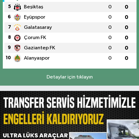
5
Beşiktaş
0
0
6
Eyüpspor
0
0
7
Galatasaray
0
0
8
Çorum FK
0
0
9
Gaziantep FK
0
0
10
Alanyaspor
0
0
Detaylar için tıklayın