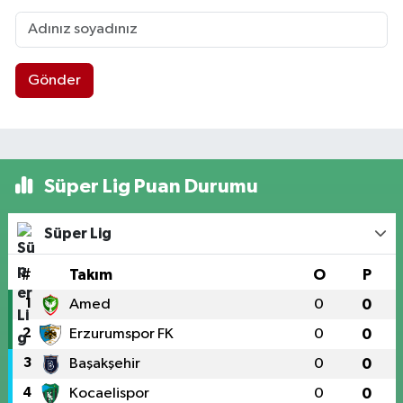
Gönder
Süper Lig Puan Durumu
Süper Lig
#
Takım
O
P
1
Amed
0
0
2
Erzurumspor FK
0
0
3
Başakşehir
0
0
4
Kocaelispor
0
0