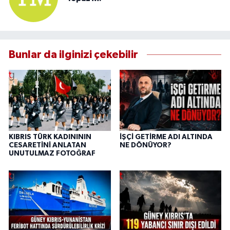
Bunlar da ilginizi çekebilir
KIBRIS TÜRK KADINININ
İŞÇİ GETİRME ADI ALTINDA
CESARETİNİ ANLATAN
NE DÖNÜYOR?
UNUTULMAZ FOTOĞRAF