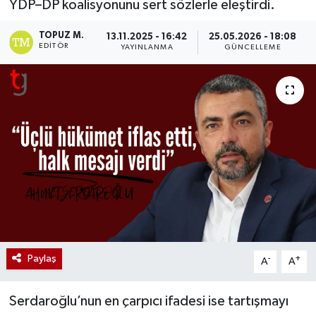
YDP–DP koalisyonunu sert sözlerle eleştirdi.
TOPUZ M.
13.11.2025 - 16:42
25.05.2026 - 18:08
EDITÖR
YAYINLANMA
GÜNCELLEME
Paylaş
-
+
A
A
Serdaroğlu’nun en çarpıcı ifadesi ise tartışmayı