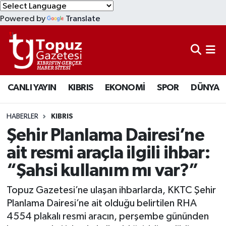
Powered by
Translate
KIBRIS
Lefkoşa Nöbetçi Eczaneler
DÜNYA
Lefkoşa Hava Durumu
CANLI YAYIN
KIBRIS
EKONOMİ
SPOR
DÜNYA
EKONOMİ
Lefkoşa Trafik Yoğunluk Haritası
MAGAZİN
Süper Lig Puan Durumu ve Fikstür
HABERLER
KIBRIS
Şehir Planlama Dairesi’ne
SAĞLIK
Tüm Manşetler
ait resmi araçla ilgili ihbar:
“Şahsi kullanım mı var?”
SPOR
Son Dakika Haberleri
Topuz Gazetesi’ne ulaşan ihbarlarda, KKTC Şehir
TEKNOLOJİ
Haber Arşivi
Planlama Dairesi’ne ait olduğu belirtilen RHA
4554 plakalı resmi aracın, perşembe gününden
TÜRKİYE