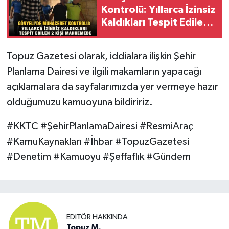
Kontrolü: Yıllarca İzinsiz
Kaldıkları Tespit Edilen
2 Kişi Mahkemede
Topuz Gazetesi olarak, iddialara ilişkin Şehir
Planlama Dairesi ve ilgili makamların yapacağı
açıklamalara da sayfalarımızda yer vermeye hazır
olduğumuzu kamuoyuna bildiririz.
#KKTC #ŞehirPlanlamaDairesi #ResmiAraç
#KamuKaynakları #İhbar #TopuzGazetesi
#Denetim #Kamuoyu #Şeffaflık #Gündem
EDITÖR HAKKINDA
Topuz M.