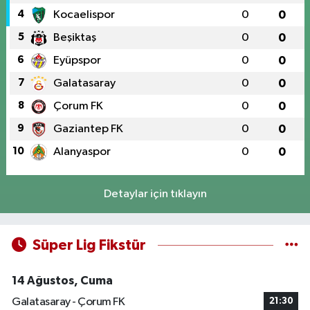
4
Kocaelispor
0
0
5
Beşiktaş
0
0
6
Eyüpspor
0
0
7
Galatasaray
0
0
8
Çorum FK
0
0
9
Gaziantep FK
0
0
10
Alanyaspor
0
0
Detaylar için tıklayın
Süper Lig Fikstür
14 Ağustos, Cuma
Galatasaray - Çorum FK
21:30