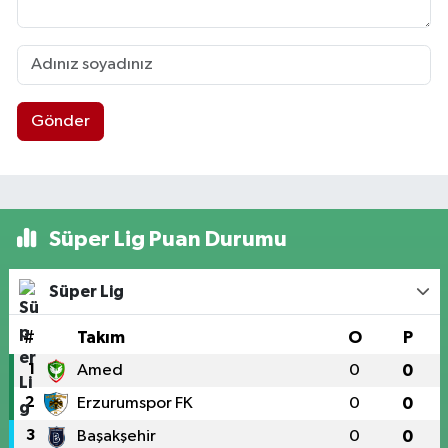
Gönder
Süper Lig Puan Durumu
Süper Lig
#
Takım
O
P
1
Amed
0
0
2
Erzurumspor FK
0
0
3
Başakşehir
0
0