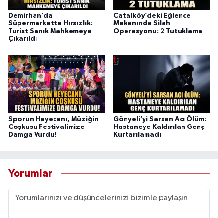
Demirhan’da
Çatalköy’deki Eğlence
Süpermarkette Hırsızlık:
Mekanında Silah
Turist Sanık Mahkemeye
Operasyonu: 2 Tutuklama
Çıkarıldı
Sporun Heyecanı, Müziğin
Gönyeli’yi Sarsan Acı Ölüm:
Coşkusu Festivalimize
Hastaneye Kaldırılan Genç
Damga Vurdu!
Kurtarılamadı
Yorumlar