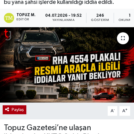
bu yana şahsi işlerde kullanıldığı iddia edildi.
TOPUZ M.
04.07.2026 - 19:52
246
1 
EDITÖR
YAYINLANMA
GÖSTERIM
OKUNMA 
Paylaş
-
+
A
A
Topuz Gazetesi’ne ulaşan