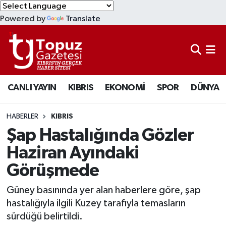
Powered by
Translate
KIBRIS
Lefkoşa Nöbetçi Eczaneler
DÜNYA
Lefkoşa Hava Durumu
CANLI YAYIN
KIBRIS
EKONOMİ
SPOR
DÜNYA
EKONOMİ
Lefkoşa Trafik Yoğunluk Haritası
MAGAZİN
Süper Lig Puan Durumu ve Fikstür
HABERLER
KIBRIS
Şap Hastalığında Gözler
SAĞLIK
Tüm Manşetler
Haziran Ayındaki
Görüşmede
SPOR
Son Dakika Haberleri
Güney basınında yer alan haberlere göre, şap
TEKNOLOJİ
Haber Arşivi
hastalığıyla ilgili Kuzey tarafıyla temasların
sürdüğü belirtildi.
TÜRKİYE