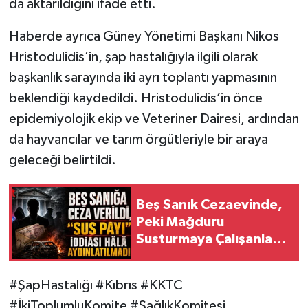
da aktarıldığını ifade etti.
Haberde ayrıca Güney Yönetimi Başkanı Nikos
Hristodulidis’in, şap hastalığıyla ilgili olarak
başkanlık sarayında iki ayrı toplantı yapmasının
beklendiği kaydedildi. Hristodulidis’in önce
epidemiyolojik ekip ve Veteriner Dairesi, ardından
da hayvancılar ve tarım örgütleriyle bir araya
geleceği belirtildi.
Beş Sanık Cezaevinde,
Peki Mağduru
Susturmaya Çalışanlara
Ne Oldu?
#ŞapHastalığı #Kıbrıs #KKTC
#İkiToplumluKomite #SağlıkKomitesi