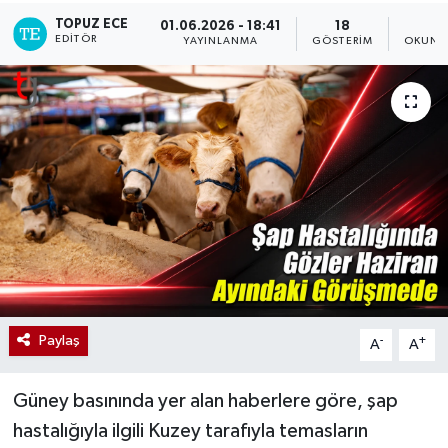
TOPUZ ECE
01.06.2026 - 18:41
18
1
EDITÖR
YAYINLANMA
GÖSTERIM
OKUNM
Paylaş
-
+
A
A
Güney basınında yer alan haberlere göre, şap
hastalığıyla ilgili Kuzey tarafıyla temasların