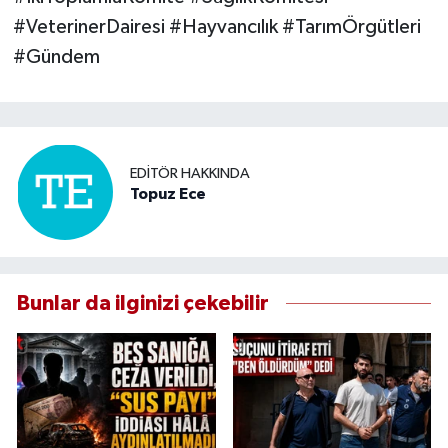
#VeterinerDairesi #Hayvancılık #TarımÖrgütleri
#Gündem
EDITÖR HAKKINDA
Topuz Ece
Bunlar da ilginizi çekebilir