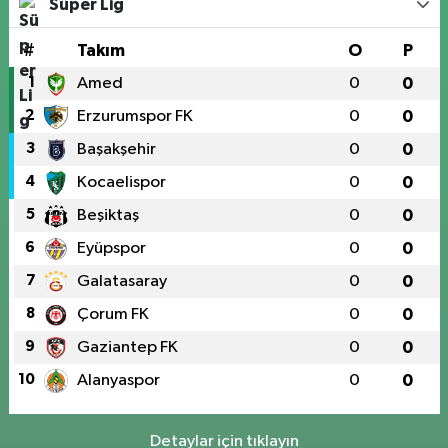
Süper Lig
#
Takım
O
P
1
Amed
0
0
2
Erzurumspor FK
0
0
3
Başakşehir
0
0
4
Kocaelispor
0
0
5
Beşiktaş
0
0
6
Eyüpspor
0
0
7
Galatasaray
0
0
8
Çorum FK
0
0
9
Gaziantep FK
0
0
10
Alanyaspor
0
0
Detaylar için tıklayın