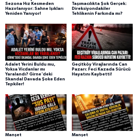
Sezona Hız Kesmeden
Taşımacılıkta Şok Gerçek:
Hazırlanıyor: Sahne Işıkları
Direksiyondakiler
Yeniden Yanıyor!
Tehlikenin Farkında mı?
Adalet Yerini Buldu mu,
Geçitköy Virajlarında Can
Yoksa Vicdanlar mı
Pazarı: Feci Kazada Sürücü
Yaralandı? Girne'deki
Hayatını Kaybetti!
Skandal Davada Şoke Eden
Tepkiler!
Manşet
Manşet