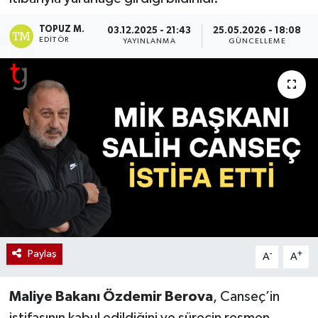
TOPUZ M.
03.12.2025 - 21:43
25.05.2026 - 18:08
EDITÖR
YAYINLANMA
GÜNCELLEME
Paylaş
-
+
A
A
Maliye Bakanı Özdemir Berova
, Canseç’in
istifasının kabul edildiğini ve sürecin resmen