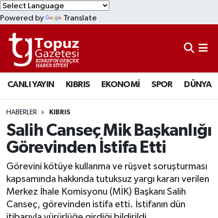
Powered by
Translate
KIBRIS
Lefkoşa Nöbetçi Eczaneler
DÜNYA
Lefkoşa Hava Durumu
CANLI YAYIN
KIBRIS
EKONOMİ
SPOR
DÜNYA
EKONOMİ
Lefkoşa Trafik Yoğunluk Haritası
MAGAZİN
Süper Lig Puan Durumu ve Fikstür
HABERLER
KIBRIS
Salih Canseç Mik Başkanlığı
SAĞLIK
Tüm Manşetler
Görevinden İstifa Etti
SPOR
Son Dakika Haberleri
Görevini kötüye kullanma ve rüşvet soruşturması
kapsamında hakkında tutuksuz yargı kararı verilen
TEKNOLOJİ
Haber Arşivi
Merkez İhale Komisyonu (MİK) Başkanı Salih
Canseç, görevinden istifa etti. İstifanın dün
TÜRKİYE
itibarıyla yürürlüğe girdiği bildirildi.