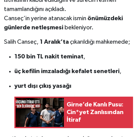
tamamlandığını açıkladı.
Canseç’in yerine atanacak ismin
önümüzdeki
günlerde netleşmesi
bekleniyor.
Salih Canseç,
1 Aralık’ta
çıkarıldığı mahkemede;
150 bin TL nakit teminat
,
üç kefilin imzaladığı kefalet senetleri
,
yurt dışı çıkış yasağı
Girne’de Kanlı Pusu:
Cin*yet Zanlısından
İtiraf