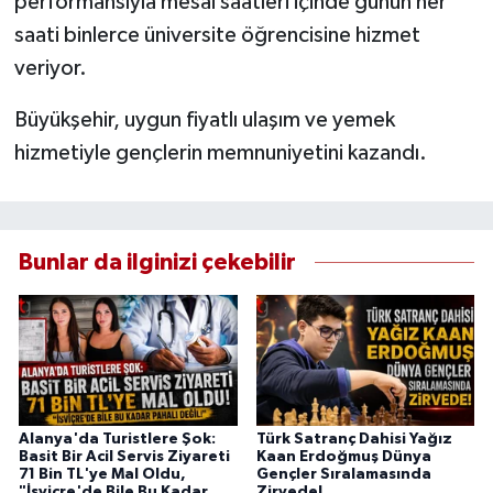
performansıyla mesai saatleri içinde günün her
saati binlerce üniversite öğrencisine hizmet
veriyor.
Büyükşehir, uygun fiyatlı ulaşım ve yemek
hizmetiyle gençlerin memnuniyetini kazandı.
Bunlar da ilginizi çekebilir
Alanya'da Turistlere Şok:
Türk Satranç Dahisi Yağız
Basit Bir Acil Servis Ziyareti
Kaan Erdoğmuş Dünya
71 Bin TL'ye Mal Oldu,
Gençler Sıralamasında
"İsviçre'de Bile Bu Kadar
Zirvede!