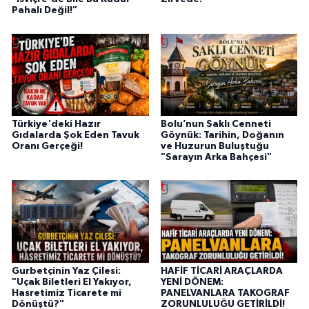
Pahalı Değil!"
Türkiye'deki Hazır
Bolu’nun Saklı Cenneti
Gıdalarda Şok Eden Tavuk
Göynük: Tarihin, Doğanın
Oranı Gerçeği!
ve Huzurun Buluştuğu
"Sarayın Arka Bahçesi"
Gurbetçinin Yaz Çilesi:
HAFİF TİCARİ ARAÇLARDA
"Uçak Biletleri El Yakıyor,
YENİ DÖNEM:
Hasretimiz Ticarete mi
PANELVANLARA TAKOGRAF
Dönüştü?"
ZORUNLULUĞU GETİRİLDİ!