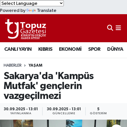
Powered by
Translate
KIBRIS
Lefkoşa Nöbetçi Eczaneler
DÜNYA
Lefkoşa Hava Durumu
CANLI YAYIN
KIBRIS
EKONOMİ
SPOR
DÜNYA
EKONOMİ
Lefkoşa Trafik Yoğunluk Haritası
MAGAZİN
Süper Lig Puan Durumu ve Fikstür
HABERLER
YAŞAM
Sakarya'da 'Kampüs
SAĞLIK
Tüm Manşetler
Mutfak' gençlerin
vazgeçilmezi
SPOR
Son Dakika Haberleri
TEKNOLOJİ
Haber Arşivi
30.09.2025 - 13:01
30.09.2025 - 13:01
5
YAYINLANMA
GÜNCELLEME
GÖSTERIM
TÜRKİYE