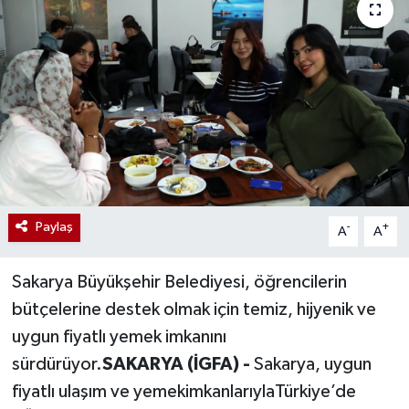
Paylaş
-
+
A
A
Sakarya Büyükşehir Belediyesi, öğrencilerin
bütçelerine destek olmak için temiz, hijyenik ve
uygun fiyatlı yemek imkanını
sürdürüyor.
SAKARYA (İGFA) -
Sakarya, uygun
fiyatlı ulaşım ve yemekimkanlarıylaTürkiye’de