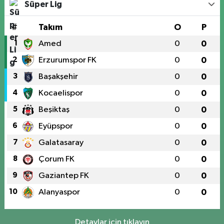
Süper Lig
#
Takım
O
P
1
Amed
0
0
2
Erzurumspor FK
0
0
3
Başakşehir
0
0
4
Kocaelispor
0
0
5
Beşiktaş
0
0
6
Eyüpspor
0
0
7
Galatasaray
0
0
8
Çorum FK
0
0
9
Gaziantep FK
0
0
10
Alanyaspor
0
0
Detaylar için tıklayın