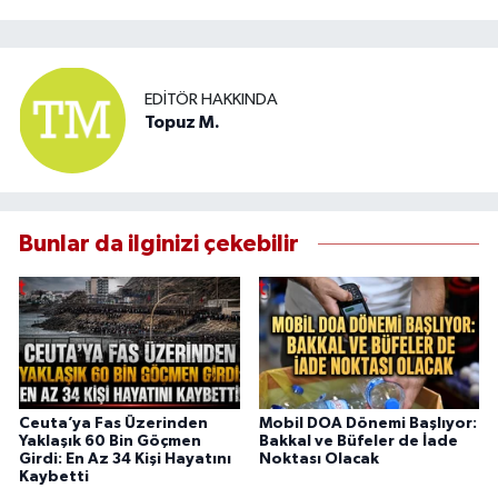
EDITÖR HAKKINDA
Topuz M.
Bunlar da ilginizi çekebilir
Ceuta’ya Fas Üzerinden
Mobil DOA Dönemi Başlıyor:
Yaklaşık 60 Bin Göçmen
Bakkal ve Büfeler de İade
Girdi: En Az 34 Kişi Hayatını
Noktası Olacak
Kaybetti