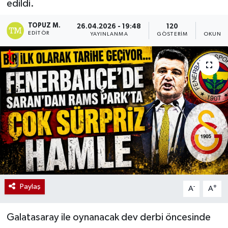
edildi.
TOPUZ M.
26.04.2026 - 19:48
120
1
EDITÖR
YAYINLANMA
GÖSTERIM
OKUNMA
Paylaş
-
+
A
A
Galatasaray ile oynanacak dev derbi öncesinde