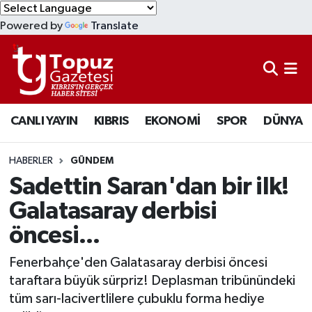
Powered by
Translate
KIBRIS
Lefkoşa Nöbetçi Eczaneler
DÜNYA
Lefkoşa Hava Durumu
CANLI YAYIN
KIBRIS
EKONOMİ
SPOR
DÜNYA
EKONOMİ
Lefkoşa Trafik Yoğunluk Haritası
MAGAZİN
Süper Lig Puan Durumu ve Fikstür
HABERLER
GÜNDEM
Sadettin Saran'dan bir ilk!
SAĞLIK
Tüm Manşetler
Galatasaray derbisi
öncesi...
SPOR
Son Dakika Haberleri
Fenerbahçe'den Galatasaray derbisi öncesi
TEKNOLOJİ
Haber Arşivi
taraftara büyük sürpriz! Deplasman tribünündeki
tüm sarı-lacivertlilere çubuklu forma hediye
TÜRKİYE