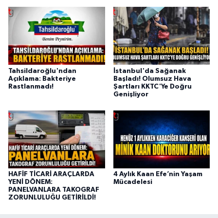
Tahsildaroğlu'ndan
İstanbul'da Sağanak
Açıklama: Bakteriye
Başladı! Olumsuz Hava
Rastlanmadı!
Şartları KKTC'Ye Doğru
Genişliyor
HAFİF TİCARİ ARAÇLARDA
4 Aylık Kaan Efe’nin Yaşam
YENİ DÖNEM:
Mücadelesi
PANELVANLARA TAKOGRAF
ZORUNLULUĞU GETİRİLDİ!