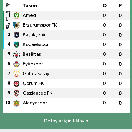
#
Takım
O
P
1
Amed
0
0
2
Erzurumspor FK
0
0
3
Başakşehir
0
0
4
Kocaelispor
0
0
5
Beşiktaş
0
0
6
Eyüpspor
0
0
7
Galatasaray
0
0
8
Çorum FK
0
0
9
Gaziantep FK
0
0
10
Alanyaspor
0
0
Detaylar için tıklayın