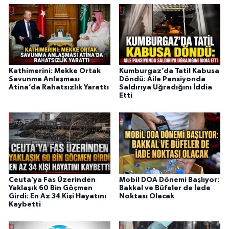
Kathimerini: Mekke Ortak
Kumburgaz’da Tatil Kabusa
Savunma Anlaşması
Döndü: Aile Pansiyonda
Atina’da Rahatsızlık Yarattı
Saldırıya Uğradığını İddia
Etti
Ceuta’ya Fas Üzerinden
Mobil DOA Dönemi Başlıyor:
Yaklaşık 60 Bin Göçmen
Bakkal ve Büfeler de İade
Girdi: En Az 34 Kişi Hayatını
Noktası Olacak
Kaybetti