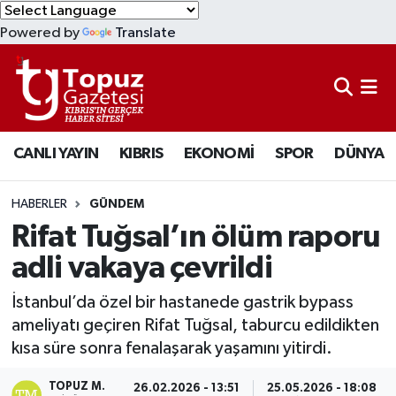
Powered by
Translate
KIBRIS
Lefkoşa Nöbetçi Eczaneler
DÜNYA
Lefkoşa Hava Durumu
CANLI YAYIN
KIBRIS
EKONOMİ
SPOR
DÜNYA
EKONOMİ
Lefkoşa Trafik Yoğunluk Haritası
MAGAZİN
Süper Lig Puan Durumu ve Fikstür
HABERLER
GÜNDEM
Rifat Tuğsal’ın ölüm raporu
SAĞLIK
Tüm Manşetler
adli vakaya çevrildi
SPOR
Son Dakika Haberleri
İstanbul’da özel bir hastanede gastrik bypass
ameliyatı geçiren Rifat Tuğsal, taburcu edildikten
TEKNOLOJİ
Haber Arşivi
kısa süre sonra fenalaşarak yaşamını yitirdi.
TÜRKİYE
TOPUZ M.
26.02.2026 - 13:51
25.05.2026 - 18:08