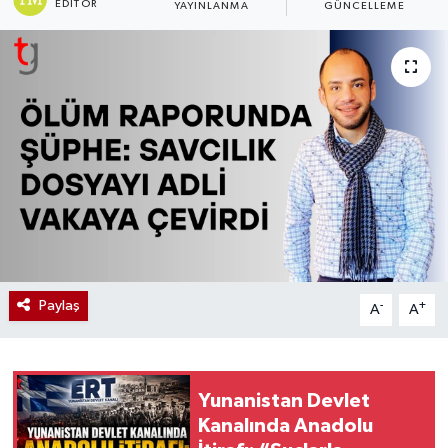
EDITÖR
YAYINLANMA
GÜNCELLEME
Paylaş
-
+
A
A
Yunanistan Devlet
Kanalında Anadolu