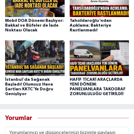
Mobil DOA Dönemi Başlıyor:
Tahsildaroğlu'ndan
Bakkal ve Büfeler de İade
Açıklama: Bakteriye
Noktası Olacak
Rastlanmadı!
İstanbul'da Sağanak
HAFİF TİCARİ ARAÇLARDA
Başladı! Olumsuz Hava
YENİ DÖNEM:
Şartları KKTC'Ye Doğru
PANELVANLARA TAKOGRAF
Genişliyor
ZORUNLULUĞU GETİRİLDİ!
Yorumlar