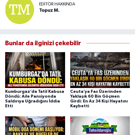
EDITÖR HAKKINDA
Topuz M.
Bunlar da ilginizi çekebilir
Kumburgaz’da Tatil Kabusa
Ceuta’ya Fas Üzerinden
Döndü: Aile Pansiyonda
Yaklaşık 60 Bin Göçmen
Saldırıya Uğradığını İddia
Girdi: En Az 34 Kişi Hayatını
Etti
Kaybetti