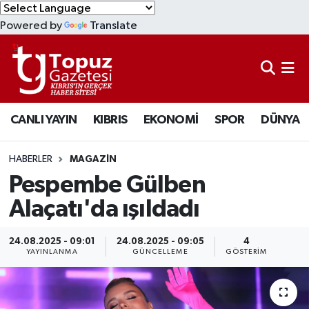
Powered by
Translate
KIBRIS
Lefkoşa Nöbetçi Eczaneler
DÜNYA
Lefkoşa Hava Durumu
CANLI YAYIN
KIBRIS
EKONOMİ
SPOR
DÜNYA
EKONOMİ
Lefkoşa Trafik Yoğunluk Haritası
MAGAZİN
Süper Lig Puan Durumu ve Fikstür
HABERLER
MAGAZİN
Pespembe Gülben
SAĞLIK
Tüm Manşetler
Alaçatı'da ışıldadı
SPOR
Son Dakika Haberleri
24.08.2025 - 09:01
24.08.2025 - 09:05
4
YAYINLANMA
GÜNCELLEME
GÖSTERIM
TEKNOLOJİ
Haber Arşivi
TÜRKİYE