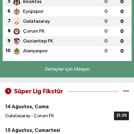
5
Beşiktaş
0
0
6
Eyüpspor
0
0
7
Galatasaray
0
0
8
Çorum FK
0
0
9
Gaziantep FK
0
0
10
Alanyaspor
0
0
Detaylar için tıklayın
Süper Lig Fikstür
14 Ağustos, Cuma
Galatasaray - Çorum FK
21:30
15 Ağustos, Cumartesi