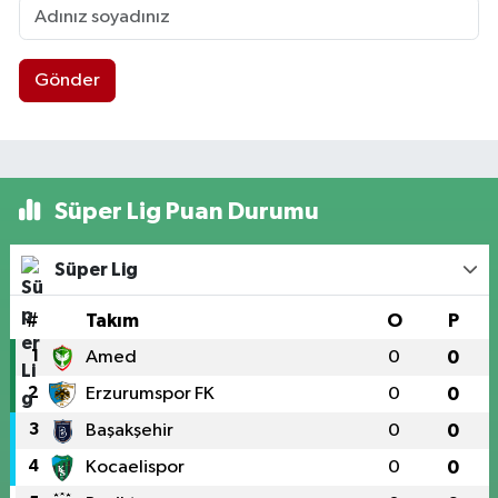
Gönder
Süper Lig Puan Durumu
Süper Lig
#
Takım
O
P
1
Amed
0
0
2
Erzurumspor FK
0
0
3
Başakşehir
0
0
4
Kocaelispor
0
0