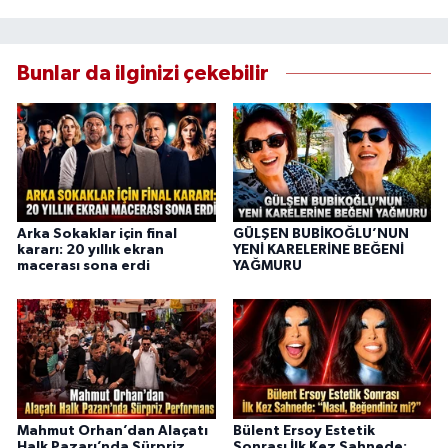
Bunlar da ilginizi çekebilir
Arka Sokaklar için final
GÜLŞEN BUBİKOĞLU’NUN
kararı: 20 yıllık ekran
YENİ KARELERİNE BEĞENİ
macerası sona erdi
YAĞMURU
Mahmut Orhan’dan Alaçatı
Bülent Ersoy Estetik
Halk Pazarı’nda Sürpriz
Sonrası İlk Kez Sahnede: