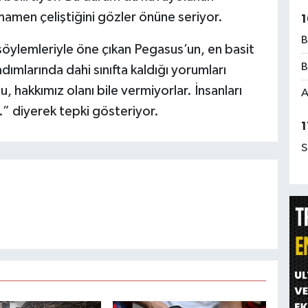
mamen çeliştiğini gözler önüne seriyor.
1
B
öylemleriyle öne çıkan Pegasus’un, en basit
B
ımlarında dahi sınıfta kaldığı yorumları
u, hakkımız olanı bile vermiyorlar. İnsanları
A
.” diyerek tepki gösteriyor.
1
S