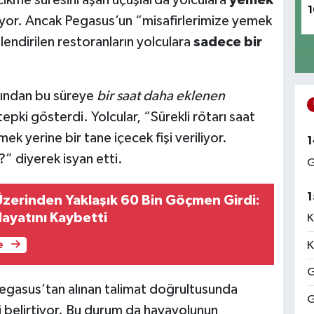
1
yor. Ancak Pegasus’un “misafirlerimize yemek
endirilen restoranların yolculara
sadece bir
ından bu süreye
bir saat daha eklenen
tepki gösterdi. Yolcular, “Sürekli rötarı saat
ek yerine bir tane içecek fişi veriliyor.
1
?” diyerek isyan etti.
G
1
Üzerinden Yaklaşık 60 Bin Göçmen Girdi:
Hayatını Kaybetti
K
K
e
G
 Pegasus’tan alınan talimat doğrultusunda
G
ni belirtiyor. Bu durum da havayolunun