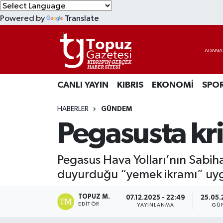
Powered by
Translate
KIBRIS
Lefkoşa Nöbetçi Eczaneler
DÜNYA
Lefkoşa Hava Durumu
CANLI YAYIN
KIBRIS
EKONOMİ
SPO
EKONOMİ
Lefkoşa Trafik Yoğunluk Haritası
HABERLER
GÜNDEM
MAGAZİN
Süper Lig Puan Durumu ve Fikstür
Pegasusta kri
SAĞLIK
Tüm Manşetler
Pegasus Hava Yolları’nın Sabih
SPOR
Son Dakika Haberleri
duyurduğu “yemek ikramı” uygu
TEKNOLOJİ
Haber Arşivi
TOPUZ M.
07.12.2025 - 22:49
25.05.
EDITÖR
YAYINLANMA
GÜ
TÜRKİYE