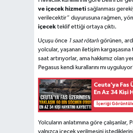
ve içecek hizmeti
sağlanması gereki
verilecektir” duyurusuna rağmen, yönl
içecek
teklif ettiği ortaya çıktı.
Uçuşu önce
1 saat rötarlı
görünen, ard
yolcular, yaşanan iletişim kargaşasına 
saat artırıyorlar, ama hakkımız olan yem
Pegasus kendi kurallarını mı uyguluyor
Ceuta’ya Fas 
En Az 34 Kişi 
İçeriği Görüntül
Yolcuların anlatımına göre çalışanlar,
yalnızca içecek verilmesini istedikleri