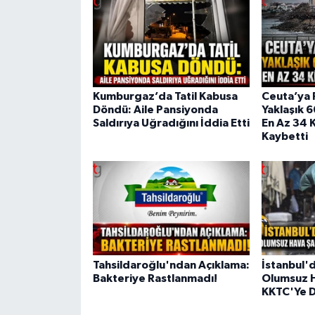
Kumburgaz’da Tatil Kabusa
Ceuta’ya 
Döndü: Aile Pansiyonda
Yaklaşık 
Saldırıya Uğradığını İddia Etti
En Az 34 K
Kaybetti
Tahsildaroğlu'ndan Açıklama:
İstanbul'
Bakteriye Rastlanmadı!
Olumsuz H
KKTC'Ye D