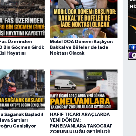
Fas Üzerinden
Mobil DOA Dönemi Başlıyor:
60 Bin Göçmen Girdi:
Bakkal ve Büfeler de İade
işi Hayatını
Noktası Olacak
da Sağanak Başladı!
HAFİF TİCARİ ARAÇLARDA
ava Şartları
YENİ DÖNEM:
oğru Genişliyor
PANELVANLARA TAKOGRAF
ZORUNLULUĞU GETİRİLDİ!