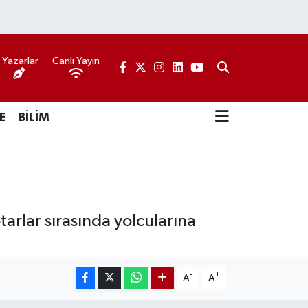
Yazarlar
Canlı Yayın
E
BİLİM
rlar sırasında yolcularına
-
+
A
A