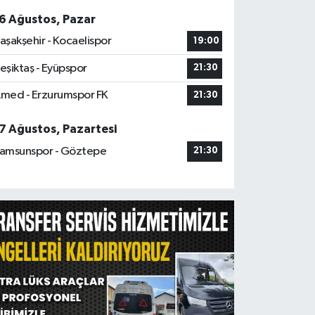
6 Ağustos, Pazar
aşakşehir - Kocaelispor
19:00
eşiktaş - Eyüpspor
21:30
med - Erzurumspor FK
21:30
7 Ağustos, Pazartesi
amsunspor - Göztepe
21:30