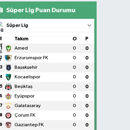
Süper Lig Puan Durumu
Süper Lig
#
Takım
O
P
1
Amed
0
0
2
Erzurumspor FK
0
0
3
Başakşehir
0
0
4
Kocaelispor
0
0
5
Beşiktaş
0
0
6
Eyüpspor
0
0
7
Galatasaray
0
0
8
Çorum FK
0
0
9
Gaziantep FK
0
0