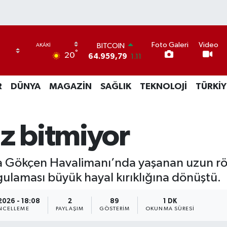
Foto Galeri
Video
BITCOIN
°
20
64.959,79
1.11
DOLAR
47,7436
0.18
R
DÜNYA
MAGAZİN
SAĞLIK
TEKNOLOJİ
TÜRKİY
EURO
55,2510
0.32
STERLİN
64,4811
0.38
z bitmiyor
GRAM ALTIN
6660.55
0.03
BİST100
a Gökçen Havalimanı’nda yaşanan uzun röta
13.779
-14
laması büyük hayal kırıklığına dönüştü.
2026 - 18:08
2
89
1 DK
NCELLEME
PAYLAŞIM
GÖSTERIM
OKUNMA SÜRESI