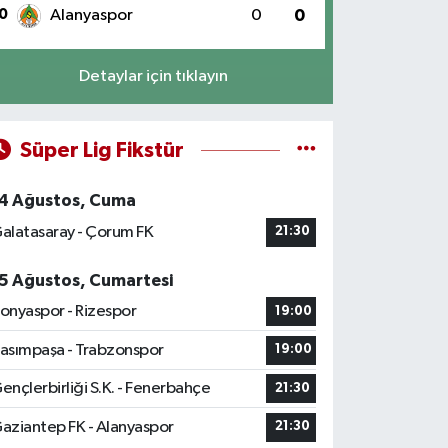
0
Alanyaspor
0
0
Detaylar için tıklayın
Süper Lig Fikstür
4 Ağustos, Cuma
alatasaray - Çorum FK
21:30
5 Ağustos, Cumartesi
onyaspor - Rizespor
19:00
asımpaşa - Trabzonspor
19:00
ençlerbirliği S.K. - Fenerbahçe
21:30
aziantep FK - Alanyaspor
21:30