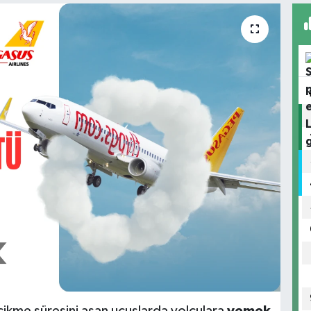
gecikme süresini aşan uçuşlarda yolculara
yemek