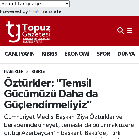
Powered by
Translate
KIBRIS
Lefkoşa Nöbetçi Eczaneler
DÜNYA
Lefkoşa Hava Durumu
CANLI YAYIN
KIBRIS
EKONOMİ
SPOR
DÜNYA
EKONOMİ
Lefkoşa Trafik Yoğunluk Haritası
MAGAZİN
Süper Lig Puan Durumu ve Fikstür
HABERLER
KIBRIS
Öztürkler: "Temsil
SAĞLIK
Tüm Manşetler
Gücümüzü Daha da
Güçlendirmeliyiz"
SPOR
Son Dakika Haberleri
Cumhuriyet Meclisi Başkanı Ziya Öztürkler ve
TEKNOLOJİ
Haber Arşivi
beraberindeki heyet, temaslarda bulunmak üzere
gittiği Azerbaycan’ın başkenti Bakü’de, Türk
TÜRKİYE