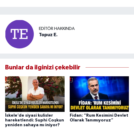
EDITÖR HAKKINDA
Topuz E.
Bunlar da ilginizi çekebilir
İskele’de siyasi kulisler
Fidan: “Rum Kesimini Devlet
hareketlendi: Suphi Coşkun
Olarak Tanımıyoruz”
yeniden sahaya mı iniyor?