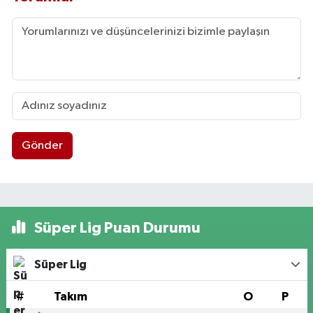
Gönder
Süper Lig Puan Durumu
Süper Lig
#
Takım
O
P