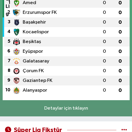
1
Amed
0
0
2
Erzurumspor FK
0
0
3
Başakşehir
0
0
4
Kocaelispor
0
0
5
Beşiktaş
0
0
6
Eyüpspor
0
0
7
Galatasaray
0
0
8
Çorum FK
0
0
9
Gaziantep FK
0
0
10
Alanyaspor
0
0
Detaylar için tıklayın
Süper Lig Fikstür