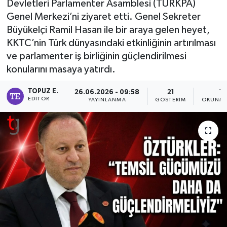
Devletleri Parlamenter Asamblesi (TÜRKPA)
Genel Merkezi’ni ziyaret etti. Genel Sekreter
Büyükelçi Ramil Hasan ile bir araya gelen heyet,
KKTC’nin Türk dünyasındaki etkinliğinin artırılması
ve parlamenter iş birliğinin güçlendirilmesi
konularını masaya yatırdı.
TOPUZ E.
26.06.2026 - 09:58
21
1 
EDITÖR
YAYINLANMA
GÖSTERIM
OKUNMA