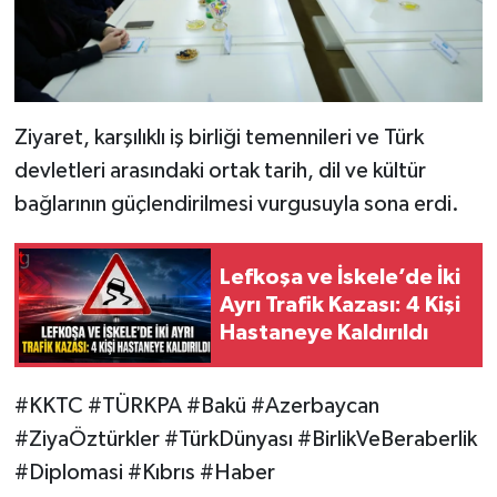
Ziyaret, karşılıklı iş birliği temennileri ve Türk
devletleri arasındaki ortak tarih, dil ve kültür
bağlarının güçlendirilmesi vurgusuyla sona erdi.
Lefkoşa ve İskele’de İki
Ayrı Trafik Kazası: 4 Kişi
Hastaneye Kaldırıldı
#KKTC #TÜRKPA #Bakü #Azerbaycan
#ZiyaÖztürkler #TürkDünyası #BirlikVeBeraberlik
#Diplomasi #Kıbrıs #Haber