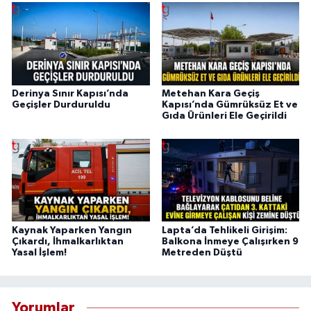
Derinya Sınır Kapısı’nda
Metehan Kara Geçiş
Geçişler Durduruldu
Kapısı’nda Gümrüksüz Et ve
Gıda Ürünleri Ele Geçirildi
Kaynak Yaparken Yangın
Lapta’da Tehlikeli Girişim:
Çıkardı, İhmalkarlıktan
Balkona İnmeye Çalışırken 9
Yasal İşlem!
Metreden Düştü
Yorumlar