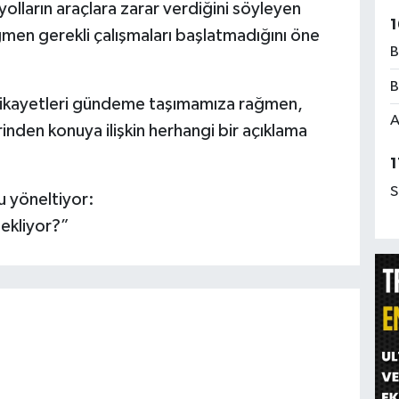
 yolların araçlara zarar verdiğini söyleyen
1
ğmen gerekli çalışmaları başlatmadığını öne
B
B
şikayetleri gündeme taşımamıza rağmen,
A
rinden konuya ilişkin herhangi bir açıklama
1
S
yu yöneltiyor:
bekliyor?”