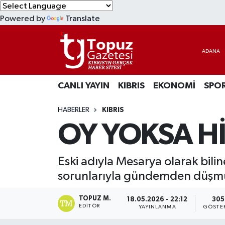
Powered by
Translate
KIBRIS
Lefkoşa Nöbetçi Eczaneler
DÜNYA
Lefkoşa Hava Durumu
CANLI YAYIN
KIBRIS
EKONOMİ
SPO
EKONOMİ
Lefkoşa Trafik Yoğunluk Haritası
HABERLER
KIBRIS
MAGAZİN
Süper Lig Puan Durumu ve Fikstür
OY YOKSA Hİ
SAĞLIK
Tüm Manşetler
Eski adıyla Mesarya olarak bili
SPOR
Son Dakika Haberleri
sorunlarıyla gündemden düşmü
TEKNOLOJİ
Haber Arşivi
TOPUZ M.
18.05.2026 - 22:12
305
EDITÖR
YAYINLANMA
GÖSTE
TÜRKİYE