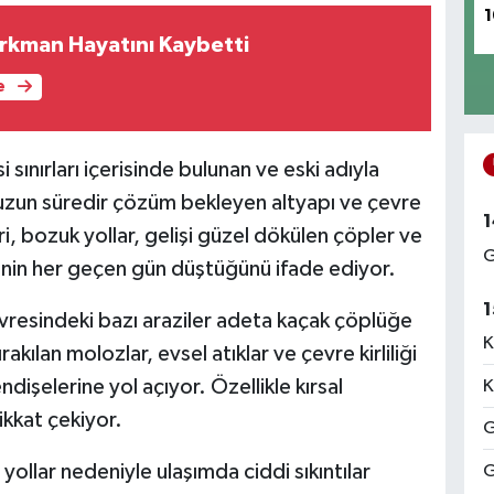
1
rkman Hayatını Kaybetti
e
sınırları içerisinde bulunan ve eski adıyla
 uzun süredir çözüm bekleyen altyapı ve çevre
1
, bozuk yollar, gelişi güzel dökülen çöpler ve
G
inin her geçen gün düştüğünü ifade ediyor.
1
evresindeki bazı araziler adeta kaçak çöplüğe
K
ılan molozlar, evsel atıklar ve çevre kirliliği
dişelerine yol açıyor. Özellikle kırsal
K
ikkat çekiyor.
G
 yollar nedeniyle ulaşımda ciddi sıkıntılar
G