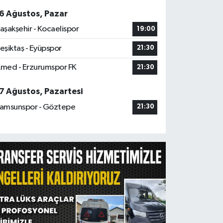
6 Ağustos, Pazar
aşakşehir - Kocaelispor
19:00
eşiktaş - Eyüpspor
21:30
med - Erzurumspor FK
21:30
7 Ağustos, Pazartesi
amsunspor - Göztepe
21:30