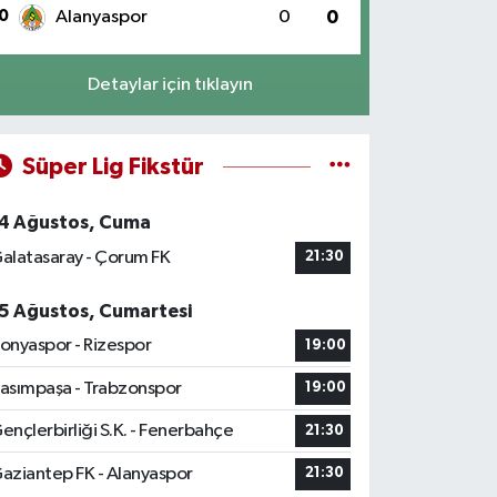
0
Alanyaspor
0
0
Detaylar için tıklayın
Süper Lig Fikstür
4 Ağustos, Cuma
alatasaray - Çorum FK
21:30
5 Ağustos, Cumartesi
onyaspor - Rizespor
19:00
asımpaşa - Trabzonspor
19:00
ençlerbirliği S.K. - Fenerbahçe
21:30
aziantep FK - Alanyaspor
21:30