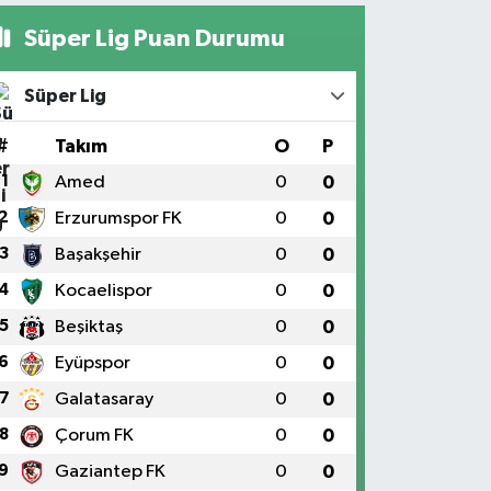
Süper Lig Puan Durumu
Süper Lig
#
Takım
O
P
1
Amed
0
0
2
Erzurumspor FK
0
0
3
Başakşehir
0
0
4
Kocaelispor
0
0
5
Beşiktaş
0
0
6
Eyüpspor
0
0
7
Galatasaray
0
0
8
Çorum FK
0
0
9
Gaziantep FK
0
0