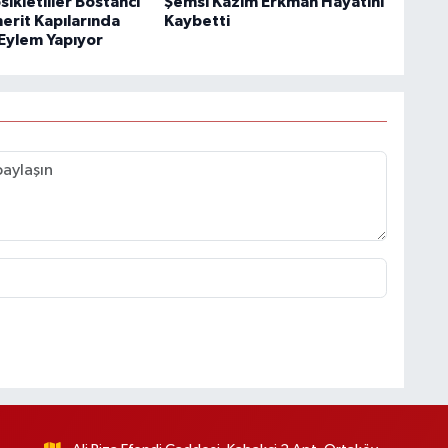
ikletliler Bostancı
Şemsi Kazım Erkman Hayatını
erit Kapılarında
Kaybetti
Eylem Yapıyor