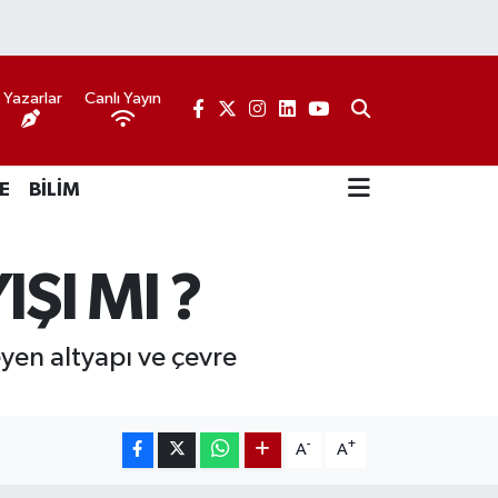
Yazarlar
Canlı Yayın
E
BİLİM
ŞI MI ?
yen altyapı ve çevre
-
+
A
A