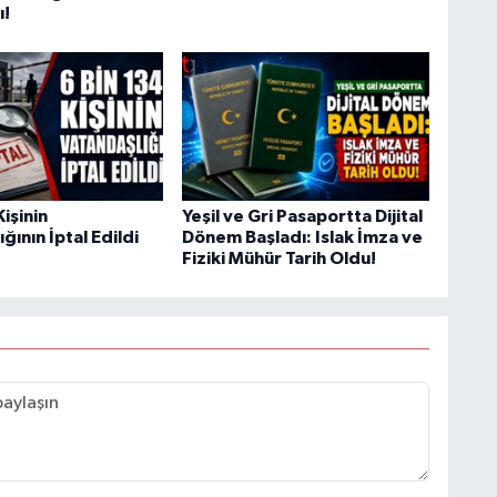
ı!
Kişinin
Yeşil ve Gri Pasaportta Dijital
ğının İptal Edildi
Dönem Başladı: Islak İmza ve
Fiziki Mühür Tarih Oldu!