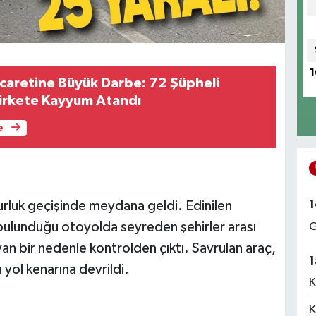
1
icaretine Büyük Darbe: 72 Şüpheli
Şirkete Kayyum Atandı
e
1
rluk geçişinde meydana geldi. Edinilen
 bulunduğu otoyolda seyreden şehirler arası
G
n bir nedenle kontrolden çıktı. Savrulan araç,
1
 yol kenarına devrildi.
K
K