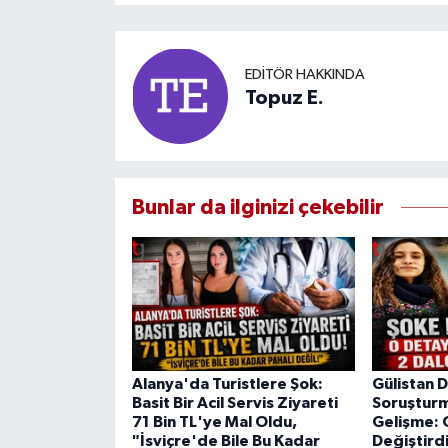
EDITÖR HAKKINDA
Topuz E.
Bunlar da ilginizi çekebilir
Alanya'da Turistlere Şok:
Gülistan 
Basit Bir Acil Servis Ziyareti
Soruştur
71 Bin TL'ye Mal Oldu,
Gelişme: 
"İsviçre'de Bile Bu Kadar
Değiştirdi