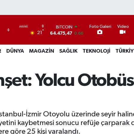
Foto Galeri
Video
BITCOIN
°
21
64.475,47
0.66
DOLAR
47,5971
0.05
R
DÜNYA
MAGAZİN
SAĞLIK
TEKNOLOJİ
TÜRKİY
EURO
55,1336
0.18
STERLİN
64,2534
0.22
şet: Yolcu Otobüsü
GRAM ALTIN
6518.23
0.39
BİST100
13.703
0
 İstanbul-İzmir Otoyolu üzerinde seyir hali
etini kaybetmesi sonucu refüje çarparak d
re göre 25 kişi yaralandı.