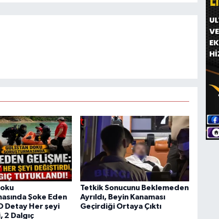
Doku
Tetkik Sonucunu Beklemeden
masında Şoke Eden
Ayrıldı, Beyin Kanaması
O Detay Her şeyi
Geçirdiği Ortaya Çıktı
, 2 Dalgıç