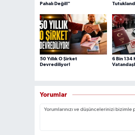
Pahalı Değil!"
Tutukland
50 Yıllık O Şirket
6 Bin 134 
Devrediliyor!
Vatandaşlı
Yorumlar