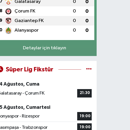
7
Galatasaray
0
0
8
Çorum FK
0
0
9
Gaziantep FK
0
0
0
Alanyaspor
0
0
Detaylar için tıklayın
Süper Lig Fikstür
4 Ağustos, Cuma
alatasaray - Çorum FK
21:30
5 Ağustos, Cumartesi
onyaspor - Rizespor
19:00
asımpaşa - Trabzonspor
19:00