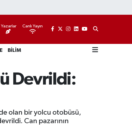
Yazarlar
Canlı Yayın
E
BİLİM
 Devrildi:
nde olan bir yolcu otobüsü,
evrildi. Can pazarının