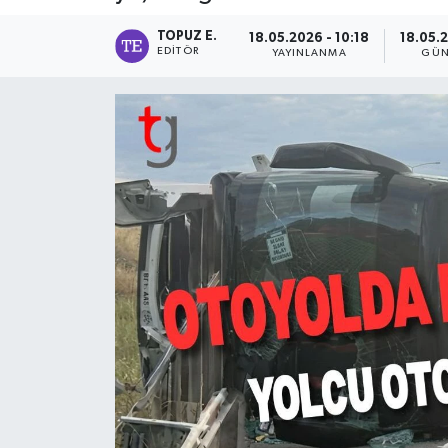
TOPUZ E.
18.05.2026 - 10:18
18.05.
EDITÖR
YAYINLANMA
GÜN