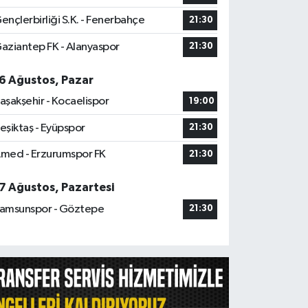
ençlerbirliği S.K. - Fenerbahçe
21:30
aziantep FK - Alanyaspor
21:30
6 Ağustos, Pazar
aşakşehir - Kocaelispor
19:00
eşiktaş - Eyüpspor
21:30
med - Erzurumspor FK
21:30
7 Ağustos, Pazartesi
amsunspor - Göztepe
21:30