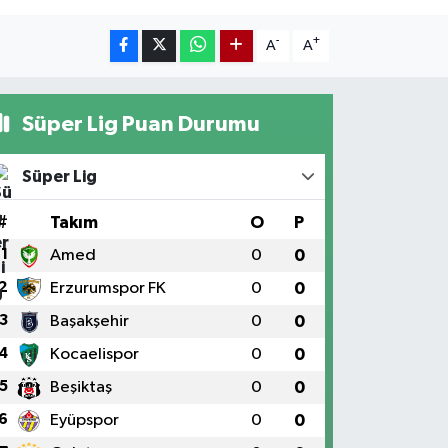
-
+
A
A
Süper Lig Puan Durumu
Süper Lig
#
Takım
O
P
1
Amed
0
0
2
Erzurumspor FK
0
0
3
Başakşehir
0
0
4
Kocaelispor
0
0
5
Beşiktaş
0
0
6
Eyüpspor
0
0