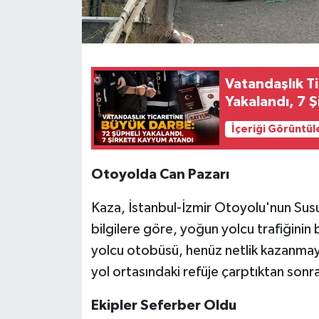
Vatandaşlık T
Yakalandı, 7 
İçeriği Görüntül
Otoyolda Can Pazarı
Kaza, İstanbul-İzmir Otoyolu'nun Susu
bilgilere göre, yoğun yolcu trafiğinin
yolcu otobüsü, henüz netlik kazanmaya
yol ortasındaki refüje çarptıktan sonra
Ekipler Seferber Oldu