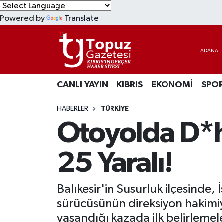
Powered by
Translate
KIBRIS
Lefkoşa Nöbetçi Eczaneler
DÜNYA
Lefkoşa Hava Durumu
CANLI YAYIN
KIBRIS
EKONOMİ
SPO
EKONOMİ
Lefkoşa Trafik Yoğunluk Haritası
HABERLER
TÜRKİYE
MAGAZİN
Süper Lig Puan Durumu ve Fikstür
Otoyolda D*h
SAĞLIK
Tüm Manşetler
25 Yaralı!
SPOR
Son Dakika Haberleri
Balıkesir'in Susurluk ilçesinde,
TEKNOLOJİ
Haber Arşivi
sürücüsünün direksiyon hakimiy
TÜRKİYE
yaşandığı kazada ilk belirlemele