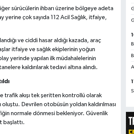
ğer sürücülerin ihbarı üzerine bölgeye adeta
G
 yerine çok sayıda 112 Acil Sağlık, itfaiye,
G
1
dığı ve ciddi hasar aldığı kazada, araç
B
şlar itfaiye ve sağlık ekiplerinin yoğun
B
 olay yerinde yapılan ilk müdahalelerinin
elere kaldırılarak tedavi altına alındı.
A
ıldı
1
S
 trafik akışı tek şeritten kontrollü olarak
ı oluştu. Devrilen otobüsün yoldan kaldırılması
afiğin normale dönmesi bekleniyor. Güvenlik
t başlattı.